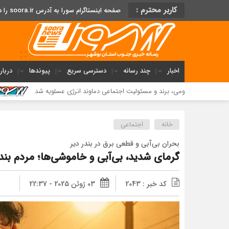
کاربر محترم :
صفحه اینستاگرام سورا به آدرس soora.ir را دنبال کنید
اخبار
چند رسانه
دسترسی سریع
پیوندها
دربار
عمومی، برند و مسئولیت اجتماعی دماوند انرژی عسلویه شد
فریاد 
خانه
اجتماعی
بحران بی‌آبی و قطعی برق در بندر دیر
گرمای شدید، بی‌آبی و خاموشی‌ها؛ مردم بند
کد خبر : 2043
03 ژوئن 2025 - 22:37