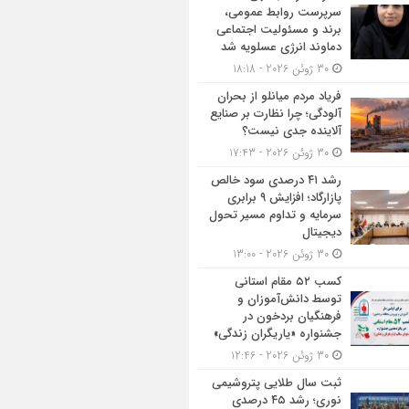
سرپرست روابط عمومی،
برند و مسئولیت اجتماعی
دماوند انرژی عسلویه شد
30 ژوئن 2026 - 18:18
فریاد مردم میانلو از بحران
آلودگی؛ چرا نظارت بر صنایع
آلاینده جدی نیست؟
30 ژوئن 2026 - 17:43
رشد ۴۱ درصدی سود خالص
پازارگاد؛ افزایش ۹ برابری
سرمایه و تداوم مسیر تحول
دیجیتال
30 ژوئن 2026 - 13:00
کسب ۵۲ مقام استانی
توسط دانش‌آموزان و
فرهنگیان بردخون در
جشنواره «یاریگران زندگی»
30 ژوئن 2026 - 12:46
ثبت سال طلایی پتروشیمی
نوری؛ رشد ۴۵ درصدی