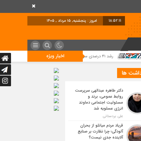
18:52:12
امروز : پنجشنبه, ۱۵ مرداد , ۱۴۰۵
اخبار ویژه
رشد ۴۱ درصدی سود خالص پازارگاد؛ افزایش ۹ برابری سرمایه و تداوم مسیر تحول دیجیتال
داشت ها
دکتر طاهره عبدالهی سرپرست
روابط عمومی، برند و
مسئولیت اجتماعی دماوند
انرژی عسلویه شد
علی بردستانی
فریاد مردم میانلو از بحران
آلودگی؛ چرا نظارت بر صنایع
آلاینده جدی نیست؟