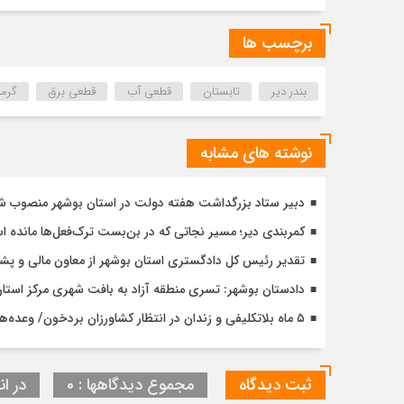
برچسب ها
بندر دیر
تابستان
قطعی آب
قطعی برق
گرما
نوشته های مشابه
دبیر ستاد بزرگداشت هفته دولت در استان بوشهر منصوب ش
کمربندی دیر؛ مسیر نجاتی که در بن‌بست ترک‌فعل‌ها مانده 
تقدیر رئیس کل دادگستری استان بوشهر از معاون مالی و پش
دادستان بوشهر: تسری منطقه آزاد به بافت شهری مرکز استان مب
۵ ماه بلاتکلیفی و زندان در انتظار کشاورزان بردخون/ وعده‌های توخالی مسئولان کجا رفت؟
ثبت دیدگاه
مجموع دیدگاهها : 0
در ان