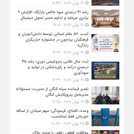
30 ژوئن 2026 - 17:43
رشد ۴۱ درصدی سود خالص پازارگاد؛ افزایش ۹
برابری سرمایه و تداوم مسیر تحول دیجیتال
30 ژوئن 2026 - 13:00
کسب ۵۲ مقام استانی توسط دانش‌آموزان و
فرهنگیان بردخون در جشنواره «یاریگران
زندگی»
30 ژوئن 2026 - 12:46
ثبت سال طلایی پتروشیمی نوری؛ رشد ۴۵
درصدی درآمد و رکوردشکنی در تولید و
سودآوری
30 ژوئن 2026 - 12:39
تقدیر فرمانده سپاه کنگان از مدیریت مسئولانه
مدیرعامل پتروپالایش کنگان
29 ژوئن 2026 - 12:25
وعده، افتتاح، فرسودگی؛ سهم صیادان از اسکله
خورخان فقط تماشاست
27 ژوئن 2026 - 20:48
موافقت قطعی راهور با صدور پلاک