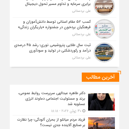
برابری سرمایه و تداوم مسیر تحول دیجیتال
علی بردستانی
کسب ۵۲ مقام استانی توسط دانش‌آموزان و
فرهنگیان بردخون در جشنواره «یاریگران زندگی»
علی بردستانی
ثبت سال طلایی پتروشیمی نوری؛ رشد ۴۵ درصدی
درآمد و رکوردشکنی در تولید و سودآوری
علی بردستانی
آخرین مطالب
دکتر طاهره عبدالهی سرپرست روابط عمومی،
برند و مسئولیت اجتماعی دماوند انرژی
عسلویه شد
30 ژوئن 2026 - 18:18
فریاد مردم میانلو از بحران آلودگی؛ چرا نظارت
بر صنایع آلاینده جدی نیست؟