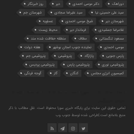
دوراهک
دکتر موسی احمدی
دیر
روز خبرنگار
سید علی حسینی نیا
سید علیرضا سجادی
شهرستان جم
شهرستان دیر
شیخ موسی احمدی
عسلویه
غلامرضا جمشیدی
فرماندار دیر
محیط زیست
مسعود تنگستانی
مطاف
منطقه حفاظت شده مند
موسی احمدی
نماینده جنوب استان بوشهر
هفته دولت
پارس جنوبی
پازارگاد
پتروشیمی
پتروشیمی جم
پتروشیمی نوری
پتروشیمی پارس
پتروشیمی پردیس
کمیسیون انرژی مجلس
کنگان
گاز
گوجه فرنگی
اینجا رسانه خبری سورا است و ما اخبار را به سبک خودمان
منتشر می‌کنیم
تمامی حقوق این سایت برای پایگاه خبری سورا محفوظ است. نقل مطالب با ذکر
منبع بلامانع است.|طراحی شده توسط جنوب وب