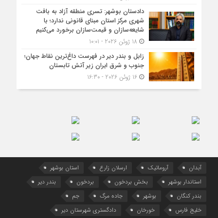
دادستان بوشهر: تسری منطقه آزاد به بافت
شهری مرکز استان مبنای قانونی ندارد؛ با
شایعه‌سازان و قیمت‌سازان برخورد می‌کنیم
18 ژوئن 2026 - 10:01
زابل و بندر دیر در فهرست داغ‌ترین نقاط جهان؛
جنوب و شرق ایران زیر آتش تابستان
16 ژوئن 2026 - 16:30
آبدان
آروماتیک
ارسلان زارع
استان بوشهر
استاندار بوشهر
بخش بردخون
بردخون
بندر دیر
بندر کنگان
بوشهر
جاده مرگ
جم
خلیج فارس
خورخان
دادگستری شهرستان دیر