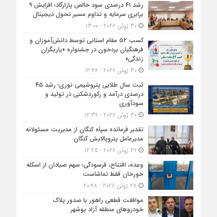
رشد ۴۱ درصدی سود خالص پازارگاد؛ افزایش ۹
برابری سرمایه و تداوم مسیر تحول دیجیتال
30 ژوئن 2026 - 13:00
کسب ۵۲ مقام استانی توسط دانش‌آموزان و
فرهنگیان بردخون در جشنواره «یاریگران
زندگی»
30 ژوئن 2026 - 12:46
ثبت سال طلایی پتروشیمی نوری؛ رشد ۴۵
درصدی درآمد و رکوردشکنی در تولید و
سودآوری
30 ژوئن 2026 - 12:39
تقدیر فرمانده سپاه کنگان از مدیریت مسئولانه
مدیرعامل پتروپالایش کنگان
29 ژوئن 2026 - 12:25
وعده، افتتاح، فرسودگی؛ سهم صیادان از اسکله
خورخان فقط تماشاست
27 ژوئن 2026 - 20:48
موافقت قطعی راهور با صدور پلاک
خودروهای منطقه آزاد بوشهر