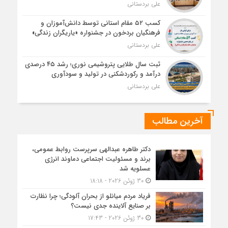
علی بردستانی
کسب ۵۲ مقام استانی توسط دانش‌آموزان و
فرهنگیان بردخون در جشنواره «یاریگران زندگی»
علی بردستانی
ثبت سال طلایی پتروشیمی نوری؛ رشد ۴۵ درصدی
درآمد و رکوردشکنی در تولید و سودآوری
علی بردستانی
آخرین مطالب
دکتر طاهره عبدالهی سرپرست روابط عمومی،
برند و مسئولیت اجتماعی دماوند انرژی
عسلویه شد
30 ژوئن 2026 - 18:18
فریاد مردم میانلو از بحران آلودگی؛ چرا نظارت
بر صنایع آلاینده جدی نیست؟
30 ژوئن 2026 - 17:43