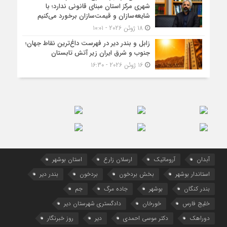
شهری مرکز استان مبنای قانونی ندارد؛ با
شایعه‌سازان و قیمت‌سازان برخورد می‌کنیم
18 ژوئن 2026 - 10:01
زابل و بندر دیر در فهرست داغ‌ترین نقاط جهان؛
جنوب و شرق ایران زیر آتش تابستان
16 ژوئن 2026 - 16:30
آبدان
آروماتیک
ارسلان زارع
استان بوشهر
استاندار بوشهر
بخش بردخون
بردخون
بندر دیر
بندر کنگان
بوشهر
جاده مرگ
جم
خلیج فارس
خورخان
دادگستری شهرستان دیر
دوراهک
دکتر موسی احمدی
دیر
روز خبرنگار