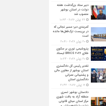
دبیر ستاد بزرگداشت هفته
دولت در استان بوشهر
منصوب شد
22 ژوئن 2026 - 10:43
کمربندی دیر؛ مسیر نجاتی که
در بن‌بست ترک‌فعل‌ها مانده
است
20 ژوئن 2026 - 20:41
پتروشیمی نوری بر سکوی
طلای BRICS 2026 ایستاد
20 ژوئن 2026 - 10:23
تقدیر رئیس کل دادگستری
استان بوشهر از معاون مالی
و پشتیبانی عمرانی
دادگستری استان
19 ژوئن 2026 - 21:32
دادستان بوشهر: تسری
منطقه آزاد به بافت شهری
مرکز استان مبنای قانونی
ندارد؛ با شایعه‌سازان و