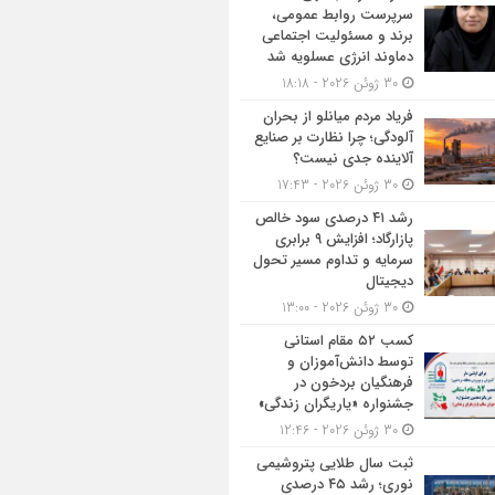
سرپرست روابط عمومی،
برند و مسئولیت اجتماعی
دماوند انرژی عسلویه شد
30 ژوئن 2026 - 18:18
فریاد مردم میانلو از بحران
آلودگی؛ چرا نظارت بر صنایع
آلاینده جدی نیست؟
30 ژوئن 2026 - 17:43
رشد ۴۱ درصدی سود خالص
پازارگاد؛ افزایش ۹ برابری
سرمایه و تداوم مسیر تحول
دیجیتال
30 ژوئن 2026 - 13:00
کسب ۵۲ مقام استانی
توسط دانش‌آموزان و
فرهنگیان بردخون در
جشنواره «یاریگران زندگی»
30 ژوئن 2026 - 12:46
ثبت سال طلایی پتروشیمی
نوری؛ رشد ۴۵ درصدی