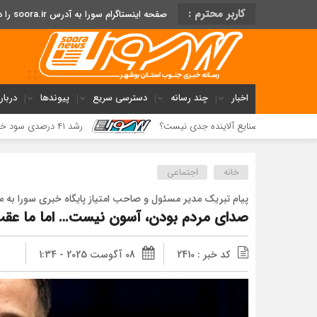
کاربر محترم :
صفحه اینستاگرام سورا به آدرس soora.ir را دنبال کنید
اخبار
چند رسانه
دسترسی سریع
پیوندها
دربار
ر صنایع آلاینده جدی نیست؟
رشد ۴۱ درصدی سود خالص پازارگاد؛ افزایش ۹ برابری سرمایه و تداوم مسیر تحول دیجیتال
خانه
اجتماعی
پیام تبریک مدیر مسئول و صاحب امتیاز پایگاه خبری سورا به من
صدای مردم بودن، آسون نیست… اما ما عقب
کد خبر : 2410
08 آگوست 2025 - 1:34