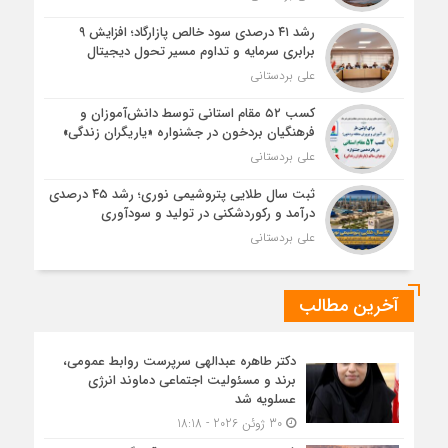
رشد ۴۱ درصدی سود خالص پازارگاد؛ افزایش ۹
برابری سرمایه و تداوم مسیر تحول دیجیتال
علی بردستانی
کسب ۵۲ مقام استانی توسط دانش‌آموزان و
فرهنگیان بردخون در جشنواره «یاریگران زندگی»
علی بردستانی
ثبت سال طلایی پتروشیمی نوری؛ رشد ۴۵ درصدی
درآمد و رکوردشکنی در تولید و سودآوری
علی بردستانی
آخرین مطالب
دکتر طاهره عبدالهی سرپرست روابط عمومی،
برند و مسئولیت اجتماعی دماوند انرژی
عسلویه شد
30 ژوئن 2026 - 18:18