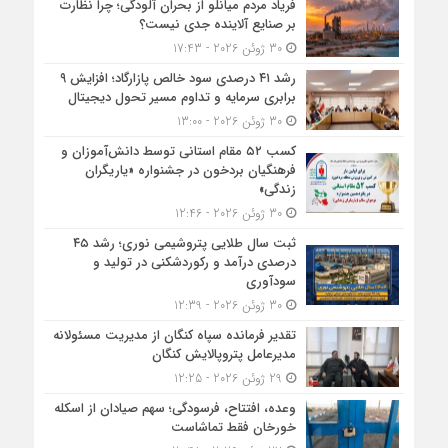
فریاد مردم میانلو از بحران آلودگی؛ چرا نظارت
بر صنایع آلاینده جدی نیست؟
30 ژوئن 2026 - 17:43
رشد ۴۱ درصدی سود خالص پازارگاد؛ افزایش ۹
برابری سرمایه و تداوم مسیر تحول دیجیتال
30 ژوئن 2026 - 13:00
کسب ۵۲ مقام استانی توسط دانش‌آموزان و
فرهنگیان بردخون در جشنواره «یاریگران
زندگی»
30 ژوئن 2026 - 12:46
ثبت سال طلایی پتروشیمی نوری؛ رشد ۴۵
درصدی درآمد و رکوردشکنی در تولید و
سودآوری
30 ژوئن 2026 - 12:39
تقدیر فرمانده سپاه کنگان از مدیریت مسئولانه
مدیرعامل پتروپالایش کنگان
29 ژوئن 2026 - 12:25
وعده، افتتاح، فرسودگی؛ سهم صیادان از اسکله
خورخان فقط تماشاست