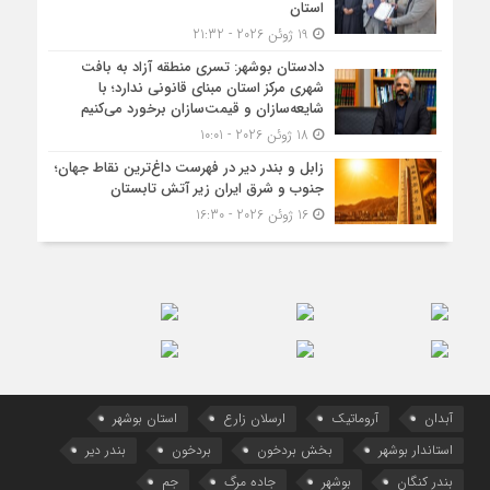
استان
19 ژوئن 2026 - 21:32
دادستان بوشهر: تسری منطقه آزاد به بافت
شهری مرکز استان مبنای قانونی ندارد؛ با
شایعه‌سازان و قیمت‌سازان برخورد می‌کنیم
18 ژوئن 2026 - 10:01
زابل و بندر دیر در فهرست داغ‌ترین نقاط جهان؛
جنوب و شرق ایران زیر آتش تابستان
16 ژوئن 2026 - 16:30
آبدان
آروماتیک
ارسلان زارع
استان بوشهر
استاندار بوشهر
بخش بردخون
بردخون
بندر دیر
بندر کنگان
بوشهر
جاده مرگ
جم