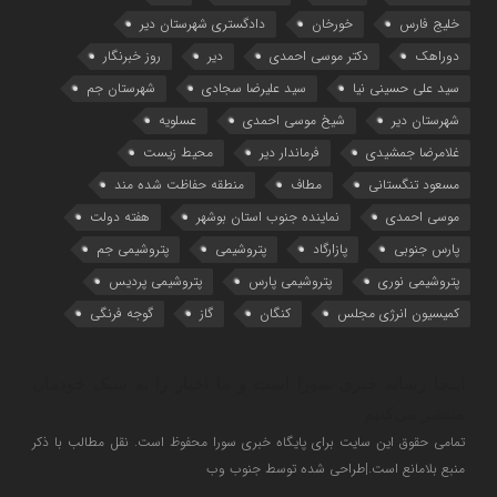
خلیج فارس
خورخان
دادگستری شهرستان دیر
دوراهک
دکتر موسی احمدی
دیر
روز خبرنگار
سید علی حسینی نیا
سید علیرضا سجادی
شهرستان جم
شهرستان دیر
شیخ موسی احمدی
عسلویه
غلامرضا جمشیدی
فرماندار دیر
محیط زیست
مسعود تنگستانی
مطاف
منطقه حفاظت شده مند
موسی احمدی
نماینده جنوب استان بوشهر
هفته دولت
پارس جنوبی
پازارگاد
پتروشیمی
پتروشیمی جم
پتروشیمی نوری
پتروشیمی پارس
پتروشیمی پردیس
کمیسیون انرژی مجلس
کنگان
گاز
گوجه فرنگی
اینجا رسانه خبری سورا است و ما اخبار را به سبک خودمان
منتشر می‌کنیم
تمامی حقوق این سایت برای پایگاه خبری سورا محفوظ است. نقل مطالب با ذکر
منبع بلامانع است.|طراحی شده توسط جنوب وب