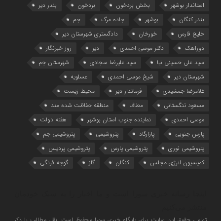
استاندار بوشهر
بخش بردخون
بردخون
بندر دیر
بندر کنگان
بوشهر
جاده مرگ
جم
خلیج فارس
خورخان
دادگستری شهرستان دیر
دوراهک
دکتر موسی احمدی
دیر
روز خبرنگار
سید علی حسینی نیا
سید علیرضا سجادی
شهرستان جم
شهرستان دیر
شیخ موسی احمدی
عسلویه
غلامرضا جمشیدی
فرماندار دیر
محیط زیست
مسعود تنگستانی
مطاف
منطقه حفاظت شده مند
موسی احمدی
نماینده جنوب استان بوشهر
هفته دولت
پارس جنوبی
پازارگاد
پتروشیمی
پتروشیمی جم
پتروشیمی نوری
پتروشیمی پارس
پتروشیمی پردیس
کمیسیون انرژی مجلس
کنگان
گاز
گوجه فرنگی
اینجا رسانه خبری سورا است و ما اخبار را به سبک خودمان
منتشر می‌کنیم
تمامی حقوق این سایت برای پایگاه خبری سورا محفوظ است. نقل مطالب با ذکر