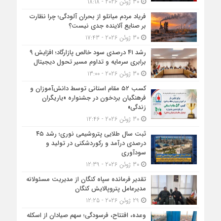
30 ژوئن 2026 - 18:18
فریاد مردم میانلو از بحران آلودگی؛ چرا نظارت
بر صنایع آلاینده جدی نیست؟
30 ژوئن 2026 - 17:43
رشد ۴۱ درصدی سود خالص پازارگاد؛ افزایش ۹
برابری سرمایه و تداوم مسیر تحول دیجیتال
30 ژوئن 2026 - 13:00
کسب ۵۲ مقام استانی توسط دانش‌آموزان و
فرهنگیان بردخون در جشنواره «یاریگران
زندگی»
30 ژوئن 2026 - 12:46
ثبت سال طلایی پتروشیمی نوری؛ رشد ۴۵
درصدی درآمد و رکوردشکنی در تولید و
سودآوری
30 ژوئن 2026 - 12:39
تقدیر فرمانده سپاه کنگان از مدیریت مسئولانه
مدیرعامل پتروپالایش کنگان
29 ژوئن 2026 - 12:25
وعده، افتتاح، فرسودگی؛ سهم صیادان از اسکله