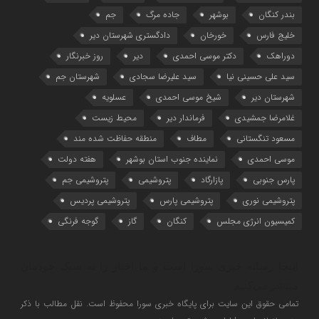
بندر کنگان
بوشهر
جاده مرگ
جم
خلیج فارس
خورخان
دادگستری شهرستان دیر
دوراهک
دکتر موسی احمدی
دیر
روز خبرنگار
سید علی حسینی نیا
سید علیرضا سجادی
شهرستان جم
شهرستان دیر
شیخ موسی احمدی
عسلویه
غلامرضا جمشیدی
فرماندار دیر
محیط زیست
مسعود تنگستانی
مطاف
منطقه حفاظت شده مند
موسی احمدی
نماینده جنوب استان بوشهر
هفته دولت
پارس جنوبی
پازارگاد
پتروشیمی
پتروشیمی جم
پتروشیمی نوری
پتروشیمی پارس
پتروشیمی پردیس
کمیسیون انرژی مجلس
کنگان
گاز
گوجه فرنگی
اینجا رسانه خبری سورا است و ما اخبار را به سبک خودمان
منتشر می‌کنیم
تمامی حقوق این سایت برای پایگاه خبری سورا محفوظ است. نقل مطالب با ذکر