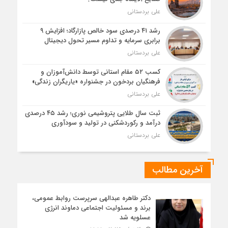
علی بردستانی
رشد ۴۱ درصدی سود خالص پازارگاد؛ افزایش ۹
برابری سرمایه و تداوم مسیر تحول دیجیتال
علی بردستانی
کسب ۵۲ مقام استانی توسط دانش‌آموزان و
فرهنگیان بردخون در جشنواره «یاریگران زندگی»
علی بردستانی
ثبت سال طلایی پتروشیمی نوری؛ رشد ۴۵ درصدی
درآمد و رکوردشکنی در تولید و سودآوری
علی بردستانی
آخرین مطالب
دکتر طاهره عبدالهی سرپرست روابط عمومی،
برند و مسئولیت اجتماعی دماوند انرژی
عسلویه شد