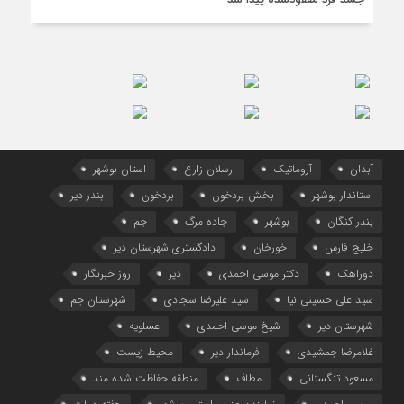
آبدان
آروماتیک
ارسلان زارع
استان بوشهر
استاندار بوشهر
بخش بردخون
بردخون
بندر دیر
بندر کنگان
بوشهر
جاده مرگ
جم
خلیج فارس
خورخان
دادگستری شهرستان دیر
دوراهک
دکتر موسی احمدی
دیر
روز خبرنگار
سید علی حسینی نیا
سید علیرضا سجادی
شهرستان جم
شهرستان دیر
شیخ موسی احمدی
عسلویه
غلامرضا جمشیدی
فرماندار دیر
محیط زیست
مسعود تنگستانی
مطاف
منطقه حفاظت شده مند