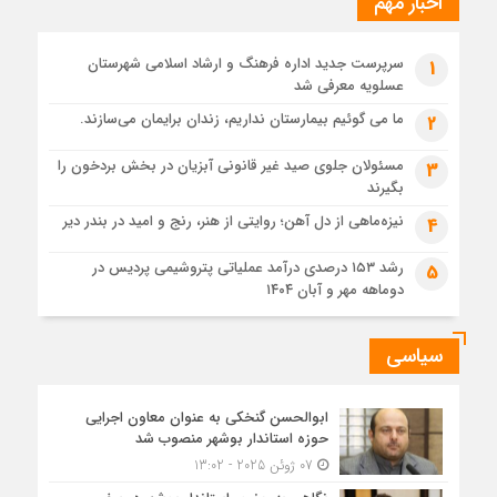
اخبار مهم
دادستان بوشهر: تسری منطقه آزاد به بافت شهری مرکز استان
مبنای قانونی ندارد؛ با شایعه‌سازان و قیمت‌سازان برخورد می‌کنیم
سرپرست جدید اداره فرهنگ و ارشاد اسلامی شهرستان
1
1 ماه قبل
عسلویه معرفی شد
زابل و بندر دیر در فهرست داغ‌ترین نقاط جهان؛ جنوب و شرق ایران
زیر آتش تابستان
ما می گوئیم بیمارستان نداریم، زندان برایمان می‌سازند.
2
مسئولان جلوی صید غیر قانونی آبزیان در بخش بردخون را
3
بگیرند
نیزه‌ماهی از دل آهن؛ روایتی از هنر، رنج و امید در بندر دیر
4
رشد ۱۵۳ درصدی درآمد عملیاتی پتروشیمی پردیس در
5
دوماهه مهر و آبان ۱۴۰۴
سیاسی
ابوالحسن گنخکی به عنوان معاون اجرایی
حوزه استاندار بوشهر منصوب شد
07 ژوئن 2025 - 13:02