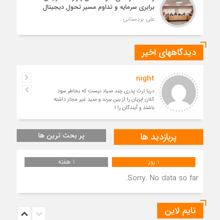
برابری سرمایه و تداوم مسیر تحول دیجیتال
علی بردستانی
دیدگاههای اخیر
night
دریا ارث پدری چند صیاد نیست که بخاطر سود
کلان ابزیان را از بین ببرند و صید غیر مجاز داشته
باشند و آیندگان را ا
پربازدید ها
پر بحث ترین ها
1 روز
1 هفته
Sorry. No data so far.
تایم لاین