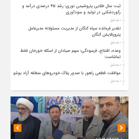
ثبت سال طلایی پتروشیمی نوری؛ رشد ۴۵ درصدی درآمد و
رکوردشکنی در تولید و سودآوری
1 ماه قبل
تقدیر فرمانده سپاه کنگان از مدیریت مسئولانه مدیرعامل
پتروپالایش کنگان
1 ماه قبل
وعده، افتتاح، فرسودگی؛ سهم صیادان از اسکله خورخان فقط
تماشاست
1 ماه قبل
موافقت قطعی راهور با صدور پلاک خودروهای منطقه آزاد بوشهر
1 ماه قبل
حضور میدانی واحد ثبتی دیر در آبدان؛ ارائه خدمات و نقشه‌برداری
رایگان برای کاهش مراجعات مردمی
1 ماه قبل
دبیر ستاد بزرگداشت هفته دولت در استان بوشهر منصوب شد
1 ماه قبل
کمربندی دیر؛ مسیر نجاتی که در بن‌بست ترک‌فعل‌ها مانده است
1 ماه قبل
در هفته قوه قضائیه