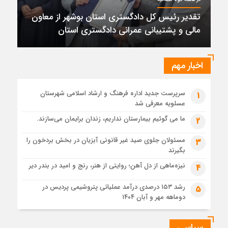
پتروشیمی نوری بر سکوی طلای BRICS 2026 ایستاد
تقدیر رئیس کل دادگستری استان بوشهر از معاون
1 ماه قبل
مالی و پشتیبانی عمرانی دادگستری استان
تقدیر رئیس کل دادگستری استان بوشهر از معاون مالی و
پشتیبانی عمرانی دادگستری استان
1 ماه قبل
اخبار مهم
دادستان بوشهر: تسری منطقه آزاد به بافت شهری مرکز استان
مبنای قانونی ندارد؛ با شایعه‌سازان و قیمت‌سازان برخورد می‌کنیم
سرپرست جدید اداره فرهنگ و ارشاد اسلامی شهرستان
1
1 ماه قبل
عسلویه معرفی شد
زابل و بندر دیر در فهرست داغ‌ترین نقاط جهان؛ جنوب و شرق ایران
زیر آتش تابستان
ما می گوئیم بیمارستان نداریم، زندان برایمان می‌سازند.
2
مسئولان جلوی صید غیر قانونی آبزیان در بخش بردخون را
3
بگیرند
نیزه‌ماهی از دل آهن؛ روایتی از هنر، رنج و امید در بندر دیر
4
رشد ۱۵۳ درصدی درآمد عملیاتی پتروشیمی پردیس در
5
دوماهه مهر و آبان ۱۴۰۴
سیاسی