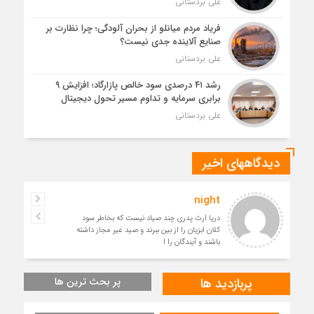
علی بردستانی
فریاد مردم میانلو از بحران آلودگی؛ چرا نظارت بر
صنایع آلاینده جدی نیست؟
علی بردستانی
رشد ۴۱ درصدی سود خالص پازارگاد؛ افزایش ۹
برابری سرمایه و تداوم مسیر تحول دیجیتال
علی بردستانی
دیدگاههای اخیر
night
دریا ارث پدری چند صیاد نیست که بخاطر سود
کلان ابزیان را از بین ببرند و صید غیر مجاز داشته
باشند و آیندگان را ا
پربازدید ها
پر بحث ترین ها