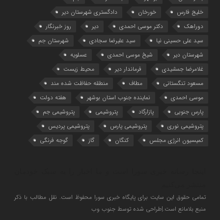
خلیج فارس
خورخان
دادگستری شهرستان دیر
دوراهک
دکتر موسی احمدی
دیر
روز خبرنگار
سید علی حسینی نیا
سید علیرضا سجادی
شهرستان جم
شهرستان دیر
شیخ موسی احمدی
عسلویه
غلامرضا جمشیدی
فرماندار دیر
محیط زیست
مسعود تنگستانی
مطاف
منطقه حفاظت شده مند
موسی احمدی
نماینده جنوب استان بوشهر
هفته دولت
پارس جنوبی
پازارگاد
پتروشیمی
پتروشیمی جم
پتروشیمی نوری
پتروشیمی پارس
پتروشیمی پردیس
کمیسیون انرژی مجلس
کنگان
گاز
گوجه فرنگی
اینجا رسانه خبری سورا است و ما اخبار را به سبک خودمان
منتشر می‌کنیم
تمامی حقوق این سایت برای پایگاه خبری سورا محفوظ است. نقل مطالب با ذکر
منبع بلامانع است.|طراحی شده توسط جنوب وب