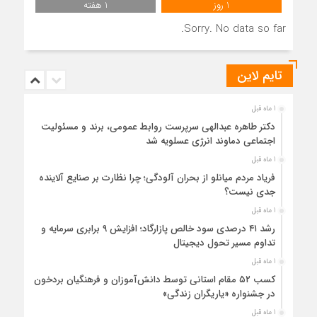
1 روز
1 هفته
Sorry. No data so far.
تایم لاین
1 ماه قبل
دکتر طاهره عبدالهی سرپرست روابط عمومی، برند و مسئولیت
اجتماعی دماوند انرژی عسلویه شد
1 ماه قبل
فریاد مردم میانلو از بحران آلودگی؛ چرا نظارت بر صنایع آلاینده
جدی نیست؟
1 ماه قبل
رشد ۴۱ درصدی سود خالص پازارگاد؛ افزایش ۹ برابری سرمایه و
تداوم مسیر تحول دیجیتال
1 ماه قبل
کسب ۵۲ مقام استانی توسط دانش‌آموزان و فرهنگیان بردخون
در جشنواره «یاریگران زندگی»
1 ماه قبل