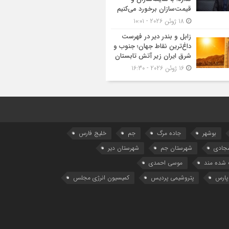
قیمت‌سازان برخورد می‌کنیم
18 ژوئن 2026 - 10:01
زابل و بندر دیر در فهرست
داغ‌ترین نقاط جهان؛ جنوب و
شرق ایران زیر آتش تابستان
16 ژوئن 2026 - 16:30
بوشهر
جاده مرگ
جم
خلیج فارس
سجادی
شهرستان جم
شهرستان دیر
شده مند
موسی احمدی
پارس
پتروشیمی پردیس
کمیسیون انرژی مجلس