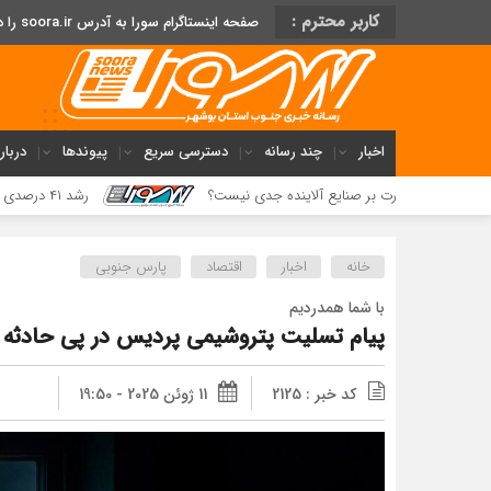
کاربر محترم :
صفحه اینستاگرام سورا به آدرس soora.ir را دنبال کنید
اخبار
چند رسانه
دسترسی سریع
پیوندها
دربار
ا نظارت بر صنایع آلاینده جدی نیست؟
رشد ۴۱ درصدی سود خالص پازارگاد؛ افزایش ۹ برابری سرمایه و تداوم مسیر تحول دیجیتال
خانه
اخبار
اقتصاد
پارس جنوبی
با شما همدردیم
پیام تسلیت پتروشیمی پردیس در پی حادثه ن
کد خبر : 2125
11 ژوئن 2025 - 19:50