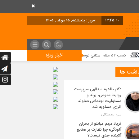
13:45:21
امروز : پنجشنبه, ۱۵ مرداد , ۱۴۰۵
اخبار ویژه
ه «یاریگران زندگی»
داشت ها
دکتر طاهره عبدالهی سرپرست
روابط عمومی، برند و
مسئولیت اجتماعی دماوند
انرژی عسلویه شد
علی بردستانی
فریاد مردم میانلو از بحران
آلودگی؛ چرا نظارت بر صنایع
آلاینده جدی نیست؟