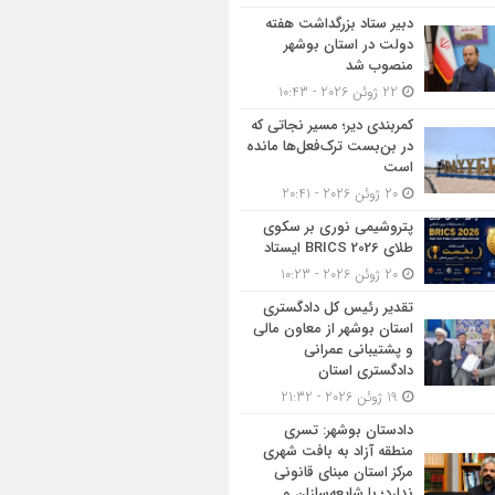
دبیر ستاد بزرگداشت هفته
دولت در استان بوشهر
منصوب شد
22 ژوئن 2026 - 10:43
کمربندی دیر؛ مسیر نجاتی که
در بن‌بست ترک‌فعل‌ها مانده
است
20 ژوئن 2026 - 20:41
پتروشیمی نوری بر سکوی
طلای BRICS 2026 ایستاد
20 ژوئن 2026 - 10:23
تقدیر رئیس کل دادگستری
استان بوشهر از معاون مالی
و پشتیبانی عمرانی
دادگستری استان
19 ژوئن 2026 - 21:32
دادستان بوشهر: تسری
منطقه آزاد به بافت شهری
مرکز استان مبنای قانونی
ندارد؛ با شایعه‌سازان و