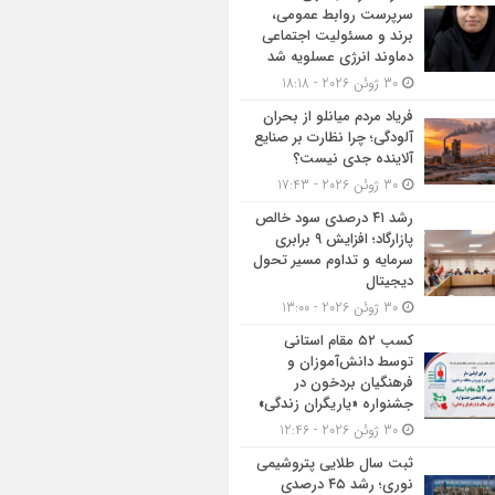
سرپرست روابط عمومی،
برند و مسئولیت اجتماعی
دماوند انرژی عسلویه شد
30 ژوئن 2026 - 18:18
فریاد مردم میانلو از بحران
آلودگی؛ چرا نظارت بر صنایع
آلاینده جدی نیست؟
30 ژوئن 2026 - 17:43
رشد ۴۱ درصدی سود خالص
پازارگاد؛ افزایش ۹ برابری
سرمایه و تداوم مسیر تحول
دیجیتال
30 ژوئن 2026 - 13:00
کسب ۵۲ مقام استانی
توسط دانش‌آموزان و
فرهنگیان بردخون در
جشنواره «یاریگران زندگی»
30 ژوئن 2026 - 12:46
ثبت سال طلایی پتروشیمی
نوری؛ رشد ۴۵ درصدی