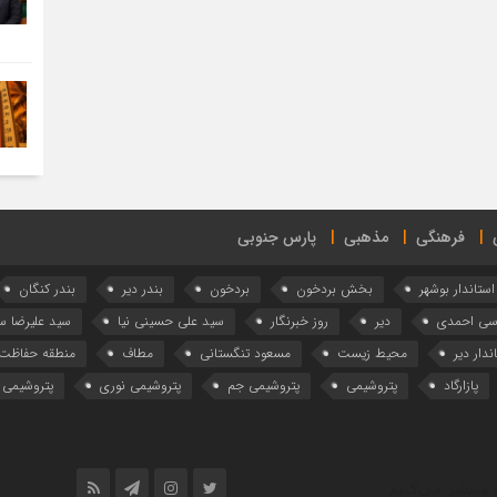
فرهنگی
مذهبی
پارس جنوبی
استاندار بوشهر
بخش بردخون
بردخون
بندر دیر
بندر کنگان
وسی احمدی
دیر
روز خبرنگار
سید علی حسینی نیا
سید علیرضا 
ندار دیر
محیط زیست
مسعود تنگستانی
مطاف
منطقه حفاظت 
پازارگاد
پتروشیمی
پتروشیمی جم
پتروشیمی نوری
پتروشیمی 
 منتشر می‌کنیم