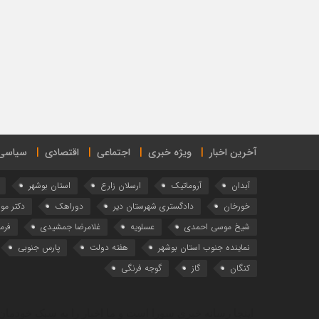
آخرین اخبار
ویژه خبری
اجتماعی
اقتصادی
سیاسی
آبدان
آروماتیک
ارسلان زارع
استان بوشهر
خورخان
دادگستری شهرستان دیر
دوراهک
دکتر م
شیخ موسی احمدی
عسلویه
غلامرضا جمشیدی
فرما
نماینده جنوب استان بوشهر
هفته دولت
پارس جنوبی
کنگان
گاز
گوجه فرنگی
اینجا رسانه خبری سورا است و ما اخبار را به سبک خودمان