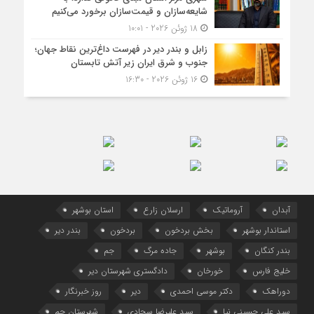
شایعه‌سازان و قیمت‌سازان برخورد می‌کنیم
18 ژوئن 2026 - 10:01
زابل و بندر دیر در فهرست داغ‌ترین نقاط جهان؛
جنوب و شرق ایران زیر آتش تابستان
16 ژوئن 2026 - 16:30
آبدان
آروماتیک
ارسلان زارع
استان بوشهر
استاندار بوشهر
بخش بردخون
بردخون
بندر دیر
بندر کنگان
بوشهر
جاده مرگ
جم
خلیج فارس
خورخان
دادگستری شهرستان دیر
دوراهک
دکتر موسی احمدی
دیر
روز خبرنگار
سید علی حسینی نیا
سید علیرضا سجادی
شهرستان جم