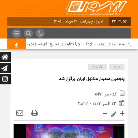
23:39:56
امروز : چهارشنبه, ۱۴ مرداد , ۱۴۰۵
اد مردم میانلو از بحران آلودگی؛ چرا نظارت بر صنایع آلاینده جدی نیست؟
خانه
اقتصاد
پنجمین سمینار متانول ایران برگزار شد
کد خبر : 519
22 اکتبر 2023 - 20:23