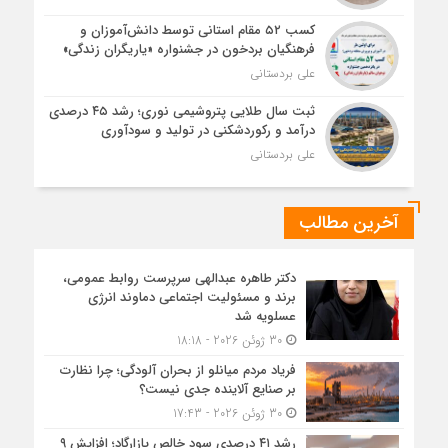
کسب ۵۲ مقام استانی توسط دانش‌آموزان و
فرهنگیان بردخون در جشنواره «یاریگران زندگی»
علی بردستانی
ثبت سال طلایی پتروشیمی نوری؛ رشد ۴۵ درصدی
درآمد و رکوردشکنی در تولید و سودآوری
علی بردستانی
آخرین مطالب
دکتر طاهره عبدالهی سرپرست روابط عمومی،
برند و مسئولیت اجتماعی دماوند انرژی
عسلویه شد
30 ژوئن 2026 - 18:18
فریاد مردم میانلو از بحران آلودگی؛ چرا نظارت
بر صنایع آلاینده جدی نیست؟
30 ژوئن 2026 - 17:43
رشد ۴۱ درصدی سود خالص پازارگاد؛ افزایش ۹