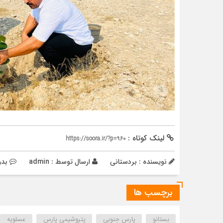
لینک کوتاه :
https://soora.ir/?p=960
نویسنده : بردستانی
ارسال توسط :
admin
بدو
برچسب ها
بستانو
پارس جنوبی
پتروشیمی پارس
عسلویه