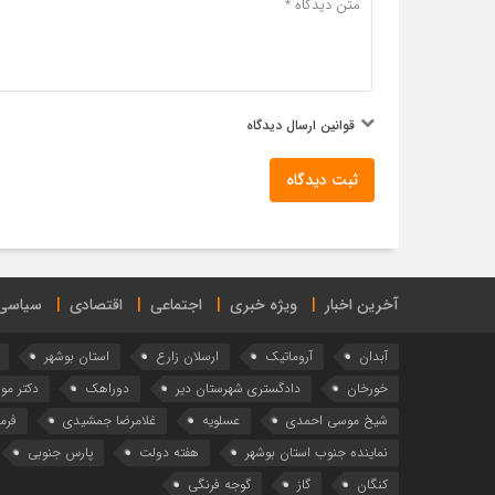
قوانین ارسال دیدگاه
ثبت دیدگاه
آخرین اخبار
ویژه خبری
اجتماعی
اقتصادی
سیاسی
آبدان
آروماتیک
ارسلان زارع
استان بوشهر
خورخان
دادگستری شهرستان دیر
دوراهک
دکتر م
شیخ موسی احمدی
عسلویه
غلامرضا جمشیدی
فرما
نماینده جنوب استان بوشهر
هفته دولت
پارس جنوبی
کنگان
گاز
گوجه فرنگی