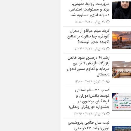
سرپرست روابط عمومی،
برند و مسئولیت اجتماعی
دماوند انرژی عسلویه شد
30 ژوئن 2026 - 18:18
فریاد مردم میانلو از بحران
آلودگی؛ چرا نظارت بر صنایع
آلاینده جدی نیست؟
30 ژوئن 2026 - 17:43
رشد ۴۱ درصدی سود خالص
پازارگاد؛ افزایش ۹ برابری
سرمایه و تداوم مسیر تحول
دیجیتال
30 ژوئن 2026 - 13:00
کسب ۵۲ مقام استانی
توسط دانش‌آموزان و
فرهنگیان بردخون در
جشنواره «یاریگران زندگی»
30 ژوئن 2026 - 12:46
ثبت سال طلایی پتروشیمی
نوری؛ رشد ۴۵ درصدی