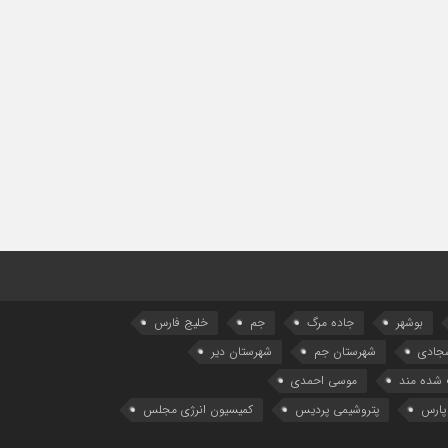
بوشهر
جاده مرگ
جم
خلیج فارس
سجادی
شهرستان جم
شهرستان دیر
شده مند
موسی احمدی
پارس
پتروشیمی پردیس
کمیسیون انرژی مجلس