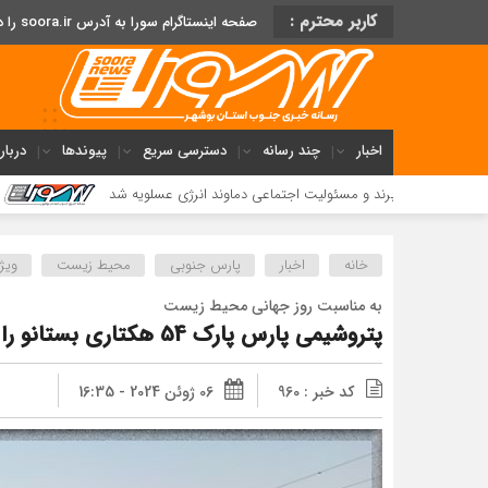
کاربر محترم :
صفحه اینستاگرام سورا به آدرس soora.ir را دنبال کنید
اخبار
چند رسانه
دسترسی سریع
پیوندها
دربار
سئولیت اجتماعی دماوند انرژی عسلویه شد
فریاد مردم میانلو از ب
خانه
اخبار
پارس جنوبی
محیط زیست
ویژ
به مناسبت روز جهانی محیط زیست
پتروشیمی پارس پارک 54 هکتاری بستانو را سبز تر کرد
کد خبر : 960
06 ژوئن 2024 - 16:35