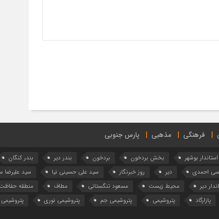
فرهنگی
مذهبی
پارس جنوبی
استاندار بوشهر
بخش بردخون
بردخون
بندر دیر
بندر کنگان
وسی احمدی
دیر
روز خبرنگار
سید علی حسینی نیا
سید علیرضا 
ندار دیر
محیط زیست
مسعود تنگستانی
مطاف
منطقه حفاظت 
پازارگاد
پتروشیمی
پتروشیمی جم
پتروشیمی نوری
پتروشیمی 