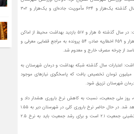
فرسوده است و وضعیت مطلوبی ندارد. با این حال در سال گذشته یک‌هزار و ۶۳۴ مأموریت جاده‌ای و یک‌هزار و ۳۰۲
وی همچنین از تشدید نظارت‌های بهداشتی خبر داد و گفت: در سال گذشته ۵ هزار و ۵۱۷ بازدید بهداشت محیط از اماکن
عمومی و مراکز توزیع مواد غذایی انجام شد که در پی آن هزار و ۶۵۹ اخطاریه صادر، ۵۴ پرونده به مراجع قضایی معرفی و
ار داشت: اعتبارات سال گذشته شبکه بهداشت و درمان شهرستان به
طور کامل تخصیص پیدا نکرد و حدود یک میلیارد و ۷۰۰ میلیون تومان تخصیص یافت که پاسخگوی نیازهای موجود
درمان شهرستان تزریق شود.
ی سخنان خود با اشاره به ۳۰ اردیبهشت، روز ملی جمعیت، نسبت به کاهش نرخ باروری هشدار داد و
گفت: پنجره فرصت جمعیتی کشور تا سال ۱۴۳۰ بسته خواهد شد. در حال حاضر نرخ باروری کلی در شهرستان دیر به ۱.۵۵
فرزند به ازای هر زن رسیده، در حالی که حداقل سطح جانشینی جمعیت ۲.۱ است و برای رشد جمعیت باید به نرخ ۲.۵