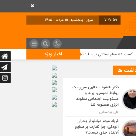
7:31:00
امروز : پنجشنبه, ۱۵ مرداد , ۱۴۰۵
اخبار ویژه
ثبت
داشت ها
دکتر طاهره عبدالهی سرپرست
روابط عمومی، برند و
مسئولیت اجتماعی دماوند
انرژی عسلویه شد
علی بردستانی
فریاد مردم میانلو از بحران
آلودگی؛ چرا نظارت بر صنایع
آلاینده جدی نیست؟