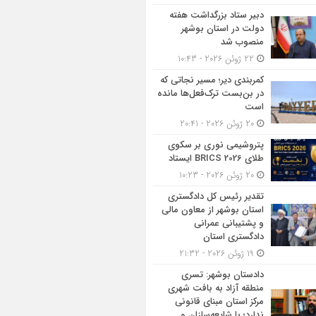
دبیر ستاد بزرگداشت هفته
دولت در استان بوشهر
منصوب شد
22 ژوئن 2026 - 10:43
کمربندی دیر؛ مسیر نجاتی که
در بن‌بست ترک‌فعل‌ها مانده
است
20 ژوئن 2026 - 20:41
پتروشیمی نوری بر سکوی
طلای BRICS 2026 ایستاد
20 ژوئن 2026 - 10:23
تقدیر رئیس کل دادگستری
استان بوشهر از معاون مالی
و پشتیبانی عمرانی
دادگستری استان
19 ژوئن 2026 - 21:32
دادستان بوشهر: تسری
منطقه آزاد به بافت شهری
مرکز استان مبنای قانونی
ندارد؛ با شایعه‌سازان و