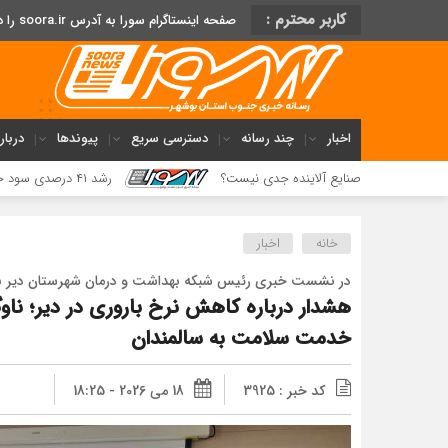
کاربر محترم :
صفحه اینستاگرام سورا به آدرس soora.ir را دنبال کنید
اخبار
چند رسانه
دسترسی سریع
پیوندها
دربار
ده جدی نیست؟
رشد ۴۱ درصدی سود خالص پازارگاد؛ افزایش ۹ برابری سرمایه و تداوم مسیر تحول دیجیتال
خانه
اخبار
در نشست خبری رئیس شبکه بهداشت و درمان شهرستان دیر 
خدمت سلامت به سالمندان
کد خبر : 3925
18 می 2026 - 18:25