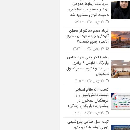
سرپرست روابط عمومی،
برند و مسئولیت اجتماعی
دماوند انرژی عسلویه شد
30 ژوئن 2026 - 18:18
فریاد مردم میانلو از بحران
آلودگی؛ چرا نظارت بر صنایع
آلاینده جدی نیست؟
30 ژوئن 2026 - 17:43
رشد ۴۱ درصدی سود خالص
پازارگاد؛ افزایش ۹ برابری
سرمایه و تداوم مسیر تحول
دیجیتال
30 ژوئن 2026 - 13:00
کسب ۵۲ مقام استانی
توسط دانش‌آموزان و
فرهنگیان بردخون در
جشنواره «یاریگران زندگی»
30 ژوئن 2026 - 12:46
ثبت سال طلایی پتروشیمی
نوری؛ رشد ۴۵ درصدی