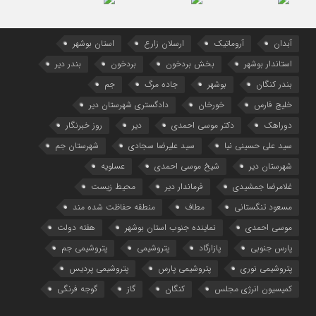
آبدان
آروماتیک
ارسلان زارع
استان بوشهر
استاندار بوشهر
بخش بردخون
بردخون
بندر دیر
بندر کنگان
بوشهر
جاده مرگ
جم
خلیج فارس
خورخان
دادگستری شهرستان دیر
دوراهک
دکتر موسی احمدی
دیر
روز خبرنگار
سید علی حسینی نیا
سید علیرضا سجادی
شهرستان جم
شهرستان دیر
شیخ موسی احمدی
عسلویه
غلامرضا جمشیدی
فرماندار دیر
محیط زیست
مسعود تنگستانی
مطاف
منطقه حفاظت شده مند
موسی احمدی
نماینده جنوب استان بوشهر
هفته دولت
پارس جنوبی
پازارگاد
پتروشیمی
پتروشیمی جم
پتروشیمی نوری
پتروشیمی پارس
پتروشیمی پردیس
کمیسیون انرژی مجلس
کنگان
گاز
گوجه فرنگی