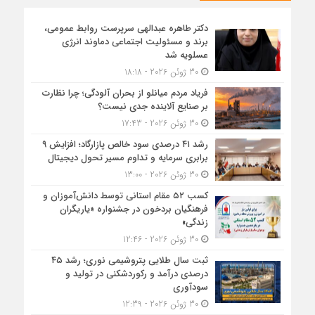
دکتر طاهره عبدالهی سرپرست روابط عمومی،
برند و مسئولیت اجتماعی دماوند انرژی
عسلویه شد
30 ژوئن 2026 - 18:18
فریاد مردم میانلو از بحران آلودگی؛ چرا نظارت
بر صنایع آلاینده جدی نیست؟
30 ژوئن 2026 - 17:43
رشد ۴۱ درصدی سود خالص پازارگاد؛ افزایش ۹
برابری سرمایه و تداوم مسیر تحول دیجیتال
30 ژوئن 2026 - 13:00
کسب ۵۲ مقام استانی توسط دانش‌آموزان و
فرهنگیان بردخون در جشنواره «یاریگران
زندگی»
30 ژوئن 2026 - 12:46
ثبت سال طلایی پتروشیمی نوری؛ رشد ۴۵
درصدی درآمد و رکوردشکنی در تولید و
سودآوری
30 ژوئن 2026 - 12:39