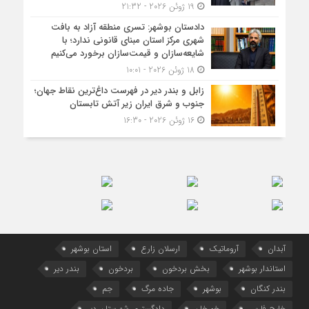
19 ژوئن 2026 - 21:32
دادستان بوشهر: تسری منطقه آزاد به بافت
شهری مرکز استان مبنای قانونی ندارد؛ با
شایعه‌سازان و قیمت‌سازان برخورد می‌کنیم
18 ژوئن 2026 - 10:01
زابل و بندر دیر در فهرست داغ‌ترین نقاط جهان؛
جنوب و شرق ایران زیر آتش تابستان
16 ژوئن 2026 - 16:30
آبدان
آروماتیک
ارسلان زارع
استان بوشهر
استاندار بوشهر
بخش بردخون
بردخون
بندر دیر
بندر کنگان
بوشهر
جاده مرگ
جم
خلیج فارس
خورخان
دادگستری شهرستان دیر