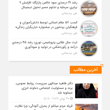
رشد ۴۱ درصدی سود خالص پازارگاد؛ افزایش ۹
برابری سرمایه و تداوم مسیر تحول دیجیتال
علی بردستانی
کسب ۵۲ مقام استانی توسط دانش‌آموزان و
فرهنگیان بردخون در جشنواره «یاریگران زندگی»
علی بردستانی
ثبت سال طلایی پتروشیمی نوری؛ رشد ۴۵ درصدی
درآمد و رکوردشکنی در تولید و سودآوری
علی بردستانی
آخرین مطالب
دکتر طاهره عبدالهی سرپرست روابط عمومی،
برند و مسئولیت اجتماعی دماوند انرژی
عسلویه شد
30 ژوئن 2026 - 18:18
فریاد مردم میانلو از بحران آلودگی؛ چرا نظارت