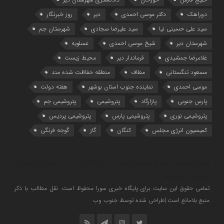
دوراهک
دکتر موسی احمدی
دیر
روز خبرنگار
سید علی حسینی نیا
سید علیرضا سجادی
شهرستان جم
شهرستان دیر
شیخ موسی احمدی
عسلویه
غلامرضا جمشیدی
فرماندار دیر
محیط زیست
مسعود تنگستانی
مطاف
منطقه حفاظت شده مند
موسی احمدی
نماینده جنوب استان بوشهر
هفته دولت
پارس جنوبی
پازارگاد
پتروشیمی
پتروشیمی جم
پتروشیمی نوری
پتروشیمی پارس
پتروشیمی پردیس
کمیسیون انرژی مجلس
کنگان
گاز
گوجه فرنگی
اینجا رسانه خبری سورا است و ما اخبار را به سبک خودمان
منتشر می‌کنیم
تمامی حقوق این سایت برای پایگاه خبری سورا محفوظ است. نقل مطالب با ذکر
منبع بلامانع است.|طراحی شده توسط جنوب وب