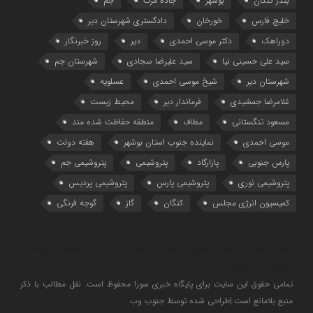
بندر کنگان
بوشهر
جاده مرگ
جم
خلیج فارس
خورخان
دادگستری شهرستان دیر
دوراهک
دکتر موسی احمدی
دیر
روز خبرنگار
سید علی حسینی نیا
سید علیرضا سجادی
شهرستان جم
شهرستان دیر
شیخ موسی احمدی
عسلویه
غلامرضا جمشیدی
فرماندار دیر
محیط زیست
مسعود تنگستانی
مطاف
منطقه حفاظت شده مند
موسی احمدی
نماینده جنوب استان بوشهر
هفته دولت
پارس جنوبی
پازارگاد
پتروشیمی
پتروشیمی جم
پتروشیمی نوری
پتروشیمی پارس
پتروشیمی پردیس
کمیسیون انرژی مجلس
کنگان
گاز
گوجه فرنگی
اینجا رسانه خبری سورا است و ما اخبار را به سبک خودمان
منتشر می‌کنیم
تمامی حقوق این سایت برای پایگاه خبری سورا محفوظ است. نقل مطالب با ذکر
منبع بلامانع است.|طراحی شده توسط جنوب وب