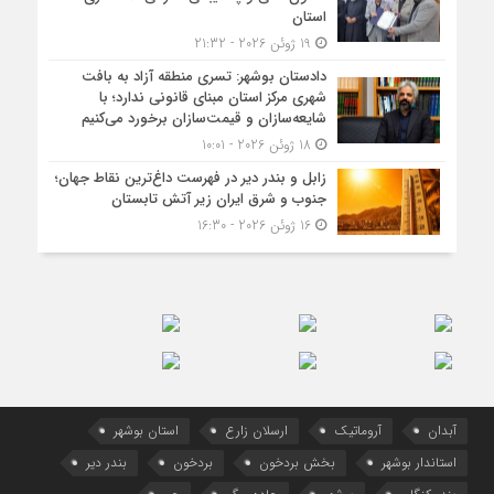
استان
19 ژوئن 2026 - 21:32
دادستان بوشهر: تسری منطقه آزاد به بافت
شهری مرکز استان مبنای قانونی ندارد؛ با
شایعه‌سازان و قیمت‌سازان برخورد می‌کنیم
18 ژوئن 2026 - 10:01
زابل و بندر دیر در فهرست داغ‌ترین نقاط جهان؛
جنوب و شرق ایران زیر آتش تابستان
16 ژوئن 2026 - 16:30
آبدان
آروماتیک
ارسلان زارع
استان بوشهر
استاندار بوشهر
بخش بردخون
بردخون
بندر دیر