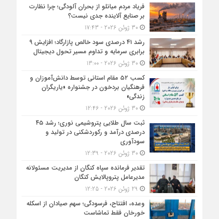
فریاد مردم میانلو از بحران آلودگی؛ چرا نظارت
بر صنایع آلاینده جدی نیست؟
30 ژوئن 2026 - 17:43
رشد ۴۱ درصدی سود خالص پازارگاد؛ افزایش ۹
برابری سرمایه و تداوم مسیر تحول دیجیتال
30 ژوئن 2026 - 13:00
کسب ۵۲ مقام استانی توسط دانش‌آموزان و
فرهنگیان بردخون در جشنواره «یاریگران
زندگی»
30 ژوئن 2026 - 12:46
ثبت سال طلایی پتروشیمی نوری؛ رشد ۴۵
درصدی درآمد و رکوردشکنی در تولید و
سودآوری
30 ژوئن 2026 - 12:39
تقدیر فرمانده سپاه کنگان از مدیریت مسئولانه
مدیرعامل پتروپالایش کنگان
29 ژوئن 2026 - 12:25
وعده، افتتاح، فرسودگی؛ سهم صیادان از اسکله
خورخان فقط تماشاست