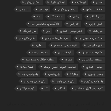
آبدان
آروماتیک
ارسلان زارع
استان بوشهر
استاندار بوشهر
بخش بردخون
بردخون
بندر دیر
بندر کنگان
بوشهر
جاده مرگ
جم
خلیج فارس
خورخان
دادگستری شهرستان دیر
دوراهک
دکتر موسی احمدی
دیر
روز خبرنگار
سید علی حسینی نیا
سید علیرضا سجادی
شهرستان جم
شهرستان دیر
شیخ موسی احمدی
عسلویه
غلامرضا جمشیدی
فرماندار دیر
محیط زیست
مسعود تنگستانی
مطاف
منطقه حفاظت شده مند
موسی احمدی
نماینده جنوب استان بوشهر
هفته دولت
پارس جنوبی
پازارگاد
پتروشیمی
پتروشیمی جم
پتروشیمی نوری
پتروشیمی پارس
پتروشیمی پردیس
کمیسیون انرژی مجلس
کنگان
گاز
گوجه فرنگی
اینجا رسانه خبری سورا است و ما اخبار را به سبک خودمان
منتشر می‌کنیم