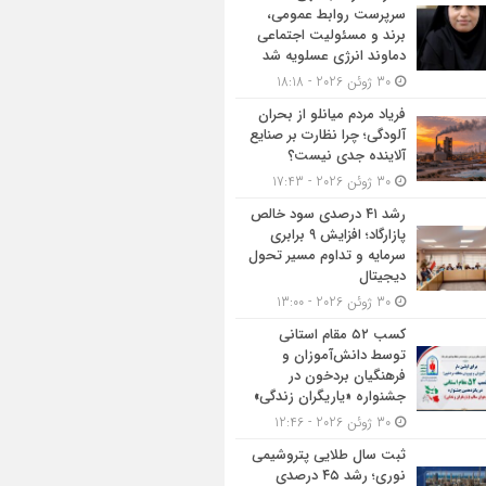
سرپرست روابط عمومی،
برند و مسئولیت اجتماعی
دماوند انرژی عسلویه شد
30 ژوئن 2026 - 18:18
فریاد مردم میانلو از بحران
آلودگی؛ چرا نظارت بر صنایع
آلاینده جدی نیست؟
30 ژوئن 2026 - 17:43
رشد ۴۱ درصدی سود خالص
پازارگاد؛ افزایش ۹ برابری
سرمایه و تداوم مسیر تحول
دیجیتال
30 ژوئن 2026 - 13:00
کسب ۵۲ مقام استانی
توسط دانش‌آموزان و
فرهنگیان بردخون در
جشنواره «یاریگران زندگی»
30 ژوئن 2026 - 12:46
ثبت سال طلایی پتروشیمی
نوری؛ رشد ۴۵ درصدی