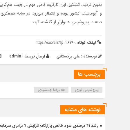
بدون تردید، تشکیل این کارگروه گامی مهم در جهت هم‌گرای
و آروماتیک کشور بوده و انتظار می‌رود در سایه همفکری
صنعت پتروشیمی هموارتر از گذشته گردد.
لینک کوتاه :
https://soora.ir/?p=2894
نویسنده : علی بردستانی
ارسال توسط :
admin
برچسب ها
پتروشیمی نوری
غلامرضا جمشیدی
نوشته های مشابه
رشد ۴۱ درصدی سود خالص پازارگاد؛ افزایش ۹ برابری سرمایه و تداوم مسیر تحول دیجیتال