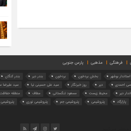
فرهنگی
مذهبی
پارس جنوبی
استاندار بوشهر
بخش بردخون
بردخون
بندر دیر
بندر کنگان
وسی احمدی
دیر
روز خبرنگار
سید علی حسینی نیا
سید علیرضا 
ندار دیر
محیط زیست
مسعود تنگستانی
مطاف
منطقه حفاظت 
پازارگاد
پتروشیمی
پتروشیمی جم
پتروشیمی نوری
پتروشیمی 
 منتشر می‌کنیم