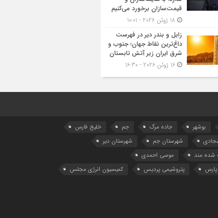
قیمت‌سازان برخورد می‌کنیم
18 ژوئن 2026 - 10:01
زابل و بندر دیر در فهرست
داغ‌ترین نقاط جهان؛ جنوب و
شرق ایران زیر آتش تابستان
16 ژوئن 2026 - 16:30
بوشهر
جاده مرگ
جم
خلیج فارس
سجادی
شهرستان جم
شهرستان دیر
شده مند
موسی احمدی
پارس
پتروشیمی پردیس
کمیسیون انرژی مجلس