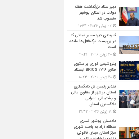
دبیر ستاد بزرگداشت هفته
دولت در استان بوشهر
منصوب شد
22 ژوئن 2026 - 10:43
کمربندی دیر؛ مسیر نجاتی که
در بن‌بست ترک‌فعل‌ها مانده
است
20 ژوئن 2026 - 20:41
پتروشیمی نوری بر سکوی
طلای BRICS 2026 ایستاد
20 ژوئن 2026 - 10:23
تقدیر رئیس کل دادگستری
استان بوشهر از معاون مالی
و پشتیبانی عمرانی
دادگستری استان
19 ژوئن 2026 - 21:32
دادستان بوشهر: تسری
منطقه آزاد به بافت شهری
مرکز استان مبنای قانونی
ندارد؛ با شایعه‌سازان و