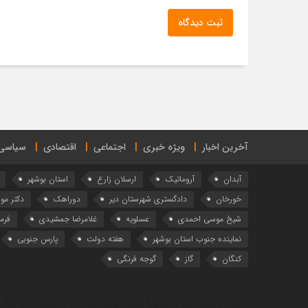
ثبت دیدگاه
آخرین اخبار
ویژه خبری
اجتماعی
اقتصادی
سیاسی
آبدان
آروماتیک
ارسلان زارع
استان بوشهر
خورخان
دادگستری شهرستان دیر
دوراهک
دکتر م
شیخ موسی احمدی
عسلویه
غلامرضا جمشیدی
فرما
نماینده جنوب استان بوشهر
هفته دولت
پارس جنوبی
کنگان
گاز
گوجه فرنگی
اینجا رسانه خبری سورا است و ما اخبار را به سبک خودمان