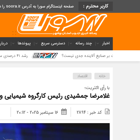
کاربر محترم :
صفحه اینستاگرام سورا به آدرس soora.ir را دنبال کنید
اخبار
چند رسانه
دسترسی سریع
پیوندها
دربار
نظارت بر صنایع آلاینده جدی نیست؟
رشد ۴۱ درصدی سود خالص پازارگاد؛ افزایش ۹ برابری سرمایه و تداوم مسیر تحول دیجیتال
خانه
اقتصاد
با رأی اکثریت؛
غلامرضا جمشیدی رئیس کارگروه شیمیایی و
کد خبر : 2894
16 سپتامبر 2025 - 20:12