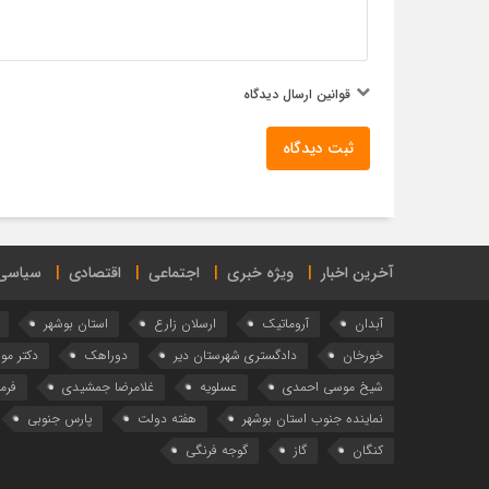
قوانین ارسال دیدگاه
ثبت دیدگاه
آخرین اخبار
ویژه خبری
اجتماعی
اقتصادی
سیاسی
آبدان
آروماتیک
ارسلان زارع
استان بوشهر
خورخان
دادگستری شهرستان دیر
دوراهک
دکتر م
شیخ موسی احمدی
عسلویه
غلامرضا جمشیدی
فرما
نماینده جنوب استان بوشهر
هفته دولت
پارس جنوبی
کنگان
گاز
گوجه فرنگی