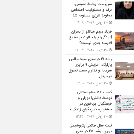
سرپرست روابط عمومی،
برند و مسئولیت اجتماعی
دماوند انرژی عسلویه شد
30 ژوئن 2026 - 18:18
فریاد مردم میانلو از بحران
آلودگی؛ چرا نظارت بر صنایع
آلاینده جدی نیست؟
30 ژوئن 2026 - 17:43
رشد ۴۱ درصدی سود خالص
پازارگاد؛ افزایش ۹ برابری
سرمایه و تداوم مسیر تحول
دیجیتال
30 ژوئن 2026 - 13:00
کسب ۵۲ مقام استانی
توسط دانش‌آموزان و
فرهنگیان بردخون در
جشنواره «یاریگران زندگی»
30 ژوئن 2026 - 12:46
ثبت سال طلایی پتروشیمی
نوری؛ رشد ۴۵ درصدی