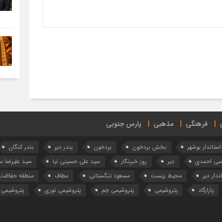
فرهنگی
مذهبی
پارس جنوبی
استاندار بوشهر
بخش بردخون
بردخون
بندر دیر
بندر کنگان
وسی احمدی
دیر
روز خبرنگار
سید علی حسینی نیا
سید علیرضا 
ندار دیر
محیط زیست
مسعود تنگستانی
مطاف
منطقه حفاظت 
پازارگاد
پتروشیمی
پتروشیمی جم
پتروشیمی نوری
پتروشیمی 