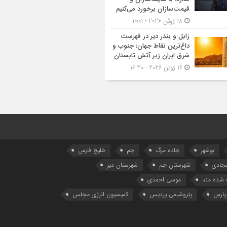
قیمت‌سازان برخورد می‌کنیم
18 ژوئن 2026 - 10:01
زابل و بندر دیر در فهرست
داغ‌ترین نقاط جهان؛ جنوب و
شرق ایران زیر آتش تابستان
16 ژوئن 2026 - 16:30
بوشهر
جاده مرگ
جم
خلیج فارس
سجادی
شهرستان جم
شهرستان دیر
شده مند
موسی احمدی
پارس
پتروشیمی پردیس
کمیسیون انرژی مجلس