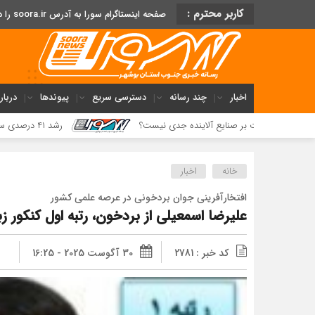
کاربر محترم :
صفحه اینستاگرام سورا به آدرس soora.ir را دنبال کنید
اخبار
چند رسانه
دسترسی سریع
پیوندها
دربار
نظارت بر صنایع آلاینده جدی نیست؟
رشد ۴۱ درصدی سود خالص پازارگاد؛ افزایش ۹ برابری سرمایه و تداوم مسیر تحول دیجیتال
خانه
اخبار
افتخارآفرینی جوان بردخونی در عرصه علمی کشور
علیرضا اسمعیلی از بردخون، رتبه اول کنکور زبان‌های خا
کد خبر : 2781
30 آگوست 2025 - 16:25