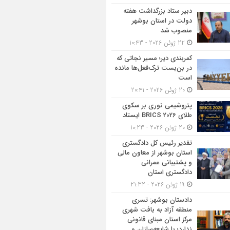
دبیر ستاد بزرگداشت هفته
دولت در استان بوشهر
منصوب شد
22 ژوئن 2026 - 10:43
کمربندی دیر؛ مسیر نجاتی که
در بن‌بست ترک‌فعل‌ها مانده
است
20 ژوئن 2026 - 20:41
پتروشیمی نوری بر سکوی
طلای BRICS 2026 ایستاد
20 ژوئن 2026 - 10:23
تقدیر رئیس کل دادگستری
استان بوشهر از معاون مالی
و پشتیبانی عمرانی
دادگستری استان
19 ژوئن 2026 - 21:32
دادستان بوشهر: تسری
منطقه آزاد به بافت شهری
مرکز استان مبنای قانونی
ندارد؛ با شایعه‌سازان و