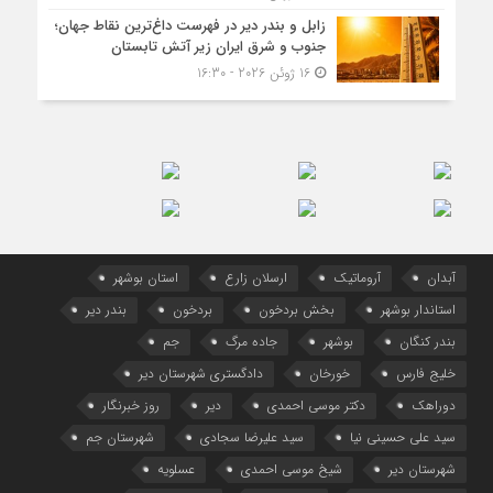
زابل و بندر دیر در فهرست داغ‌ترین نقاط جهان؛
جنوب و شرق ایران زیر آتش تابستان
16 ژوئن 2026 - 16:30
آبدان
آروماتیک
ارسلان زارع
استان بوشهر
استاندار بوشهر
بخش بردخون
بردخون
بندر دیر
بندر کنگان
بوشهر
جاده مرگ
جم
خلیج فارس
خورخان
دادگستری شهرستان دیر
دوراهک
دکتر موسی احمدی
دیر
روز خبرنگار
سید علی حسینی نیا
سید علیرضا سجادی
شهرستان جم
شهرستان دیر
شیخ موسی احمدی
عسلویه