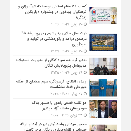
کسب ۵۲ مقام استانی توسط دانش‌آموزان و
فرهنگیان بردخون در جشنواره «یاریگران
زندگی»
30 ژوئن 2026 - 12:46
ثبت سال طلایی پتروشیمی نوری؛ رشد ۴۵
درصدی درآمد و رکوردشکنی در تولید و
سودآوری
30 ژوئن 2026 - 12:39
تقدیر فرمانده سپاه کنگان از مدیریت مسئولانه
مدیرعامل پتروپالایش کنگان
29 ژوئن 2026 - 12:25
وعده، افتتاح، فرسودگی؛ سهم صیادان از اسکله
خورخان فقط تماشاست
27 ژوئن 2026 - 20:48
موافقت قطعی راهور با صدور پلاک
خودروهای منطقه آزاد بوشهر
23 ژوئن 2026 - 16:07
حضور میدانی واحد ثبتی دیر در آبدان؛ ارائه
خدمات و نقشه‌برداری رایگان برای کاهش