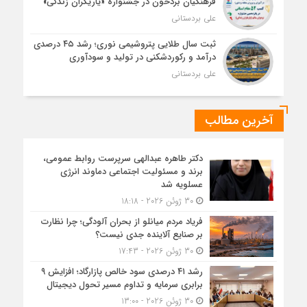
فرهنگیان بردخون در جشنواره «یاریگران زندگی»
علی بردستانی
ثبت سال طلایی پتروشیمی نوری؛ رشد ۴۵ درصدی
درآمد و رکوردشکنی در تولید و سودآوری
علی بردستانی
آخرین مطالب
دکتر طاهره عبدالهی سرپرست روابط عمومی،
برند و مسئولیت اجتماعی دماوند انرژی
عسلویه شد
30 ژوئن 2026 - 18:18
فریاد مردم میانلو از بحران آلودگی؛ چرا نظارت
بر صنایع آلاینده جدی نیست؟
30 ژوئن 2026 - 17:43
رشد ۴۱ درصدی سود خالص پازارگاد؛ افزایش ۹
برابری سرمایه و تداوم مسیر تحول دیجیتال
30 ژوئن 2026 - 13:00