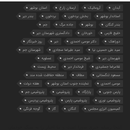
آبدان
آروماتیک
ارسلان زارع
استان بوشهر
استاندار بوشهر
بخش بردخون
بردخون
بندر دیر
بندر کنگان
بوشهر
جاده مرگ
جم
خلیج فارس
خورخان
دادگستری شهرستان دیر
دوراهک
دکتر موسی احمدی
دیر
روز خبرنگار
سید علی حسینی نیا
سید علیرضا سجادی
شهرستان جم
شهرستان دیر
شیخ موسی احمدی
عسلویه
غلامرضا جمشیدی
فرماندار دیر
محیط زیست
مسعود تنگستانی
مطاف
منطقه حفاظت شده مند
موسی احمدی
نماینده جنوب استان بوشهر
هفته دولت
پارس جنوبی
پازارگاد
پتروشیمی
پتروشیمی جم
پتروشیمی نوری
پتروشیمی پارس
پتروشیمی پردیس
کمیسیون انرژی مجلس
کنگان
گاز
گوجه فرنگی
اینجا رسانه خبری سورا است و ما اخبار را به سبک خودمان