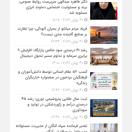
دکتر طاهره عبدالهی سرپرست روابط عمومی،
برند و مسئولیت اجتماعی دماوند انرژی
عسلویه شد
30 ژوئن 2026 - 18:18
فریاد مردم میانلو از بحران آلودگی؛ چرا نظارت
بر صنایع آلاینده جدی نیست؟
30 ژوئن 2026 - 17:43
رشد ۴۱ درصدی سود خالص پازارگاد؛ افزایش ۹
برابری سرمایه و تداوم مسیر تحول دیجیتال
30 ژوئن 2026 - 13:00
کسب ۵۲ مقام استانی توسط دانش‌آموزان و
فرهنگیان بردخون در جشنواره «یاریگران
زندگی»
30 ژوئن 2026 - 12:46
ثبت سال طلایی پتروشیمی نوری؛ رشد ۴۵
درصدی درآمد و رکوردشکنی در تولید و
سودآوری
30 ژوئن 2026 - 12:39
تقدیر فرمانده سپاه کنگان از مدیریت مسئولانه
مدیرعامل پتروپالایش کنگان