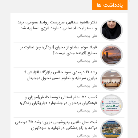
یادداشت ها
دکتر طاهره عبدالهی سرپرست روابط عمومی، برند
و مسئولیت اجتماعی دماوند انرژی عسلویه شد
علی بردستانی
فریاد مردم میانلو از بحران آلودگی؛ چرا نظارت بر
صنایع آلاینده جدی نیست؟
علی بردستانی
رشد ۴۱ درصدی سود خالص پازارگاد؛ افزایش ۹
برابری سرمایه و تداوم مسیر تحول دیجیتال
علی بردستانی
کسب ۵۲ مقام استانی توسط دانش‌آموزان و
فرهنگیان بردخون در جشنواره «یاریگران زندگی»
علی بردستانی
ثبت سال طلایی پتروشیمی نوری؛ رشد ۴۵ درصدی
درآمد و رکوردشکنی در تولید و سودآوری
علی بردستانی