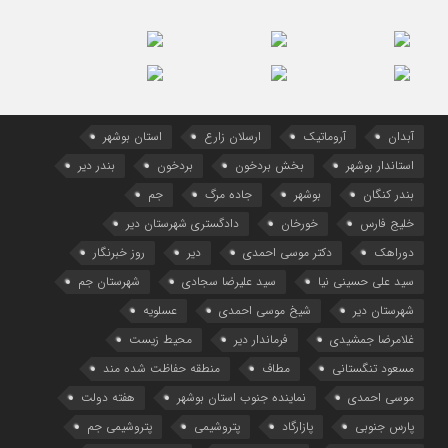
آبدان
آروماتیک
ارسلان زارع
استان بوشهر
استاندار بوشهر
بخش بردخون
بردخون
بندر دیر
بندر کنگان
بوشهر
جاده مرگ
جم
خلیج فارس
خورخان
دادگستری شهرستان دیر
دوراهک
دکتر موسی احمدی
دیر
روز خبرنگار
سید علی حسینی نیا
سید علیرضا سجادی
شهرستان جم
شهرستان دیر
شیخ موسی احمدی
عسلویه
غلامرضا جمشیدی
فرماندار دیر
محیط زیست
مسعود تنگستانی
مطاف
منطقه حفاظت شده مند
موسی احمدی
نماینده جنوب استان بوشهر
هفته دولت
پارس جنوبی
پازارگاد
پتروشیمی
پتروشیمی جم