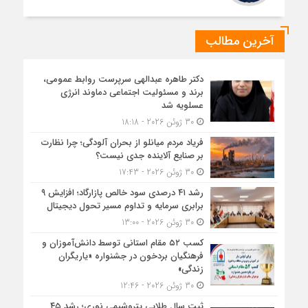
آخرین مطالب
دکتر طاهره عبدالهی سرپرست روابط عمومی،
برند و مسئولیت اجتماعی دماوند انرژی
عسلویه شد
30 ژوئن 2026 - 18:18
فریاد مردم میانلو از بحران آلودگی؛ چرا نظارت
بر صنایع آلاینده جدی نیست؟
30 ژوئن 2026 - 17:43
رشد ۴۱ درصدی سود خالص پازارگاد؛ افزایش ۹
برابری سرمایه و تداوم مسیر تحول دیجیتال
30 ژوئن 2026 - 13:00
کسب ۵۲ مقام استانی توسط دانش‌آموزان و
فرهنگیان بردخون در جشنواره «یاریگران
زندگی»
30 ژوئن 2026 - 12:46
ثبت سال طلایی پتروشیمی نوری؛ رشد ۴۵