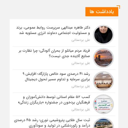
یادداشت ها
دکتر طاهره عبدالهی سرپرست روابط عمومی، برند
و مسئولیت اجتماعی دماوند انرژی عسلویه شد
علی بردستانی
فریاد مردم میانلو از بحران آلودگی؛ چرا نظارت بر
صنایع آلاینده جدی نیست؟
علی بردستانی
رشد ۴۱ درصدی سود خالص پازارگاد؛ افزایش ۹
برابری سرمایه و تداوم مسیر تحول دیجیتال
علی بردستانی
کسب ۵۲ مقام استانی توسط دانش‌آموزان و
فرهنگیان بردخون در جشنواره «یاریگران زندگی»
علی بردستانی
ثبت سال طلایی پتروشیمی نوری؛ رشد ۴۵ درصدی
درآمد و رکوردشکنی در تولید و سودآوری