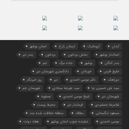
آبدان
آروماتیک
ارسلان زارع
استان بوشهر
استاندار بوشهر
بخش بردخون
بردخون
بندر دیر
بندر کنگان
بوشهر
جاده مرگ
جم
خلیج فارس
خورخان
دادگستری شهرستان دیر
دوراهک
دکتر موسی احمدی
دیر
روز خبرنگار
سید علی حسینی نیا
سید علیرضا سجادی
شهرستان جم
شهرستان دیر
شیخ موسی احمدی
عسلویه
غلامرضا جمشیدی
فرماندار دیر
محیط زیست
مسعود تنگستانی
مطاف
منطقه حفاظت شده مند
موسی احمدی
نماینده جنوب استان بوشهر
هفته دولت