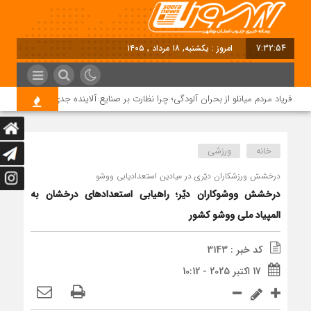
7:32:54
امروز : یکشنبه, ۱۸ مرداد , ۱۴۰۵
فریاد مردم میانلو از بحران آلودگی؛ چرا نظارت بر صنایع آلاینده جدی نیست؟
خانه
ورزشی
درخشش ورزشکاران دیّری در میادین استعدادیابی ووشو
درخشش ووشوکاران دیّر؛ راهیابی استعدادهای درخشان به
المپیاد ملی ووشو کشور
کد خبر : 3143
17 اکتبر 2025 - 10:12