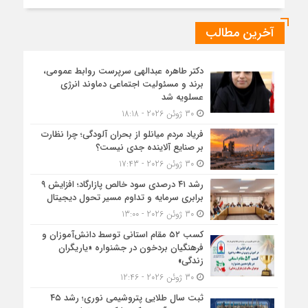
آخرین مطالب
دکتر طاهره عبدالهی سرپرست روابط عمومی،
برند و مسئولیت اجتماعی دماوند انرژی
عسلویه شد
30 ژوئن 2026 - 18:18
فریاد مردم میانلو از بحران آلودگی؛ چرا نظارت
بر صنایع آلاینده جدی نیست؟
30 ژوئن 2026 - 17:43
رشد ۴۱ درصدی سود خالص پازارگاد؛ افزایش ۹
برابری سرمایه و تداوم مسیر تحول دیجیتال
30 ژوئن 2026 - 13:00
کسب ۵۲ مقام استانی توسط دانش‌آموزان و
فرهنگیان بردخون در جشنواره «یاریگران
زندگی»
30 ژوئن 2026 - 12:46
ثبت سال طلایی پتروشیمی نوری؛ رشد ۴۵