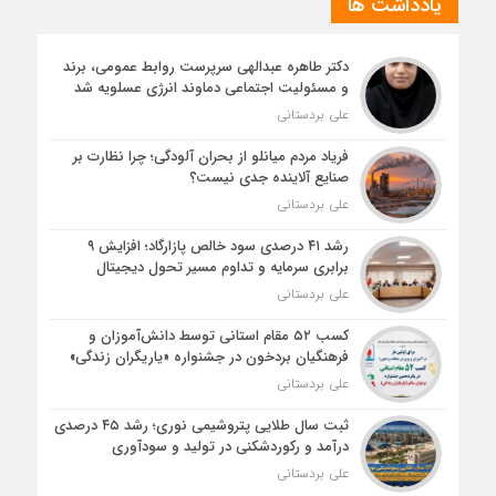
یادداشت ها
دکتر طاهره عبدالهی سرپرست روابط عمومی، برند
و مسئولیت اجتماعی دماوند انرژی عسلویه شد
علی بردستانی
فریاد مردم میانلو از بحران آلودگی؛ چرا نظارت بر
صنایع آلاینده جدی نیست؟
علی بردستانی
رشد ۴۱ درصدی سود خالص پازارگاد؛ افزایش ۹
برابری سرمایه و تداوم مسیر تحول دیجیتال
علی بردستانی
کسب ۵۲ مقام استانی توسط دانش‌آموزان و
فرهنگیان بردخون در جشنواره «یاریگران زندگی»
علی بردستانی
ثبت سال طلایی پتروشیمی نوری؛ رشد ۴۵ درصدی
درآمد و رکوردشکنی در تولید و سودآوری
علی بردستانی