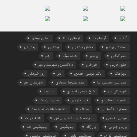
آبدان
آروماتیک
ارسلان زارع
استان بوشهر
استاندار بوشهر
بخش بردخون
بردخون
بندر دیر
بندر کنگان
بوشهر
جاده مرگ
جم
خلیج فارس
خورخان
دادگستری شهرستان دیر
دوراهک
دکتر موسی احمدی
دیر
روز خبرنگار
سید علی حسینی نیا
سید علیرضا سجادی
شهرستان جم
شهرستان دیر
شیخ موسی احمدی
عسلویه
غلامرضا جمشیدی
فرماندار دیر
محیط زیست
مسعود تنگستانی
مطاف
منطقه حفاظت شده مند
موسی احمدی
نماینده جنوب استان بوشهر
هفته دولت
پارس جنوبی
پازارگاد
پتروشیمی
پتروشیمی جم
پتروشیمی نوری
پتروشیمی پارس
پتروشیمی پردیس