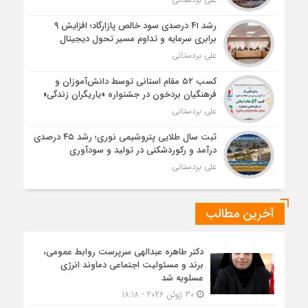
رشد ۴۱ درصدی سود خالص پازارگاد؛ افزایش ۹
برابری سرمایه و تداوم مسیر تحول دیجیتال
علی بردستانی
کسب ۵۲ مقام استانی توسط دانش‌آموزان و
فرهنگیان بردخون در جشنواره «یاریگران زندگی»
علی بردستانی
ثبت سال طلایی پتروشیمی نوری؛ رشد ۴۵ درصدی
درآمد و رکوردشکنی در تولید و سودآوری
علی بردستانی
آخرین مطالب
دکتر طاهره عبدالهی سرپرست روابط عمومی،
برند و مسئولیت اجتماعی دماوند انرژی
عسلویه شد
30 ژوئن 2026 - 18:18