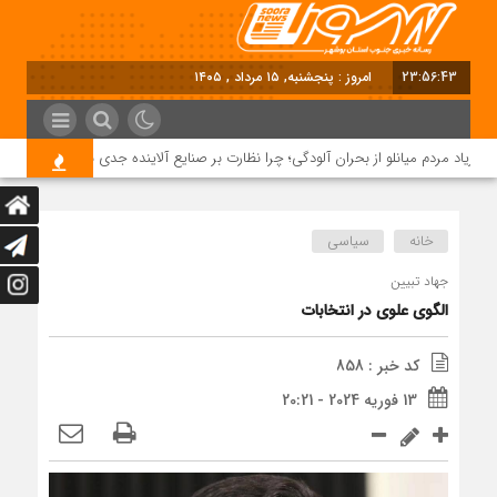
23:56:43
امروز : پنجشنبه, ۱۵ مرداد , ۱۴۰۵
ریاد مردم میانلو از بحران آلودگی؛ چرا نظارت بر صنایع آلاینده جدی نیست؟
خانه
سیاسی
جهاد تبیین
الگوی علوی در انتخابات
کد خبر : 858
13 فوریه 2024 - 20:21