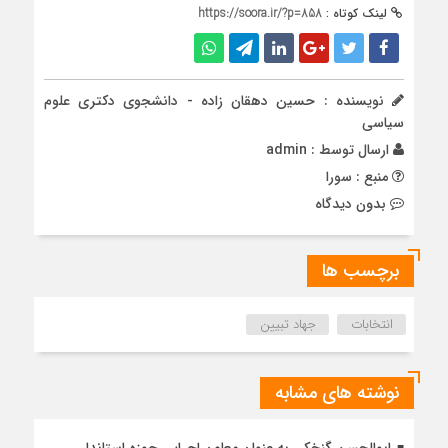
لینک کوتاه :
https://soora.ir/?p=858
نویسنده : حسین دهقان زاده - دانشجوی دکتری علوم
سیاسی
ارسال توسط :
admin
منبع : سورا
بدون دیدگاه
برچسب ها
انتخابات
جهاد تبیین
نوشته های مشابه