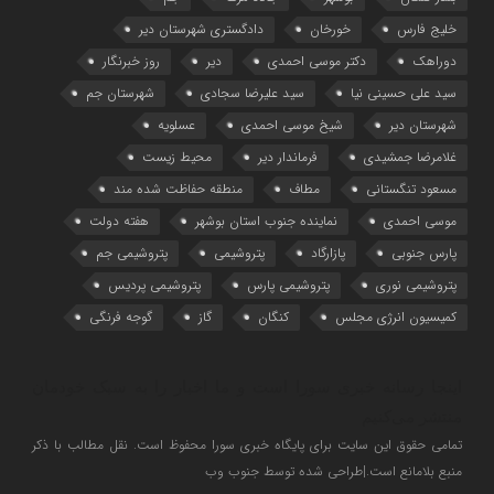
خلیج فارس
خورخان
دادگستری شهرستان دیر
دوراهک
دکتر موسی احمدی
دیر
روز خبرنگار
سید علی حسینی نیا
سید علیرضا سجادی
شهرستان جم
شهرستان دیر
شیخ موسی احمدی
عسلویه
غلامرضا جمشیدی
فرماندار دیر
محیط زیست
مسعود تنگستانی
مطاف
منطقه حفاظت شده مند
موسی احمدی
نماینده جنوب استان بوشهر
هفته دولت
پارس جنوبی
پازارگاد
پتروشیمی
پتروشیمی جم
پتروشیمی نوری
پتروشیمی پارس
پتروشیمی پردیس
کمیسیون انرژی مجلس
کنگان
گاز
گوجه فرنگی
اینجا رسانه خبری سورا است و ما اخبار را به سبک خودمان
منتشر می‌کنیم
تمامی حقوق این سایت برای پایگاه خبری سورا محفوظ است. نقل مطالب با ذکر
منبع بلامانع است.|طراحی شده توسط جنوب وب