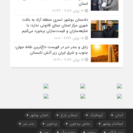
استان
19 ژوئن 2026 - 21:32
دادستان بوشهر: تسری منطقه آزاد به بافت
شهری مرکز استان مبنای قانونی ندارد؛ با
شایعه‌سازان و قیمت‌سازان برخورد می‌کنیم
18 ژوئن 2026 - 10:01
زابل و بندر دیر در فهرست داغ‌ترین نقاط جهان؛
جنوب و شرق ایران زیر آتش تابستان
16 ژوئن 2026 - 16:30
آبدان
آروماتیک
ارسلان زارع
استان بوشهر
استاندار بوشهر
بخش بردخون
بردخون
بندر دیر
بندر کنگان
بوشهر
جاده مرگ
جم