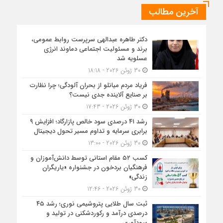
آخرین مطالب
دکتر طاهره عبدالهی سرپرست روابط عمومی،
برند و مسئولیت اجتماعی دماوند انرژی
عسلویه شد
30 ژوئن 2026 - 18:18
فریاد مردم میانلو از بحران آلودگی؛ چرا نظارت
بر صنایع آلاینده جدی نیست؟
30 ژوئن 2026 - 17:43
رشد ۴۱ درصدی سود خالص پازارگاد؛ افزایش ۹
برابری سرمایه و تداوم مسیر تحول دیجیتال
30 ژوئن 2026 - 13:00
کسب ۵۲ مقام استانی توسط دانش‌آموزان و
فرهنگیان بردخون در جشنواره «یاریگران
زندگی»
30 ژوئن 2026 - 12:46
ثبت سال طلایی پتروشیمی نوری؛ رشد ۴۵
درصدی درآمد و رکوردشکنی در تولید و
سودآوری