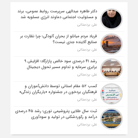
دکتر طاهره عبدالهی سرپرست روابط عمومی، برند
و مسئولیت اجتماعی دماوند انرژی عسلویه شد
علی بردستانی
فریاد مردم میانلو از بحران آلودگی؛ چرا نظارت بر
صنایع آلاینده جدی نیست؟
علی بردستانی
رشد ۴۱ درصدی سود خالص پازارگاد؛ افزایش ۹
برابری سرمایه و تداوم مسیر تحول دیجیتال
علی بردستانی
کسب ۵۲ مقام استانی توسط دانش‌آموزان و
فرهنگیان بردخون در جشنواره «یاریگران زندگی»
علی بردستانی
ثبت سال طلایی پتروشیمی نوری؛ رشد ۴۵ درصدی
درآمد و رکوردشکنی در تولید و سودآوری
علی بردستانی