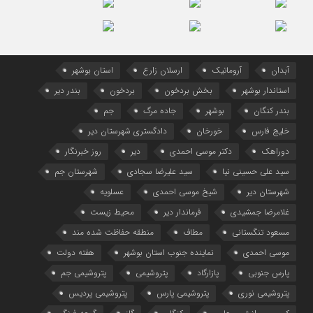
آبدان
آروماتیک
ارسلان زارع
استان بوشهر
استاندار بوشهر
بخش بردخون
بردخون
بندر دیر
بندر کنگان
بوشهر
جاده مرگ
جم
خلیج فارس
خورخان
دادگستری شهرستان دیر
دوراهک
دکتر موسی احمدی
دیر
روز خبرنگار
سید علی حسینی نیا
سید علیرضا سجادی
شهرستان جم
شهرستان دیر
شیخ موسی احمدی
عسلویه
غلامرضا جمشیدی
فرماندار دیر
محیط زیست
مسعود تنگستانی
مطاف
منطقه حفاظت شده مند
موسی احمدی
نماینده جنوب استان بوشهر
هفته دولت
پارس جنوبی
پازارگاد
پتروشیمی
پتروشیمی جم
پتروشیمی نوری
پتروشیمی پارس
پتروشیمی پردیس