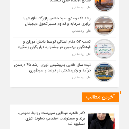
صنایع آلاینده جدی نیست؟
علی بردستانی
رشد ۴۱ درصدی سود خالص پازارگاد؛ افزایش ۹
برابری سرمایه و تداوم مسیر تحول دیجیتال
علی بردستانی
کسب ۵۲ مقام استانی توسط دانش‌آموزان و
فرهنگیان بردخون در جشنواره «یاریگران زندگی»
علی بردستانی
ثبت سال طلایی پتروشیمی نوری؛ رشد ۴۵ درصدی
درآمد و رکوردشکنی در تولید و سودآوری
علی بردستانی
آخرین مطالب
دکتر طاهره عبدالهی سرپرست روابط عمومی،
برند و مسئولیت اجتماعی دماوند انرژی
عسلویه شد