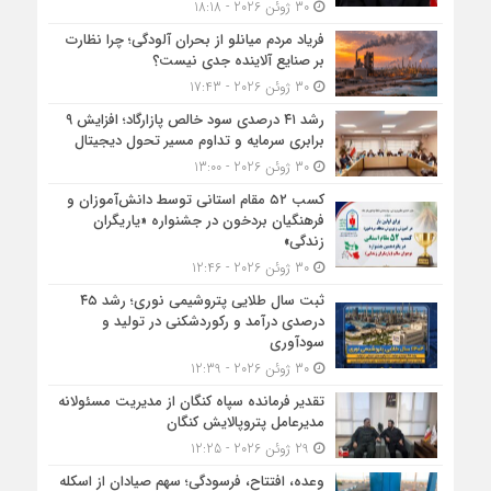
30 ژوئن 2026 - 18:18
فریاد مردم میانلو از بحران آلودگی؛ چرا نظارت
بر صنایع آلاینده جدی نیست؟
30 ژوئن 2026 - 17:43
رشد ۴۱ درصدی سود خالص پازارگاد؛ افزایش ۹
برابری سرمایه و تداوم مسیر تحول دیجیتال
30 ژوئن 2026 - 13:00
کسب ۵۲ مقام استانی توسط دانش‌آموزان و
فرهنگیان بردخون در جشنواره «یاریگران
زندگی»
30 ژوئن 2026 - 12:46
ثبت سال طلایی پتروشیمی نوری؛ رشد ۴۵
درصدی درآمد و رکوردشکنی در تولید و
سودآوری
30 ژوئن 2026 - 12:39
تقدیر فرمانده سپاه کنگان از مدیریت مسئولانه
مدیرعامل پتروپالایش کنگان
29 ژوئن 2026 - 12:25
وعده، افتتاح، فرسودگی؛ سهم صیادان از اسکله