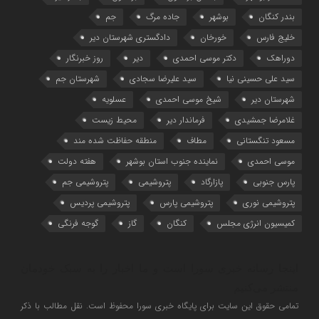
بندر کنگان
بوشهر
جاده مرگ
جم
خلیج فارس
خورخان
دادگستری شهرستان دیر
دوراهک
دکتر موسی احمدی
دیر
روز خبرنگار
سید علی حسینی نیا
سید علیرضا سجادی
شهرستان جم
شهرستان دیر
شیخ موسی احمدی
عسلویه
غلامرضا جمشیدی
فرماندار دیر
محیط زیست
مسعود تنگستانی
مطاف
منطقه حفاظت شده مند
موسی احمدی
نماینده جنوب استان بوشهر
هفته دولت
پارس جنوبی
پازارگاد
پتروشیمی
پتروشیمی جم
پتروشیمی نوری
پتروشیمی پارس
پتروشیمی پردیس
کمیسیون انرژی مجلس
کنگان
گاز
گوجه فرنگی
اینجا رسانه خبری سورا است و ما اخبار را به سبک خودمان
منتشر می‌کنیم
تمامی حقوق این سایت برای پایگاه خبری سورا محفوظ است. نقل مطالب با ذکر