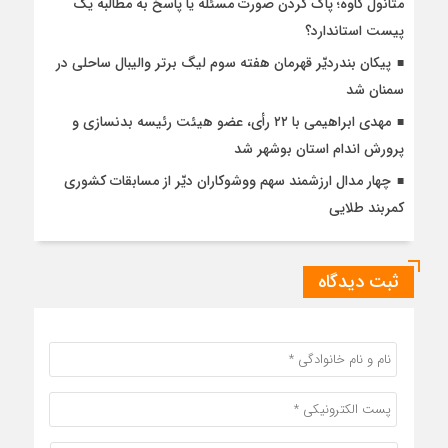
متانول کاوه؛ پاک کردن صورت مسئله یا پاسخ به مطالبه یک
پیست استاندارد؟
پیکان بندردیّر قهرمان هفته سوم لیگ برتر والیبال ساحلی در
سمنان شد
مهدی ابراهیمی با ۲۲ رأی، عضو هیئت رئیسه بدنسازی و
پرورش اندام استان بوشهر شد
چهار مدال ارزشمند سهم ووشوکاران دیّر از مسابقات کشوری
کمربند طلایی
ثبت دیدگاه