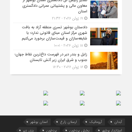
تقدیر رئیس کل دادگستری استان بوشهر از
معاون مالی و پشتیبانی عمرانی دادگستری
استان
19 ژوئن 2026 - 21:32
دادستان بوشهر: تسری منطقه آزاد به بافت
شهری مرکز استان مبنای قانونی ندارد؛ با
شایعه‌سازان و قیمت‌سازان برخورد می‌کنیم
18 ژوئن 2026 - 10:01
زابل و بندر دیر در فهرست داغ‌ترین نقاط جهان؛
جنوب و شرق ایران زیر آتش تابستان
16 ژوئن 2026 - 16:30
آبدان
آروماتیک
ارسلان زارع
استان بوشهر
استاندار بوشهر
بخش بردخون
بردخون
بندر دیر