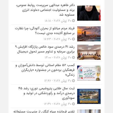
دکتر طاهره عبدالهی سرپرست روابط عمومی،
برند و مسئولیت اجتماعی دماوند انرژی
عسلویه شد
30 ژوئن 2026 - 18:18
فریاد مردم میانلو از بحران آلودگی؛ چرا نظارت
بر صنایع آلاینده جدی نیست؟
30 ژوئن 2026 - 17:43
رشد ۴۱ درصدی سود خالص پازارگاد؛ افزایش ۹
برابری سرمایه و تداوم مسیر تحول دیجیتال
30 ژوئن 2026 - 13:00
کسب ۵۲ مقام استانی توسط دانش‌آموزان و
فرهنگیان بردخون در جشنواره «یاریگران
زندگی»
30 ژوئن 2026 - 12:46
ثبت سال طلایی پتروشیمی نوری؛ رشد ۴۵
درصدی درآمد و رکوردشکنی در تولید و
سودآوری
30 ژوئن 2026 - 12:39
تقدیر فرمانده سپاه کنگان از مدیریت مسئولانه