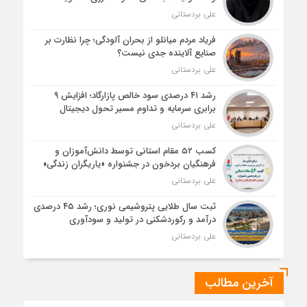
علی بردستانی
فریاد مردم میانلو از بحران آلودگی؛ چرا نظارت بر
صنایع آلاینده جدی نیست؟
علی بردستانی
رشد ۴۱ درصدی سود خالص پازارگاد؛ افزایش ۹
برابری سرمایه و تداوم مسیر تحول دیجیتال
علی بردستانی
کسب ۵۲ مقام استانی توسط دانش‌آموزان و
فرهنگیان بردخون در جشنواره «یاریگران زندگی»
علی بردستانی
ثبت سال طلایی پتروشیمی نوری؛ رشد ۴۵ درصدی
درآمد و رکوردشکنی در تولید و سودآوری
علی بردستانی
آخرین مطالب