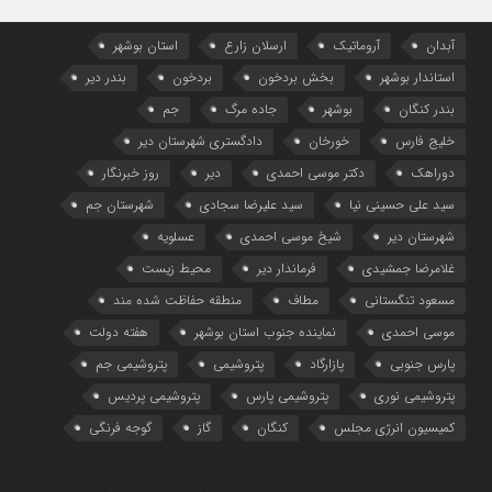
آبدان
آروماتیک
ارسلان زارع
استان بوشهر
استاندار بوشهر
بخش بردخون
بردخون
بندر دیر
بندر کنگان
بوشهر
جاده مرگ
جم
خلیج فارس
خورخان
دادگستری شهرستان دیر
دوراهک
دکتر موسی احمدی
دیر
روز خبرنگار
سید علی حسینی نیا
سید علیرضا سجادی
شهرستان جم
شهرستان دیر
شیخ موسی احمدی
عسلویه
غلامرضا جمشیدی
فرماندار دیر
محیط زیست
مسعود تنگستانی
مطاف
منطقه حفاظت شده مند
موسی احمدی
نماینده جنوب استان بوشهر
هفته دولت
پارس جنوبی
پازارگاد
پتروشیمی
پتروشیمی جم
پتروشیمی نوری
پتروشیمی پارس
پتروشیمی پردیس
کمیسیون انرژی مجلس
کنگان
گاز
گوجه فرنگی