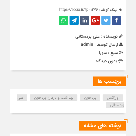
لینک کوتاه :
https://soora.ir/?p=1276
نویسنده : علی بردستانی
ارسال توسط :
admin
منبع : سورا
بدون دیدگاه
برچسب ها
اورژانس
بردخون
بهداشت و درمان بردخون
علی
بردستانی
نوشته های مشابه