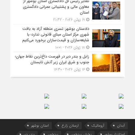
تقدیر رئیس کل دادگستری استان بوشهر از
معاون مالی و پشتیبانی عمرانی دادگستری
استان
19 ژوئن 2026 - 21:32
دادستان بوشهر: تسری منطقه آزاد به بافت
شهری مرکز استان مبنای قانونی ندارد؛ با
شایعه‌سازان و قیمت‌سازان برخورد می‌کنیم
18 ژوئن 2026 - 10:01
زابل و بندر دیر در فهرست داغ‌ترین نقاط جهان؛
جنوب و شرق ایران زیر آتش تابستان
16 ژوئن 2026 - 16:30
آبدان
آروماتیک
ارسلان زارع
استان بوشهر
استاندار بوشهر
بخش بردخون
بردخون
بندر دیر