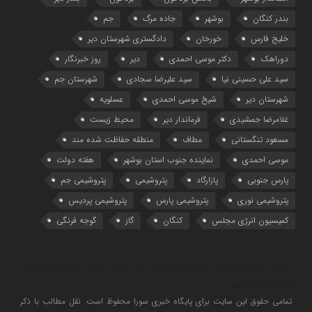
بندر کنگان
بوشهر
جاده مرگ
جم
خلیج فارس
خورخان
دادگستری شهرستان دیر
دوراهک
دکتر موسی احمدی
دیر
روز خبرنگار
سید علی حسینی نیا
سید علیرضا سجادی
شهرستان جم
شهرستان دیر
شیخ موسی احمدی
عسلویه
غلامرضا جمشیدی
فرماندار دیر
محیط زیست
مسعود تنگستانی
مطاف
منطقه حفاظت شده مند
موسی احمدی
نماینده جنوب استان بوشهر
هفته دولت
پارس جنوبی
پازارگاد
پتروشیمی
پتروشیمی جم
پتروشیمی نوری
پتروشیمی پارس
پتروشیمی پردیس
کمیسیون انرژی مجلس
کنگان
گاز
گوجه فرنگی
اینجا رسانه خبری سورا است و ما اخبار را به سبک خودمان
منتشر می‌کنیم
تمامی حقوق این سایت برای پایگاه خبری سورا محفوظ است. نقل مطالب با ذکر