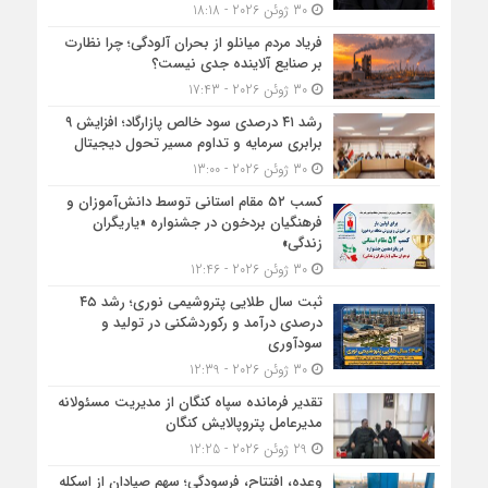
30 ژوئن 2026 - 18:18
فریاد مردم میانلو از بحران آلودگی؛ چرا نظارت
بر صنایع آلاینده جدی نیست؟
30 ژوئن 2026 - 17:43
رشد ۴۱ درصدی سود خالص پازارگاد؛ افزایش ۹
برابری سرمایه و تداوم مسیر تحول دیجیتال
30 ژوئن 2026 - 13:00
کسب ۵۲ مقام استانی توسط دانش‌آموزان و
فرهنگیان بردخون در جشنواره «یاریگران
زندگی»
30 ژوئن 2026 - 12:46
ثبت سال طلایی پتروشیمی نوری؛ رشد ۴۵
درصدی درآمد و رکوردشکنی در تولید و
سودآوری
30 ژوئن 2026 - 12:39
تقدیر فرمانده سپاه کنگان از مدیریت مسئولانه
مدیرعامل پتروپالایش کنگان
29 ژوئن 2026 - 12:25
وعده، افتتاح، فرسودگی؛ سهم صیادان از اسکله