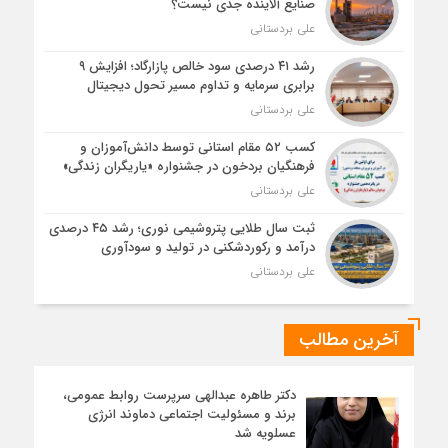
صنایع آلاینده جدی نیست؟
علی بردستانی
رشد ۴۱ درصدی سود خالص پازارگاد؛ افزایش ۹
برابری سرمایه و تداوم مسیر تحول دیجیتال
علی بردستانی
کسب ۵۲ مقام استانی توسط دانش‌آموزان و
فرهنگیان بردخون در جشنواره «یاریگران زندگی»
علی بردستانی
ثبت سال طلایی پتروشیمی نوری؛ رشد ۴۵ درصدی
درآمد و رکوردشکنی در تولید و سودآوری
علی بردستانی
آخرین مطالب
دکتر طاهره عبدالهی سرپرست روابط عمومی،
برند و مسئولیت اجتماعی دماوند انرژی
عسلویه شد