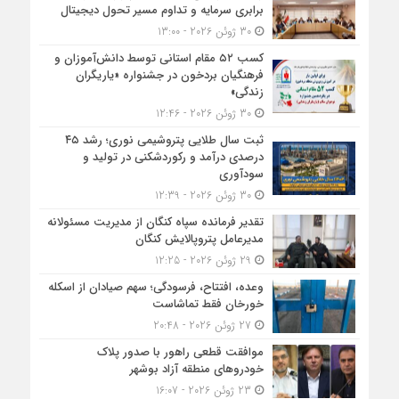
برابری سرمایه و تداوم مسیر تحول دیجیتال
30 ژوئن 2026 - 13:00
کسب ۵۲ مقام استانی توسط دانش‌آموزان و
فرهنگیان بردخون در جشنواره «یاریگران
زندگی»
30 ژوئن 2026 - 12:46
ثبت سال طلایی پتروشیمی نوری؛ رشد ۴۵
درصدی درآمد و رکوردشکنی در تولید و
سودآوری
30 ژوئن 2026 - 12:39
تقدیر فرمانده سپاه کنگان از مدیریت مسئولانه
مدیرعامل پتروپالایش کنگان
29 ژوئن 2026 - 12:25
وعده، افتتاح، فرسودگی؛ سهم صیادان از اسکله
خورخان فقط تماشاست
27 ژوئن 2026 - 20:48
موافقت قطعی راهور با صدور پلاک
خودروهای منطقه آزاد بوشهر
23 ژوئن 2026 - 16:07