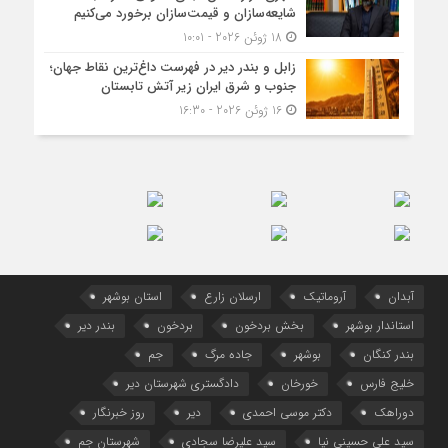
شایعه‌سازان و قیمت‌سازان برخورد می‌کنیم
18 ژوئن 2026 - 10:01
زابل و بندر دیر در فهرست داغ‌ترین نقاط جهان؛
جنوب و شرق ایران زیر آتش تابستان
16 ژوئن 2026 - 16:30
آبدان
آروماتیک
ارسلان زارع
استان بوشهر
استاندار بوشهر
بخش بردخون
بردخون
بندر دیر
بندر کنگان
بوشهر
جاده مرگ
جم
خلیج فارس
خورخان
دادگستری شهرستان دیر
دوراهک
دکتر موسی احمدی
دیر
روز خبرنگار
سید علی حسینی نیا
سید علیرضا سجادی
شهرستان جم