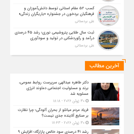
کسب ۵۲ مقام استانی توسط دانش‌آموزان و
فرهنگیان بردخون در جشنواره «یاریگران زندگی»
علی بردستانی
ثبت سال طلایی پتروشیمی نوری؛ رشد ۴۵ درصدی
درآمد و رکوردشکنی در تولید و سودآوری
علی بردستانی
آخرین مطالب
دکتر طاهره عبدالهی سرپرست روابط عمومی،
برند و مسئولیت اجتماعی دماوند انرژی
عسلویه شد
30 ژوئن 2026 - 18:18
فریاد مردم میانلو از بحران آلودگی؛ چرا نظارت
بر صنایع آلاینده جدی نیست؟
30 ژوئن 2026 - 17:43
رشد ۴۱ درصدی سود خالص پازارگاد؛ افزایش ۹