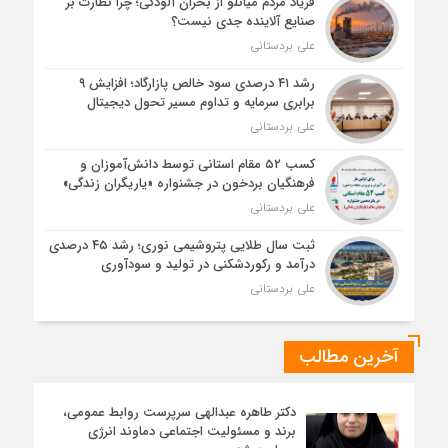
فریاد مردم میانلو از بحران آلودگی؛ چرا نظارت بر
صنایع آلاینده جدی نیست؟
علی بردستانی
رشد ۴۱ درصدی سود خالص پازارگاد؛ افزایش ۹
برابری سرمایه و تداوم مسیر تحول دیجیتال
علی بردستانی
کسب ۵۲ مقام استانی توسط دانش‌آموزان و
فرهنگیان بردخون در جشنواره «یاریگران زندگی»
علی بردستانی
ثبت سال طلایی پتروشیمی نوری؛ رشد ۴۵ درصدی
درآمد و رکوردشکنی در تولید و سودآوری
علی بردستانی
آخرین مطالب
دکتر طاهره عبدالهی سرپرست روابط عمومی،
برند و مسئولیت اجتماعی دماوند انرژی