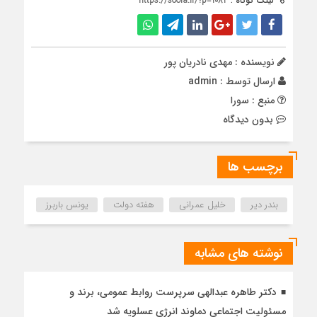
لینک کوتاه :
https://soora.ir/?p=1082
نویسنده : مهدی نادریان پور
ارسال توسط :
admin
منبع : سورا
بدون دیدگاه
برچسب ها
بندر دیر
خلیل عمرانی
هفته دولت
یونس باربرز
نوشته های مشابه
دکتر طاهره عبدالهی سرپرست روابط عمومی، برند و
مسئولیت اجتماعی دماوند انرژی عسلویه شد