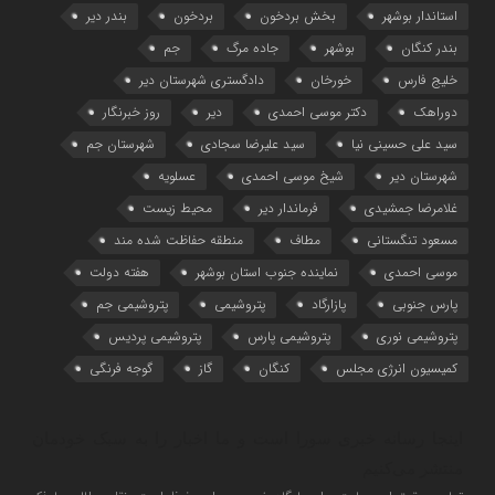
استاندار بوشهر
بخش بردخون
بردخون
بندر دیر
بندر کنگان
بوشهر
جاده مرگ
جم
خلیج فارس
خورخان
دادگستری شهرستان دیر
دوراهک
دکتر موسی احمدی
دیر
روز خبرنگار
سید علی حسینی نیا
سید علیرضا سجادی
شهرستان جم
شهرستان دیر
شیخ موسی احمدی
عسلویه
غلامرضا جمشیدی
فرماندار دیر
محیط زیست
مسعود تنگستانی
مطاف
منطقه حفاظت شده مند
موسی احمدی
نماینده جنوب استان بوشهر
هفته دولت
پارس جنوبی
پازارگاد
پتروشیمی
پتروشیمی جم
پتروشیمی نوری
پتروشیمی پارس
پتروشیمی پردیس
کمیسیون انرژی مجلس
کنگان
گاز
گوجه فرنگی
اینجا رسانه خبری سورا است و ما اخبار را به سبک خودمان
منتشر می‌کنیم