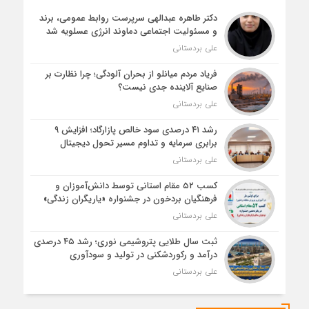
دکتر طاهره عبدالهی سرپرست روابط عمومی، برند
و مسئولیت اجتماعی دماوند انرژی عسلویه شد
علی بردستانی
فریاد مردم میانلو از بحران آلودگی؛ چرا نظارت بر
صنایع آلاینده جدی نیست؟
علی بردستانی
رشد ۴۱ درصدی سود خالص پازارگاد؛ افزایش ۹
برابری سرمایه و تداوم مسیر تحول دیجیتال
علی بردستانی
کسب ۵۲ مقام استانی توسط دانش‌آموزان و
فرهنگیان بردخون در جشنواره «یاریگران زندگی»
علی بردستانی
ثبت سال طلایی پتروشیمی نوری؛ رشد ۴۵ درصدی
درآمد و رکوردشکنی در تولید و سودآوری
علی بردستانی