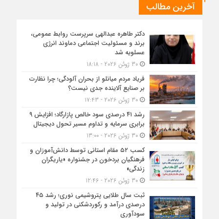
آخرین مطالب
دکتر طاهره عبدالهی سرپرست روابط عمومی،
برند و مسئولیت اجتماعی دماوند انرژی
عسلویه شد
30 ژوئن 2026 - 18:18
فریاد مردم میانلو از بحران آلودگی؛ چرا نظارت
بر صنایع آلاینده جدی نیست؟
30 ژوئن 2026 - 17:43
رشد ۴۱ درصدی سود خالص پازارگاد؛ افزایش ۹
برابری سرمایه و تداوم مسیر تحول دیجیتال
30 ژوئن 2026 - 13:00
کسب ۵۲ مقام استانی توسط دانش‌آموزان و
فرهنگیان بردخون در جشنواره «یاریگران
زندگی»
30 ژوئن 2026 - 12:46
ثبت سال طلایی پتروشیمی نوری؛ رشد ۴۵
درصدی درآمد و رکوردشکنی در تولید و
سودآوری