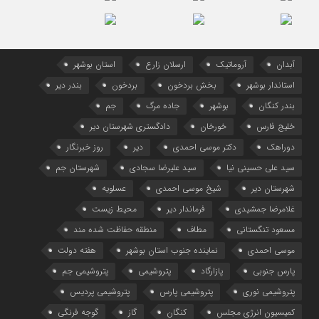
آبدان
آروماتیک
ارسلان زارع
استان بوشهر
استاندار بوشهر
بخش بردخون
بردخون
بندر دیر
بندر کنگان
بوشهر
جاده مرگ
جم
خلیج فارس
خورخان
دادگستری شهرستان دیر
دوراهک
دکتر موسی احمدی
دیر
روز خبرنگار
سید علی حسینی نیا
سید علیرضا سجادی
شهرستان جم
شهرستان دیر
شیخ موسی احمدی
عسلویه
غلامرضا جمشیدی
فرماندار دیر
محیط زیست
مسعود تنگستانی
مطاف
منطقه حفاظت شده مند
موسی احمدی
نماینده جنوب استان بوشهر
هفته دولت
پارس جنوبی
پازارگاد
پتروشیمی
پتروشیمی جم
پتروشیمی نوری
پتروشیمی پارس
پتروشیمی پردیس
کمیسیون انرژی مجلس
کنگان
گاز
گوجه فرنگی