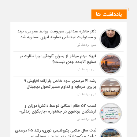
یادداشت ها
دکتر طاهره عبدالهی سرپرست روابط عمومی، برند
و مسئولیت اجتماعی دماوند انرژی عسلویه شد
علی بردستانی
فریاد مردم میانلو از بحران آلودگی؛ چرا نظارت بر
صنایع آلاینده جدی نیست؟
علی بردستانی
رشد ۴۱ درصدی سود خالص پازارگاد؛ افزایش ۹
برابری سرمایه و تداوم مسیر تحول دیجیتال
علی بردستانی
کسب ۵۲ مقام استانی توسط دانش‌آموزان و
فرهنگیان بردخون در جشنواره «یاریگران زندگی»
علی بردستانی
ثبت سال طلایی پتروشیمی نوری؛ رشد ۴۵ درصدی
درآمد و رکوردشکنی در تولید و سودآوری