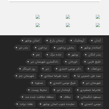
آبدان
آروماتیک
ارسلان زارع
استان بوشهر
استاندار بوشهر
بخش بردخون
بردخون
بندر دیر
بندر کنگان
بوشهر
جاده مرگ
جم
خلیج فارس
خورخان
دادگستری شهرستان دیر
دوراهک
دکتر موسی احمدی
دیر
روز خبرنگار
سید علی حسینی نیا
سید علیرضا سجادی
شهرستان جم
شهرستان دیر
شیخ موسی احمدی
عسلویه
غلامرضا جمشیدی
فرماندار دیر
محیط زیست
مسعود تنگستانی
مطاف
منطقه حفاظت شده مند
موسی احمدی
نماینده جنوب استان بوشهر
هفته دولت