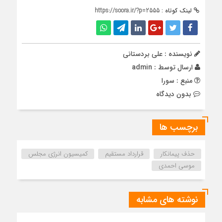
لینک کوتاه :
https://soora.ir/?p=2555
نویسنده : علی بردستانی
ارسال توسط :
admin
منبع : سورا
بدون دیدگاه
برچسب ها
حذف پیمانکار
قرارداد مستقیم
کمیسیون انرژی مجلس
موسی احمدی
نوشته های مشابه