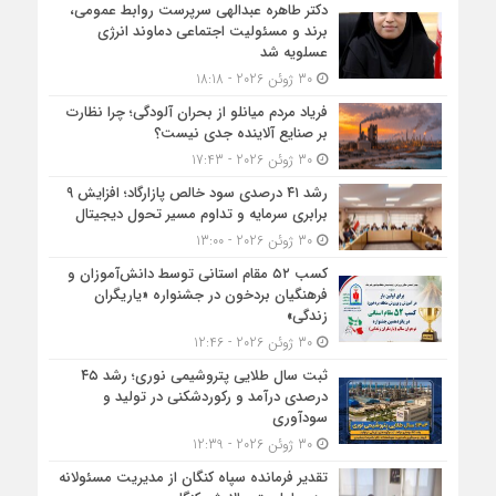
دکتر طاهره عبدالهی سرپرست روابط عمومی،
برند و مسئولیت اجتماعی دماوند انرژی
عسلویه شد
30 ژوئن 2026 - 18:18
فریاد مردم میانلو از بحران آلودگی؛ چرا نظارت
بر صنایع آلاینده جدی نیست؟
30 ژوئن 2026 - 17:43
رشد ۴۱ درصدی سود خالص پازارگاد؛ افزایش ۹
برابری سرمایه و تداوم مسیر تحول دیجیتال
30 ژوئن 2026 - 13:00
کسب ۵۲ مقام استانی توسط دانش‌آموزان و
فرهنگیان بردخون در جشنواره «یاریگران
زندگی»
30 ژوئن 2026 - 12:46
ثبت سال طلایی پتروشیمی نوری؛ رشد ۴۵
درصدی درآمد و رکوردشکنی در تولید و
سودآوری
30 ژوئن 2026 - 12:39
تقدیر فرمانده سپاه کنگان از مدیریت مسئولانه