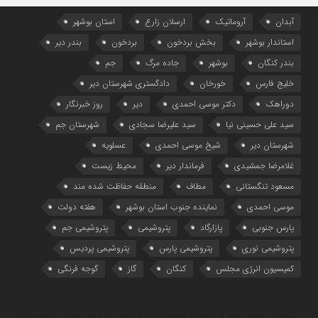
آبدان
آروماتیک
ارسلان زارع
استان بوشهر
استاندار بوشهر
بخش بردخون
بردخون
بندر دیر
بندر کنگان
بوشهر
جاده مرگ
جم
خلیج فارس
خورخان
دادگستری شهرستان دیر
دوراهک
دکتر موسی احمدی
دیر
روز خبرنگار
سید علی حسینی نیا
سید علیرضا سجادی
شهرستان جم
شهرستان دیر
شیخ موسی احمدی
عسلویه
غلامرضا جمشیدی
فرماندار دیر
محیط زیست
مسعود تنگستانی
مطاف
منطقه حفاظت شده مند
موسی احمدی
نماینده جنوب استان بوشهر
هفته دولت
پارس جنوبی
پازارگاد
پتروشیمی
پتروشیمی جم
پتروشیمی نوری
پتروشیمی پارس
پتروشیمی پردیس
کمیسیون انرژی مجلس
کنگان
گاز
گوجه فرنگی
اینجا رسانه خبری سورا است و ما اخبار را به سبک خودمان