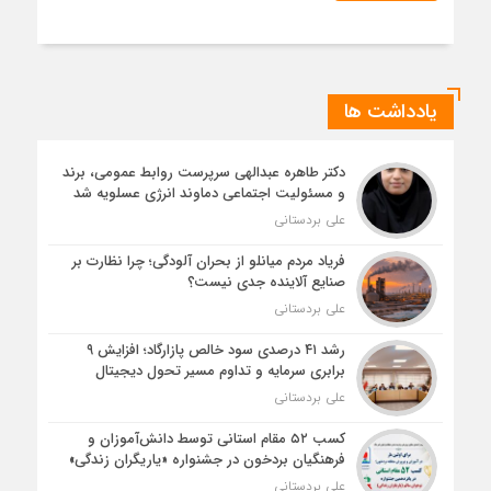
یادداشت ها
دکتر طاهره عبدالهی سرپرست روابط عمومی، برند
و مسئولیت اجتماعی دماوند انرژی عسلویه شد
علی بردستانی
فریاد مردم میانلو از بحران آلودگی؛ چرا نظارت بر
صنایع آلاینده جدی نیست؟
علی بردستانی
رشد ۴۱ درصدی سود خالص پازارگاد؛ افزایش ۹
برابری سرمایه و تداوم مسیر تحول دیجیتال
علی بردستانی
کسب ۵۲ مقام استانی توسط دانش‌آموزان و
فرهنگیان بردخون در جشنواره «یاریگران زندگی»
علی بردستانی