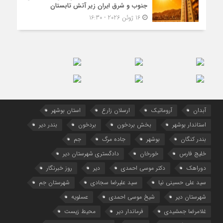
جنوب و شرق ایران زیر آتش تابستان
16 ژوئن 2026 - 16:30
آبدان
آروماتیک
ارسلان زارع
استان بوشهر
استاندار بوشهر
بخش بردخون
بردخون
بندر دیر
بندر کنگان
بوشهر
جاده مرگ
جم
خلیج فارس
خورخان
دادگستری شهرستان دیر
دوراهک
دکتر موسی احمدی
دیر
روز خبرنگار
سید علی حسینی نیا
سید علیرضا سجادی
شهرستان جم
شهرستان دیر
شیخ موسی احمدی
عسلویه
غلامرضا جمشیدی
فرماندار دیر
محیط زیست