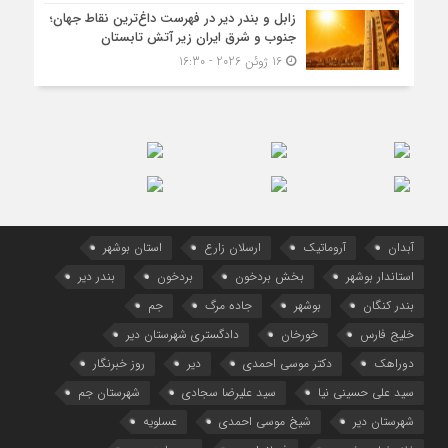
زابل و بندر دیر در فهرست داغ‌ترین نقاط جهان؛
جنوب و شرق ایران زیر آتش تابستان
16 ژوئن 2026 - 16:30
آبدان
آروماتیک
ارسلان زارع
استان بوشهر
استاندار بوشهر
بخش بردخون
بردخون
بندر دیر
بندر کنگان
بوشهر
جاده مرگ
جم
خلیج فارس
خورخان
دادگستری شهرستان دیر
دوراهک
دکتر موسی احمدی
دیر
روز خبرنگار
سید علی حسینی نیا
سید علیرضا سجادی
شهرستان جم
شهرستان دیر
شیخ موسی احمدی
عسلویه