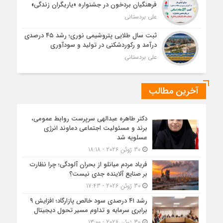
فرهنگیان بردخون در جشنواره «یاریگران زندگی»
علی بردستانی
ثبت سال طلایی پتروشیمی نوری؛ رشد ۴۵ درصدی
درآمد و رکوردشکنی در تولید و سودآوری
علی بردستانی
آخرین مطالب
دکتر طاهره عبدالهی سرپرست روابط عمومی،
برند و مسئولیت اجتماعی دماوند انرژی
عسلویه شد
30 ژوئن 2026 - 18:18
فریاد مردم میانلو از بحران آلودگی؛ چرا نظارت
بر صنایع آلاینده جدی نیست؟
30 ژوئن 2026 - 17:43
رشد ۴۱ درصدی سود خالص پازارگاد؛ افزایش ۹
برابری سرمایه و تداوم مسیر تحول دیجیتال
30 ژوئن 2026 - 13:00