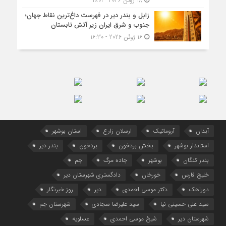
18 ژوئن 2026 - 10:01
زابل و بندر دیر در فهرست داغ‌ترین نقاط جهان؛
جنوب و شرق ایران زیر آتش تابستان
16 ژوئن 2026 - 16:30
آبدان
آروماتیک
ارسلان زارع
استان بوشهر
استاندار بوشهر
بخش بردخون
بردخون
بندر دیر
بندر کنگان
بوشهر
جاده مرگ
جم
خلیج فارس
خورخان
دادگستری شهرستان دیر
دوراهک
دکتر موسی احمدی
دیر
روز خبرنگار
سید علی حسینی نیا
سید علیرضا سجادی
شهرستان جم
شهرستان دیر
شیخ موسی احمدی
عسلویه