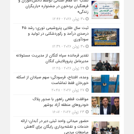
کسب ۵۲ مقام استانی توسط دانش‌آموزان و
فرهنگیان بردخون در جشنواره «یاریگران
زندگی»
30 ژوئن 2026 - 12:46
ثبت سال طلایی پتروشیمی نوری؛ رشد ۴۵
درصدی درآمد و رکوردشکنی در تولید و
سودآوری
30 ژوئن 2026 - 12:39
تقدیر فرمانده سپاه کنگان از مدیریت مسئولانه
مدیرعامل پتروپالایش کنگان
29 ژوئن 2026 - 12:25
وعده، افتتاح، فرسودگی؛ سهم صیادان از اسکله
خورخان فقط تماشاست
27 ژوئن 2026 - 20:48
موافقت قطعی راهور با صدور پلاک
خودروهای منطقه آزاد بوشهر
23 ژوئن 2026 - 16:07
حضور میدانی واحد ثبتی دیر در آبدان؛ ارائه
خدمات و نقشه‌برداری رایگان برای کاهش
مراجعات مردمی