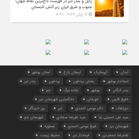
زابل و بندر دیر در فهرست داغ‌ترین نقاط جهان؛
جنوب و شرق ایران زیر آتش تابستان
16 ژوئن 2026 - 16:30
آبدان
آروماتیک
ارسلان زارع
استان بوشهر
استاندار بوشهر
بخش بردخون
بردخون
بندر دیر
بندر کنگان
بوشهر
جاده مرگ
جم
خلیج فارس
خورخان
دادگستری شهرستان دیر
دوراهک
دکتر موسی احمدی
دیر
روز خبرنگار
سید علی حسینی نیا
سید علیرضا سجادی
شهرستان جم
شهرستان دیر
شیخ موسی احمدی
عسلویه
غلامرضا جمشیدی
فرماندار دیر
محیط زیست