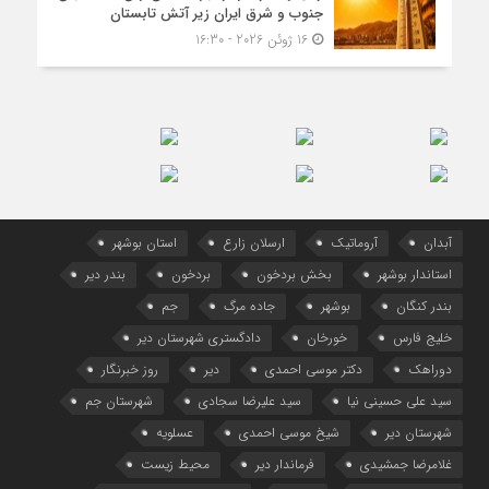
جنوب و شرق ایران زیر آتش تابستان
16 ژوئن 2026 - 16:30
آبدان
آروماتیک
ارسلان زارع
استان بوشهر
استاندار بوشهر
بخش بردخون
بردخون
بندر دیر
بندر کنگان
بوشهر
جاده مرگ
جم
خلیج فارس
خورخان
دادگستری شهرستان دیر
دوراهک
دکتر موسی احمدی
دیر
روز خبرنگار
سید علی حسینی نیا
سید علیرضا سجادی
شهرستان جم
شهرستان دیر
شیخ موسی احمدی
عسلویه
غلامرضا جمشیدی
فرماندار دیر
محیط زیست