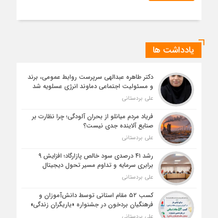
یادداشت ها
دکتر طاهره عبدالهی سرپرست روابط عمومی، برند
و مسئولیت اجتماعی دماوند انرژی عسلویه شد
علی بردستانی
فریاد مردم میانلو از بحران آلودگی؛ چرا نظارت بر
صنایع آلاینده جدی نیست؟
علی بردستانی
رشد ۴۱ درصدی سود خالص پازارگاد؛ افزایش ۹
برابری سرمایه و تداوم مسیر تحول دیجیتال
علی بردستانی
کسب ۵۲ مقام استانی توسط دانش‌آموزان و
فرهنگیان بردخون در جشنواره «یاریگران زندگی»
علی بردستانی