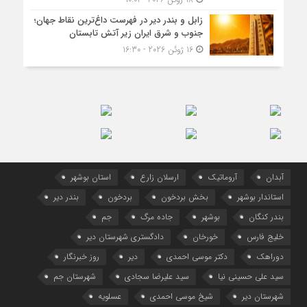
زابل و بندر دیر در فهرست داغ‌ترین نقاط جهان؛
جنوب و شرق ایران زیر آتش تابستان
16 ژوئن 2026 - 16:30
آبدان
آروماتیک
ارسلان زارع
استان بوشهر
استاندار بوشهر
بخش بردخون
بردخون
بندر دیر
بندر کنگان
بوشهر
جاده مرگ
جم
خلیج فارس
خورخان
دادگستری شهرستان دیر
دوراهک
دکتر موسی احمدی
دیر
روز خبرنگار
سید علی حسینی نیا
سید علیرضا سجادی
شهرستان جم
شهرستان دیر
شیخ موسی احمدی
عسلویه