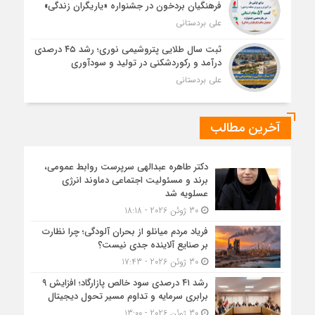
فرهنگیان بردخون در جشنواره «یاریگران زندگی»
علی بردستانی
ثبت سال طلایی پتروشیمی نوری؛ رشد ۴۵ درصدی
درآمد و رکوردشکنی در تولید و سودآوری
علی بردستانی
آخرین مطالب
دکتر طاهره عبدالهی سرپرست روابط عمومی،
برند و مسئولیت اجتماعی دماوند انرژی
عسلویه شد
30 ژوئن 2026 - 18:18
فریاد مردم میانلو از بحران آلودگی؛ چرا نظارت
بر صنایع آلاینده جدی نیست؟
30 ژوئن 2026 - 17:43
رشد ۴۱ درصدی سود خالص پازارگاد؛ افزایش ۹
برابری سرمایه و تداوم مسیر تحول دیجیتال
30 ژوئن 2026 - 13:00