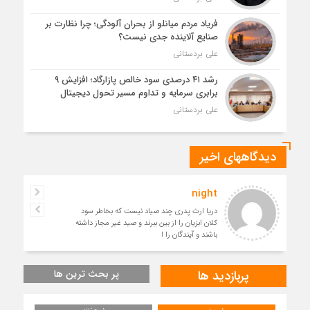
فریاد مردم میانلو از بحران آلودگی؛ چرا نظارت بر
صنایع آلاینده جدی نیست؟
علی بردستانی
رشد ۴۱ درصدی سود خالص پازارگاد؛ افزایش ۹
برابری سرمایه و تداوم مسیر تحول دیجیتال
علی بردستانی
دیدگاههای اخیر
night
دریا ارث پدری چند صیاد نیست که بخاطر سود
کلان ابزیان را از بین ببرند و صید غیر مجاز داشته
باشند و آیندگان را ا
پربازدید ها
پر بحث ترین ها