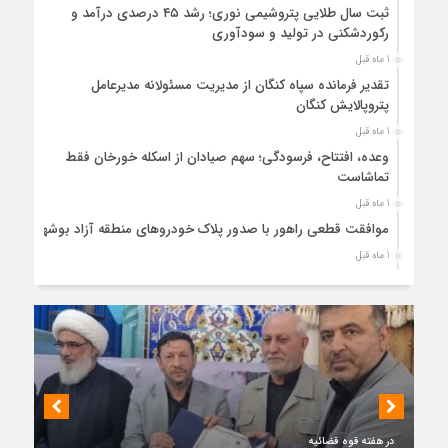
ثبت سال طلایی پتروشیمی نوری؛ رشد ۴۵ درصدی درآمد و
رکوردشکنی در تولید و سودآوری
1 ماه قبل
تقدیر فرمانده سپاه کنگان از مدیریت مسئولانه مدیرعامل
پتروپالایش کنگان
1 ماه قبل
وعده، افتتاح، فرسودگی؛ سهم صیادان از اسکله خورخان فقط
تماشاست
1 ماه قبل
موافقت قطعی راهور با صدور پلاک خودروهای منطقه آزاد بوشهر
1 ماه قبل
حضور میدانی واحد ثبتی دیر در آبدان؛ ارائه خدمات و نقشه‌برداری
رایگان برای کاهش مراجعات مردمی
1 ماه قبل
دبیر ستاد بزرگداشت هفته دولت در استان بوشهر منصوب شد
1 ماه قبل
کمربندی دیر؛ مسیر نجاتی که در بن‌بست ترک‌فعل‌ها مانده است
1 ماه قبل
در هفته قوه قضائیه