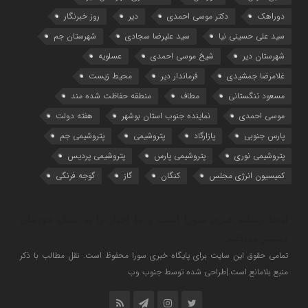
دوراهک
دکتر موسی احمدی
دیر
روز خبرنگار
سید علی حسینی نیا
سید علیرضا سجادی
شهرستان جم
شهرستان دیر
شیخ موسی احمدی
عسلویه
غلامرضا جمشیدی
فرماندار دیر
محیط زیست
مسعود تنگستانی
مطاف
منطقه حفاظت شده مند
موسی احمدی
نماینده جنوب استان بوشهر
هفته دولت
پارس جنوبی
پازارگاد
پتروشیمی
پتروشیمی جم
پتروشیمی نوری
پتروشیمی پارس
پتروشیمی پردیس
کمیسیون انرژی مجلس
کنگان
گاز
گوجه فرنگی
اینجا رسانه خبری سورا است و ما اخبار را به سبک خودمان
منتشر می‌کنیم
تمامی حقوق این سایت برای پایگاه خبری سورا محفوظ است. نقل مطالب با ذکر
منبع بلامانع است.|طراحی شده توسط جنوب وب