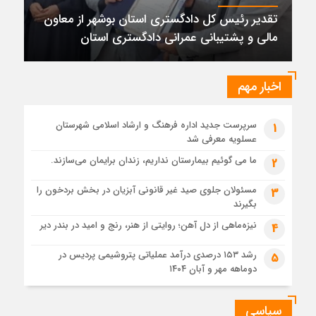
پتروشیمی نوری بر سکوی طلای BRICS 2026 ایستاد
تقدیر رئیس کل دادگستری استان بوشهر از معاون
1 ماه قبل
مالی و پشتیبانی عمرانی دادگستری استان
تقدیر رئیس کل دادگستری استان بوشهر از معاون مالی و
پشتیبانی عمرانی دادگستری استان
1 ماه قبل
اخبار مهم
دادستان بوشهر: تسری منطقه آزاد به بافت شهری مرکز استان
مبنای قانونی ندارد؛ با شایعه‌سازان و قیمت‌سازان برخورد می‌کنیم
سرپرست جدید اداره فرهنگ و ارشاد اسلامی شهرستان
1
1 ماه قبل
عسلویه معرفی شد
زابل و بندر دیر در فهرست داغ‌ترین نقاط جهان؛ جنوب و شرق ایران
زیر آتش تابستان
ما می گوئیم بیمارستان نداریم، زندان برایمان می‌سازند.
2
مسئولان جلوی صید غیر قانونی آبزیان در بخش بردخون را
3
بگیرند
نیزه‌ماهی از دل آهن؛ روایتی از هنر، رنج و امید در بندر دیر
4
رشد ۱۵۳ درصدی درآمد عملیاتی پتروشیمی پردیس در
5
دوماهه مهر و آبان ۱۴۰۴
سیاسی