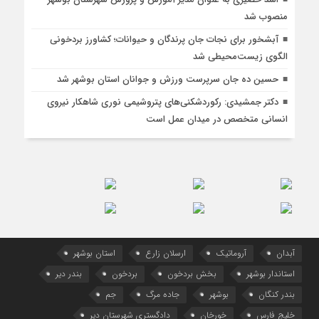
منصوب شد
آبشخور برای نجات جان پرندگان و حیوانات؛ کشاورز بردخونی
الگوی زیست‌محیطی شد
حسین ده جان سرپرست ورزش و جوانان استان بوشهر شد
دکتر جمشیدی: رکوردشکنی‌های پتروشیمی نوری شاهکار نیروی
انسانی متخصص در میدان عمل است
آبدان
آروماتیک
ارسلان زارع
استان بوشهر
استاندار بوشهر
بخش بردخون
بردخون
بندر دیر
بندر کنگان
بوشهر
جاده مرگ
جم
خلیج فارس
خورخان
دادگستری شهرستان دیر