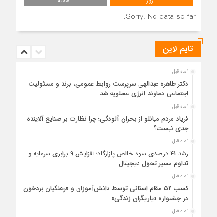
1 روز
1 هفته
Sorry. No data so far.
تایم لاین
1 ماه قبل
دکتر طاهره عبدالهی سرپرست روابط عمومی، برند و مسئولیت
اجتماعی دماوند انرژی عسلویه شد
1 ماه قبل
فریاد مردم میانلو از بحران آلودگی؛ چرا نظارت بر صنایع آلاینده
جدی نیست؟
1 ماه قبل
رشد ۴۱ درصدی سود خالص پازارگاد؛ افزایش ۹ برابری سرمایه و
تداوم مسیر تحول دیجیتال
1 ماه قبل
کسب ۵۲ مقام استانی توسط دانش‌آموزان و فرهنگیان بردخون
در جشنواره «یاریگران زندگی»
1 ماه قبل