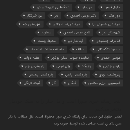
خلیج فارس
خورخان
دادگستری شهرستان دیر
دوراهک
دکتر موسی احمدی
دیر
روز خبرنگار
سید علی حسینی نیا
سید علیرضا سجادی
شهرستان جم
شهرستان دیر
شیخ موسی احمدی
عسلویه
غلامرضا جمشیدی
فرماندار دیر
محیط زیست
مسعود تنگستانی
مطاف
منطقه حفاظت شده مند
موسی احمدی
نماینده جنوب استان بوشهر
هفته دولت
پارس جنوبی
پازارگاد
پتروشیمی
پتروشیمی جم
پتروشیمی نوری
پتروشیمی پارس
پتروشیمی پردیس
کمیسیون انرژی مجلس
کنگان
گاز
گوجه فرنگی
اینجا رسانه خبری سورا است و ما اخبار را به سبک خودمان
منتشر می‌کنیم
تمامی حقوق این سایت برای پایگاه خبری سورا محفوظ است. نقل مطالب با ذکر
منبع بلامانع است.|طراحی شده توسط جنوب وب