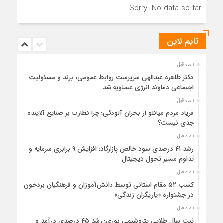
Sorry. No data so far.
تایم لاین
1 ماه قبل
دکتر طاهره عبدالهی سرپرست روابط عمومی، برند و مسئولیت
اجتماعی دماوند انرژی عسلویه شد
1 ماه قبل
فریاد مردم میانلو از بحران آلودگی؛ چرا نظارت بر صنایع آلاینده
جدی نیست؟
1 ماه قبل
رشد ۴۱ درصدی سود خالص پازارگاد؛ افزایش ۹ برابری سرمایه و
تداوم مسیر تحول دیجیتال
1 ماه قبل
کسب ۵۲ مقام استانی توسط دانش‌آموزان و فرهنگیان بردخون
در جشنواره «یاریگران زندگی»
1 ماه قبل
ثبت سال طلایی پتروشیمی نوری؛ رشد ۴۵ درصدی درآمد و