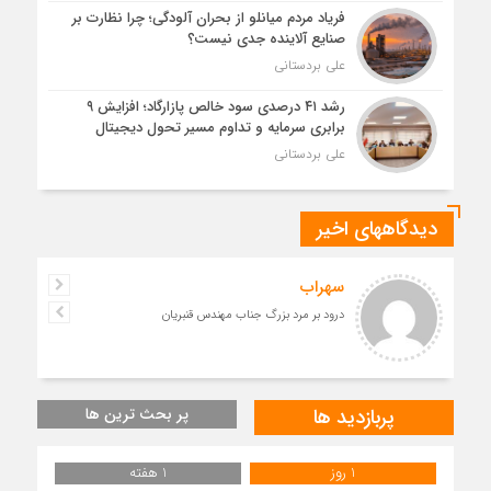
فریاد مردم میانلو از بحران آلودگی؛ چرا نظارت بر
صنایع آلاینده جدی نیست؟
علی بردستانی
رشد ۴۱ درصدی سود خالص پازارگاد؛ افزایش ۹
برابری سرمایه و تداوم مسیر تحول دیجیتال
علی بردستانی
دیدگاههای اخیر
سهراب
درود بر مرد بزرگ جناب مهندس قنبریان
پربازدید ها
پر بحث ترین ها
1 روز
1 هفته