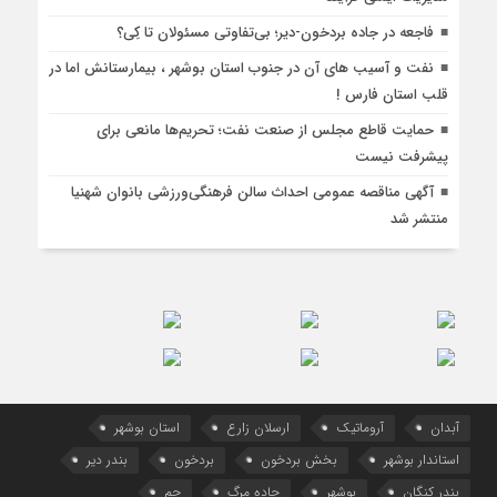
فاجعه در جاده بردخون-دیر؛ بی‌تفاوتی مسئولان تا کِی؟
نفت و آسیب های آن در جنوب استان بوشهر ، بیمارستانش اما در
قلب استان فارس !
حمایت قاطع مجلس از صنعت نفت؛ تحریم‌ها مانعی برای
پیشرفت نیست
آگهی مناقصه عمومی احداث سالن فرهنگی‌ورزشی بانوان شهنیا
منتشر شد
آبدان
آروماتیک
ارسلان زارع
استان بوشهر
استاندار بوشهر
بخش بردخون
بردخون
بندر دیر
بندر کنگان
بوشهر
جاده مرگ
جم