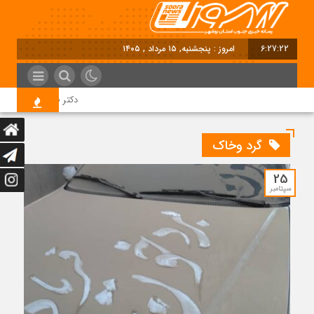
6:27:22
امروز : پنجشنبه, ۱۵ مرداد , ۱۴۰۵
دکتر طاهره عبدالهی سرپ
گرد وخاک
25
سپتامبر