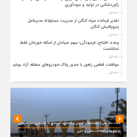
رکوردشکنی در تولید و سودآوری
1 ماه قبل
تقدیر فرمانده سپاه کنگان از مدیریت مسئولانه مدیرعامل
پتروپالایش کنگان
1 ماه قبل
وعده، افتتاح، فرسودگی؛ سهم صیادان از اسکله خورخان فقط
تماشاست
1 ماه قبل
موافقت قطعی راهور با صدور پلاک خودروهای منطقه آزاد بوشهر
1 ماه قبل
حضور میدانی واحد ثبتی دیر در آبدان؛ ارائه خدمات و نقشه‌برداری
رایگان برای کاهش مراجعات مردمی
1 ماه قبل
دبیر ستاد بزرگداشت هفته دولت در استان بوشهر منصوب شد
1 ماه قبل
کمربندی دیر؛ مسیر نجاتی که در بن‌بست ترک‌فعل‌ها مانده است
هفت ماه پس از هشدارهای امنیتی و قضایی؛ کمربندی ۵ کیلومتری دیر همچنان
1 ماه قبل
در پیچ‌وخم اختلافات ملکی و اداری
پتروشیمی نوری بر سکوی طلای BRICS 2026 ایستاد