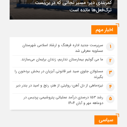
کمربندی دیر؛ مسیر نجاتی که در بن‌بست
1 ماه قبل
ترک‌فعل‌ها مانده است
تقدیر رئیس کل دادگستری استان بوشهر از معاون مالی و
پشتیبانی عمرانی دادگستری استان
1 ماه قبل
اخبار مهم
دادستان بوشهر: تسری منطقه آزاد به بافت شهری مرکز استان
مبنای قانونی ندارد؛ با شایعه‌سازان و قیمت‌سازان برخورد می‌کنیم
سرپرست جدید اداره فرهنگ و ارشاد اسلامی شهرستان
1
1 ماه قبل
عسلویه معرفی شد
زابل و بندر دیر در فهرست داغ‌ترین نقاط جهان؛ جنوب و شرق ایران
زیر آتش تابستان
ما می گوئیم بیمارستان نداریم، زندان برایمان می‌سازند.
2
مسئولان جلوی صید غیر قانونی آبزیان در بخش بردخون را
3
بگیرند
نیزه‌ماهی از دل آهن؛ روایتی از هنر، رنج و امید در بندر دیر
4
رشد ۱۵۳ درصدی درآمد عملیاتی پتروشیمی پردیس در
5
دوماهه مهر و آبان ۱۴۰۴
سیاسی