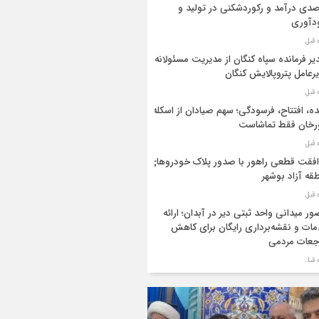
دی درآمد و رکوردشکنی در تولید و
دآوری
یر فرمانده سپاه کنگان از مدیریت مسئولانه
رعامل پتروپالایش کنگان
ه، افتتاح، فرسودگی؛ سهم صیادان از اسکله
رخان فقط تماشاست
فقت قطعی راهور با صدور پلاک خودروهای
قه آزاد بوشهر
ر میدانی واحد ثبتی دیر در آبدان؛ ارائه
ات و نقشه‌برداری رایگان برای کاهش
جعات مردمی
ر ستاد بزرگداشت هفته دولت در استان
شهر منصوب شد