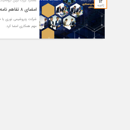
12
عملکرد بزرگ ترین آروماتیک 
ژانویه
امضای ۸ تفاهم نامه ی همکاری با شرکت های دانش بنیان
مهم همکاری امضا کرد.
اص
درو
برد
شاد
زحم
بزر