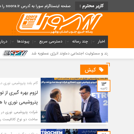
کاربر محترم :
صفحه اینستاگرام سورا به آدرس soora.ir را دنبال کنید
اخبار
چند رسانه
دسترسی سریع
پیوندها
دربار
رند و مسئولیت اجتماعی دماوند انرژی عسلویه شد
فریاد مردم میان
کیش
13
گام بلند پتروشیمی نوری د
ژانویه
لزوم بهره گیری از 
پتروشیمی نوری با 
شرکت پتروشیمی نوری در ر
ساخت دو نوع کاتالیست را 