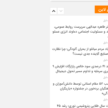
 لاین
ر طاهره عبدالهی سرپرست روابط عمومی،
د و مسئولیت اجتماعی دماوند انرژی عسلویه
اد مردم میانلو از بحران آلودگی؛ چرا نظارت
صنایع آلاینده جدی نیست؟
رشد ۴۱ درصدی سود خالص پازارگاد؛ افزایش ۹
بری سرمایه و تداوم مسیر تحول دیجیتال
کسب ۵۲ مقام استانی توسط دانش‌آموزان و
نگیان بردخون در جشنواره «یاریگران
گی»
ثبت سال طلایی پتروشیمی نوری؛ رشد ۴۵