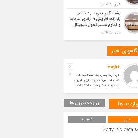
علی بردستانی
رشد ۴۱ درصدی سود خالص
پازارگاد؛ افزایش ۹ برابری سرمایه
و تداوم مسیر تحول دیجیتال
علی بردستانی
اههای اخیر
night
حسین
دریا ارث پدری چند صیاد نیست
بسیار زیبا
که بخاطر سود کلان ابزیان را از بین
ببرند و صید غیر مجاز داشته باشند
و آیندگان را ا
بازدید ها
پر بحث ترین ها
1 روز
1 هفته
Sorry. No data so