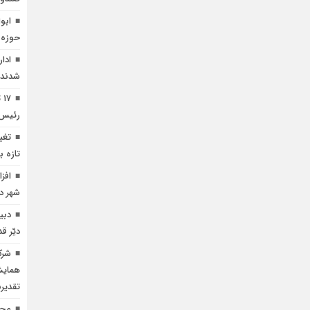
ابو
حوزه 
ادا
شدند 
۷
رئیس‌ع
تغی
تازه 
افز
شهر دیر؛ 
دبی
دیّر ق
شرک
همایش
تقدیرن
مجم