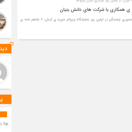
ایران در اولین روز برگزاری ایران پتروکم
شرکت پتروشیمی نوری با حضوری چشمگیر در اولین روز نمایشگاه پتروکم جزیره ی کیش، ۸ تفاهم نامه ی
دیدگ
عر عاشوری
ا-ع
د و خدا قوت بر مهندس
درود بر خانم میرزایی که صدای
ستانی عزیز.عرض تبریک و
رسای مردم شهرستان دیر
باش برای به ثمر نشستن
هستند.درود و خسته نباشید بر
ات شبانه روزی شما دوست
مهندس بردستانی که رسانه مردمی
گوار د
س
پر
 far.