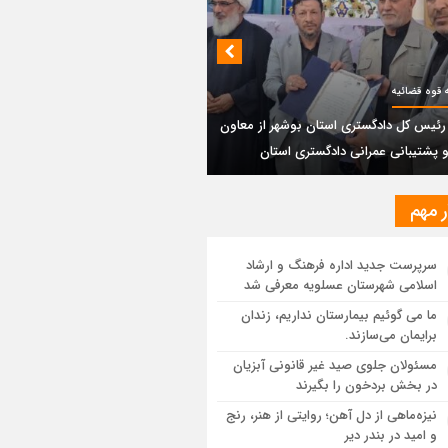
بندی دیر؛ مسیر نجاتی که در بن‌بست
‌فعل‌ها مانده است
پتروشیمی نوری بر سکوی طلای BRICS 2026
 قوه قضائیه
تاد
 رئیس کل دادگستری استان بوشهر از معاون
و پشتیبانی عمرانی دادگستری استان
یر رئیس کل دادگستری استان بوشهر از
ون مالی و پشتیبانی عمرانی دادگستری
ان
ر مهم
ستان بوشهر: تسری منطقه آزاد به بافت
سرپرست جدید اداره فرهنگ و ارشاد
ی مرکز استان مبنای قانونی ندارد؛ با
اسلامی شهرستان عسلویه معرفی شد
عه‌سازان و قیمت‌سازان برخورد می‌کنیم
ما می گوئیم بیمارستان نداریم، زندان
برایمان می‌سازند.
ل و بندر دیر در فهرست داغ‌ترین نقاط جهان؛
ب و شرق ایران زیر آتش تابستان
مسئولان جلوی صید غیر قانونی آبزیان
در بخش بردخون را بگیرند
نیزه‌ماهی از دل آهن؛ روایتی از هنر، رنج
و امید در بندر دیر