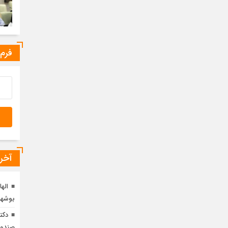
فرم
آخری
الها
بوشهر
دکت
صندوق