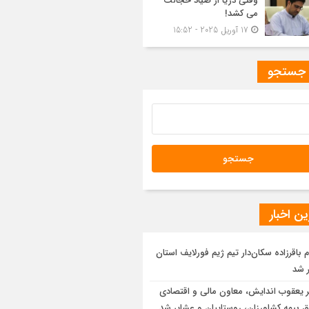
وقتی دریا از صیاد خجالت
می کشد!
17 آوریل 2025 - 15:52
 جستجو
ن اخبار
م باقرزاده سکان‌دار تیم ژیم فورلایف استان
 شد
ر یعقوب اندایش، معاون مالی و اقتصادی
 بیمه کشاورزان، روستاییان و عشایر شد