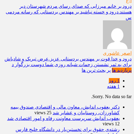
ا-ع
درود بر خانم میرزایی که صدای رسای مردم شهرستان دیر
هستند.درود و خسته نباشید بر مهندس بردستانی که رسانه مردمی
س
اصعر عاشوری
درود و خدا قوت بر مهندس بردستانی عزیز.عرض تبریک و شادباش
برای به ثمر نشستن زحمات شبانه روزی شما دوست بزرگوار د
پربازدید ها
پر بحث ترین ها
1 روز
1 هفته
Sorry. No data so far.
دکتر یعقوب اندایش، معاون مالی و اقتصادی صندوق بیمه
کشاورزان، روستاییان و عشایر شد
25 views
یعقوب اندایش سرپرست معاونت رفاه و امور اقتصادی شد
12 views
رشته‌ی حقوق برای نخستین‌بار در دانشگاه خلیج فارس