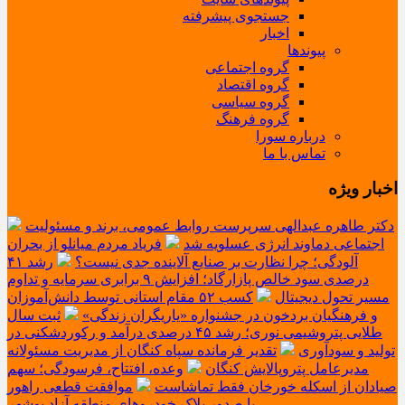
جستجوی پیشرفته
اخبار
پیوندها
گروه اجتماعی
گروه اقتصاد
گروه سیاسی
گروه فرهنگ
درباره سورا
تماس با ما
اخبار ویژه
دکتر طاهره عبدالهی سرپرست روابط عمومی، برند و مسئولیت
اجتماعی دماوند انرژی عسلویه شد
فریاد مردم میانلو از بحران
آلودگی؛ چرا نظارت بر صنایع آلاینده جدی نیست؟
رشد ۴۱
درصدی سود خالص پازارگاد؛ افزایش ۹ برابری سرمایه و تداوم
مسیر تحول دیجیتال
کسب ۵۲ مقام استانی توسط دانش‌آموزان
و فرهنگیان بردخون در جشنواره «یاریگران زندگی»
ثبت سال
طلایی پتروشیمی نوری؛ رشد ۴۵ درصدی درآمد و رکوردشکنی در
تولید و سودآوری
تقدیر فرمانده سپاه کنگان از مدیریت مسئولانه
مدیرعامل پتروپالایش کنگان
وعده، افتتاح، فرسودگی؛ سهم
صیادان از اسکله خورخان فقط تماشاست
موافقت قطعی راهور
با صدور پلاک خودروهای منطقه آزاد بوشهر