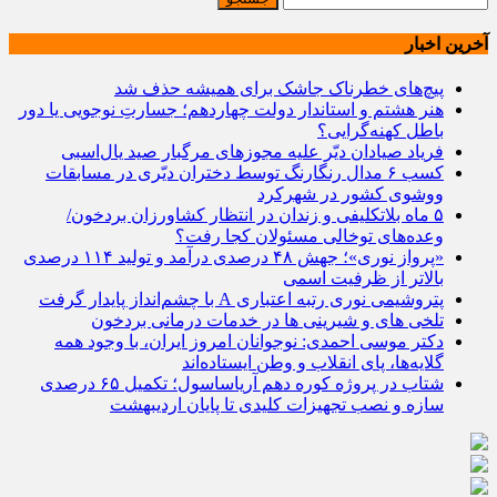
آخرین اخبار
پیچ‌های خطرناک جاشک برای همیشه حذف شد
هنر هشتم و استاندار دولت چهاردهم؛ جسارتِ نوجویی یا دور
باطل کهنه‌گرایی؟
فریاد صیادان دیّر علیه مجوزهای مرگبار صید یال‌اسبی
کسب ۶ مدال رنگارنگ توسط دختران دیّری در مسابقات
ووشوی کشور در شهرکرد
۵ ماه بلاتکلیفی و زندان در انتظار کشاورزان بردخون/
وعده‌های توخالی مسئولان کجا رفت؟
«پرواز نوری»؛ جهش ۴۸ درصدی درآمد و تولید ۱۱۴ درصدی
بالاتر از ظرفیت اسمی
پتروشیمی نوری رتبه اعتباری A با چشم‌انداز پایدار گرفت
تلخی های و شیرینی ها در خدمات درمانی بردخون
دکتر موسی احمدی: نوجوانان امروز ایران، با وجود همه
گلایه‌ها، پای انقلاب و وطن ایستاده‌اند
شتاب در پروژه کوره دهم آریاساسول؛ تکمیل ۶۵ درصدی
سازه و نصب تجهیزات کلیدی تا پایان اردیبهشت