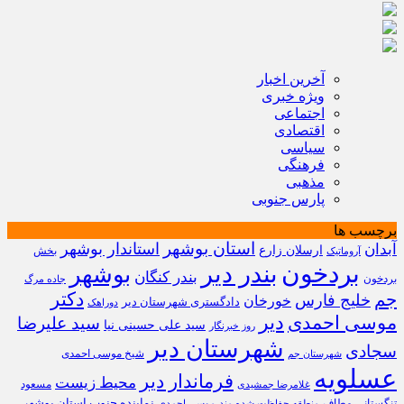
آخرین اخبار
ویژه خبری
اجتماعی
اقتصادی
سیاسی
فرهنگی
مذهبی
پارس جنوبی
برچسب ها
استان بوشهر
استاندار بوشهر
آبدان
ارسلان زارع
بخش
آروماتیک
بردخون
بندر دیر
بوشهر
بندر کنگان
بردخون
جاده مرگ
دکتر
جم
خلیج فارس
خورخان
دادگستری شهرستان دیر
دوراهک
موسی احمدی
دیر
سید علیرضا
سید علی حسینی نیا
روز خبرنگار
شهرستان دیر
سجادی
شیخ موسی احمدی
شهرستان جم
عسلویه
فرماندار دیر
محیط زیست
مسعود
غلامرضا جمشیدی
نماینده جنوب استان بوشهر
تنگستانی
مطاف
منطقه حفاظت شده مند
موسی احمدی