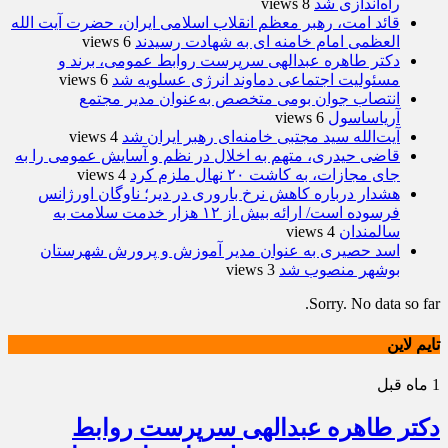
راه‌اندازی شد
8 views
قائد امت، رهبر معظم انقلاب اسلامی ایران، حضرت آیت الله
العظمی امام خامنه ای به شهادت رسیدند
6 views
دکتر طاهره عبدالهی سرپرست روابط عمومی، برند و
مسئولیت اجتماعی دماوند انرژی عسلویه شد
6 views
انتصاب جوان بومی متخصص به‌عنوان مدیر مجتمع
آریاساسول
6 views
آیت‌الله سید مجتبی خامنه‌ای رهبر ایران شد
4 views
قاضی حیدری، متهم به اخلال در نظم و آسایش عمومی را به
جای مجازات، به کاشت ۲۰ نهال ملزم کرد
4 views
هشدار درباره کاهش نرخ باروری در دیر؛ ناوگان اورژانس
فرسوده است/ ارائه بیش از ۱۲ هزار خدمت سلامت به
سالمندان
4 views
اسد حصیری به عنوان مدیر آموزش و پرورش شهرستان
بوشهر منصوب شد
3 views
Sorry. No data so far.
تایم لاین
1 ماه قبل
دکتر طاهره عبدالهی سرپرست روابط