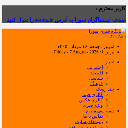
کاربر محترم :
صفحه اینستاگرام سورا به آدرس soora.ir را دنبال کنید
21:27:26
امروز : جمعه, ۱۶ مرداد , ۱۴۰۵
برابر با : Friday - 7 August - 2026
اخبار
اجتماعی
اقتصاد
سیاسی
فرهنگ
چند رسانه
گالری فیلم
گالری عکس
ویژه خبری
دسترسی سریع
تماس با ما
پیوندهای سایت
جستجوی پیشرفته