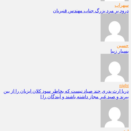
سهراب
درود بر مرد بزرگ جناب مهندس قنبریان
حسین
بسیار زیبا
night
دریا ارث پدری چند صیاد نیست که بخاطر سود کلان ابزیان را از بین
ببرند و صید غیر مجاز داشته باشند و آیندگان را ا