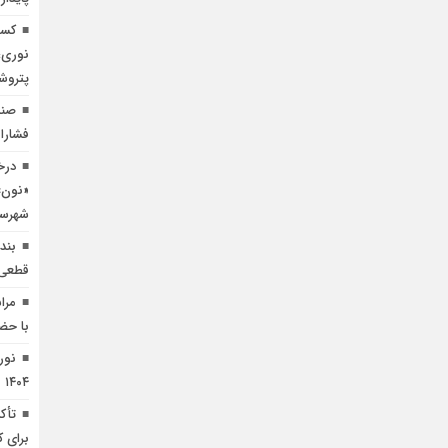
کسب
نوری؛
پتروش
صند
فشاراف
درخ
«نون» 
شهرستا
قطعی 
مرا
با حضو
۱۴۰۴
تأک
برای 