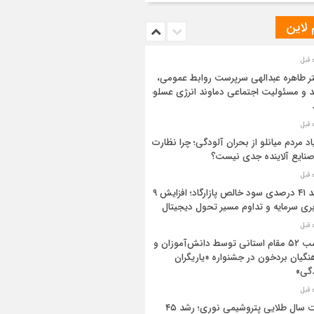
 لاین
ر طاهره عبدالهی سرپرست روابط عمومی،
د و مسئولیت اجتماعی دماوند انرژی عسلویه
اد مردم میانلو از بحران آلودگی؛ چرا نظارت
صنایع آلاینده جدی نیست؟
رشد ۴۱ درصدی سود خالص پازارگاد؛ افزایش ۹
بری سرمایه و تداوم مسیر تحول دیجیتال
کسب ۵۲ مقام استانی توسط دانش‌آموزان و
نگیان بردخون در جشنواره «یاریگران
گی»
ثبت سال طلایی پتروشیمی نوری؛ رشد ۴۵