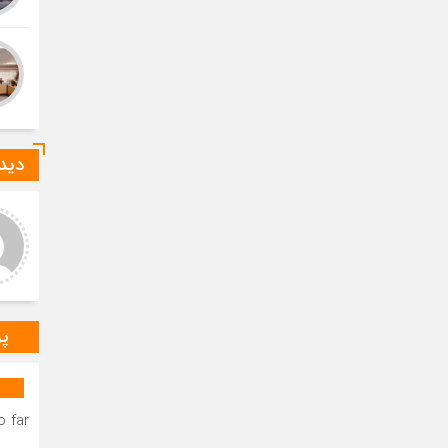
دیدگ
عر عاشوری
ا-ع
د و خدا قوت بر مهندس
درود بر خانم میرزایی که صدای
ستانی عزیز.عرض تبریک و
رسای مردم شهرستان دیر
باش برای به ثمر نشستن
هستند.درود و خسته نباشید بر
ات شبانه روزی شما دوست
مهندس بردستانی که رسانه مردمی
گوار د
س
پر
 far.