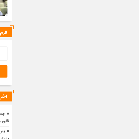
فرم
آخری
جست
قایق پ
پایدار