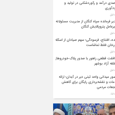
دی درآمد و رکوردشکنی در تولید و
دآوری
یر فرمانده سپاه کنگان از مدیریت مسئولانه
رعامل پتروپالایش کنگان
ه، افتتاح، فرسودگی؛ سهم صیادان از اسکله
رخان فقط تماشاست
فقت قطعی راهور با صدور پلاک خودروهای
قه آزاد بوشهر
ر میدانی واحد ثبتی دیر در آبدان؛ ارائه
ات و نقشه‌برداری رایگان برای کاهش
جعات مردمی
ر ستاد بزرگداشت هفته دولت در استان
شهر منصوب شد