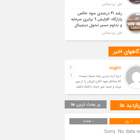
علی بردستانی
رشد ۴۱ درصدی سود خالص
پازارگاد؛ افزایش ۹ برابری سرمایه
و تداوم مسیر تحول دیجیتال
علی بردستانی
اههای اخیر
night
حسین
دریا ارث پدری چند صیاد نیست
بسیار زیبا
که بخاطر سود کلان ابزیان را از بین
ببرند و صید غیر مجاز داشته باشند
و آیندگان را ا
بازدید ها
پر بحث ترین ها
1 روز
1 هفته
Sorry. No data so