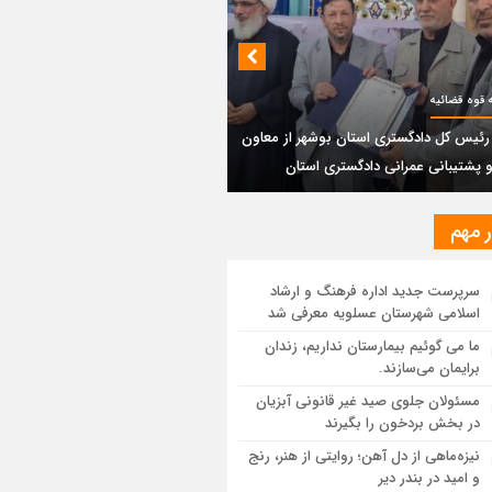
بندی دیر؛ مسیر نجاتی که در بن‌بست
‌فعل‌ها مانده است
پتروشیمی نوری بر سکوی طلای BRICS 2026
 قوه قضائیه
تاد
 رئیس کل دادگستری استان بوشهر از معاون
و پشتیبانی عمرانی دادگستری استان
یر رئیس کل دادگستری استان بوشهر از
ون مالی و پشتیبانی عمرانی دادگستری
ان
ر مهم
ستان بوشهر: تسری منطقه آزاد به بافت
سرپرست جدید اداره فرهنگ و ارشاد
ی مرکز استان مبنای قانونی ندارد؛ با
اسلامی شهرستان عسلویه معرفی شد
عه‌سازان و قیمت‌سازان برخورد می‌کنیم
ما می گوئیم بیمارستان نداریم، زندان
برایمان می‌سازند.
ل و بندر دیر در فهرست داغ‌ترین نقاط جهان؛
ب و شرق ایران زیر آتش تابستان
مسئولان جلوی صید غیر قانونی آبزیان
در بخش بردخون را بگیرند
نیزه‌ماهی از دل آهن؛ روایتی از هنر، رنج
و امید در بندر دیر