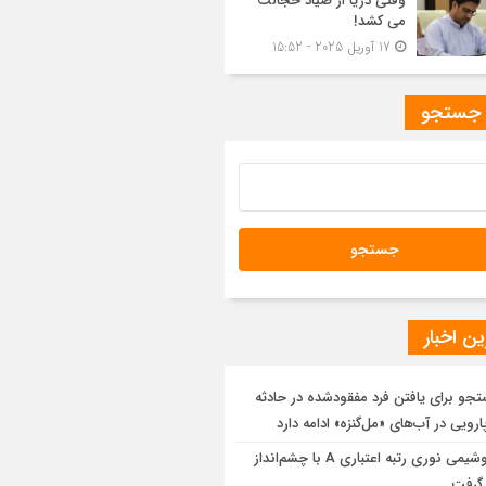
وقتی دریا از صیاد خجالت
می کشد!
17 آوریل 2025 - 15:52
 جستجو
ن اخبار
جو برای یافتن فرد مفقودشده در حادثه
ارویی در آب‌های «مل‌گنزه» ادامه دارد
پتروشیمی نوری رتبه اعتباری A با چشم‌انداز
 گرفت