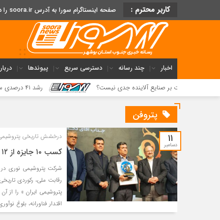
کاربر محترم :
صفحه اینستاگرام سورا به آدرس soora.ir را دنبال کنید
اخبار
چند رسانه
دسترسی سریع
پیوندها
دربار
ظارت بر صنایع آلاینده جدی نیست؟
رشد ۴۱ درصدی سود خالص پازارگاد؛ افزایش ۹ برابری سرمایه و تداوم مسیر تحول دیجیتال
پتروفن
11
درخشش تاریخی پتروشیمی ن
دسامبر
کسب ۱۰ جایزه از ۱۲ جایزه و عنوان «نوآورترین شرکت پتروشیمی ایران»
رقابت ملی، رکوردی تاریخی
پتروشیمی ایران » را از آن
اقتدار فناورانه، بلوغ ن