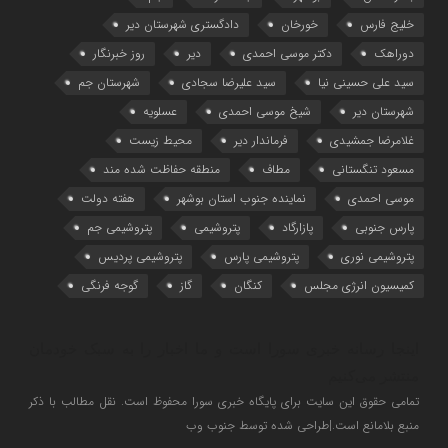
خلیج فارس
خورخان
دادگستری شهرستان دیر
دوراهک
دکتر موسی احمدی
دیر
روز خبرنگار
سید علی حسینی نیا
سید علیرضا سجادی
شهرستان جم
شهرستان دیر
شیخ موسی احمدی
عسلویه
غلامرضا جمشیدی
فرماندار دیر
محیط زیست
مسعود تنگستانی
مطاف
منطقه حفاظت شده مند
موسی احمدی
نماینده جنوب استان بوشهر
هفته دولت
پارس جنوبی
پازارگاد
پتروشیمی
پتروشیمی جم
پتروشیمی نوری
پتروشیمی پارس
پتروشیمی پردیس
کمیسیون انرژی مجلس
کنگان
گاز
گوجه فرنگی
اینجا رسانه خبری سورا است و ما اخبار را به سبک خودمان
منتشر می‌کنیم
تمامی حقوق این سایت برای پایگاه خبری سورا محفوظ است. نقل مطالب با ذکر
منبع بلامانع است.|طراحی شده توسط جنوب وب