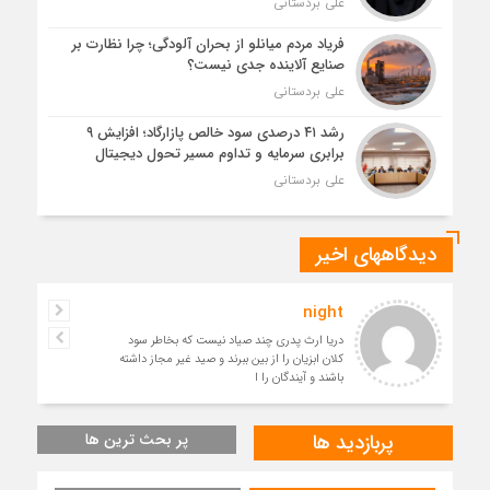
علی بردستانی
فریاد مردم میانلو از بحران آلودگی؛ چرا نظارت بر
صنایع آلاینده جدی نیست؟
علی بردستانی
رشد ۴۱ درصدی سود خالص پازارگاد؛ افزایش ۹
برابری سرمایه و تداوم مسیر تحول دیجیتال
علی بردستانی
دیدگاههای اخیر
night
دریا ارث پدری چند صیاد نیست که بخاطر سود
کلان ابزیان را از بین ببرند و صید غیر مجاز داشته
باشند و آیندگان را ا
پربازدید ها
پر بحث ترین ها