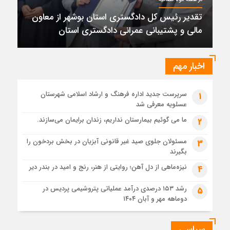
پتروشیمی نوری بر سکوی طلای BRICS 2026 ایستاد
تقدیر رئیس کل دادگستری استان بوشهر از معاون
1 ماه قبل
مالی و پشتیبانی عمرانی دادگستری استان
تقدیر رئیس کل دادگستری استان بوشهر از معاون مالی و
پشتیبانی عمرانی دادگستری استان
1 ماه قبل
اخبار مهم
دادستان بوشهر: تسری منطقه آزاد به بافت شهری مرکز استان
مبنای قانونی ندارد؛ با شایعه‌سازان و قیمت‌سازان برخورد می‌کنیم
سرپرست جدید اداره فرهنگ و ارشاد اسلامی شهرستان
1
1 ماه قبل
عسلویه معرفی شد
زابل و بندر دیر در فهرست داغ‌ترین نقاط جهان؛ جنوب و شرق ایران
زیر آتش تابستان
ما می گوئیم بیمارستان نداریم، زندان برایمان می‌سازند.
2
مسئولان جلوی صید غیر قانونی آبزیان در بخش بردخون را
3
بگیرند
نیزه‌ماهی از دل آهن؛ روایتی از هنر، رنج و امید در بندر دیر
4
رشد ۱۵۳ درصدی درآمد عملیاتی پتروشیمی پردیس در
5
دوماهه مهر و آبان ۱۴۰۴
سیاسی