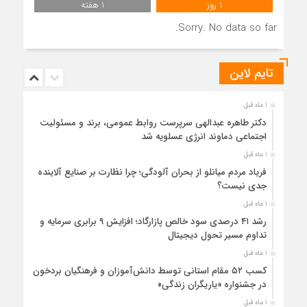
1 روز
1 هفته
Sorry. No data so far.
تایم لاین
1 ماه قبل
دکتر طاهره عبدالهی سرپرست روابط عمومی، برند و مسئولیت
اجتماعی دماوند انرژی عسلویه شد
1 ماه قبل
فریاد مردم میانلو از بحران آلودگی؛ چرا نظارت بر صنایع آلاینده
جدی نیست؟
1 ماه قبل
رشد ۴۱ درصدی سود خالص پازارگاد؛ افزایش ۹ برابری سرمایه و
تداوم مسیر تحول دیجیتال
1 ماه قبل
کسب ۵۲ مقام استانی توسط دانش‌آموزان و فرهنگیان بردخون
در جشنواره «یاریگران زندگی»
1 ماه قبل