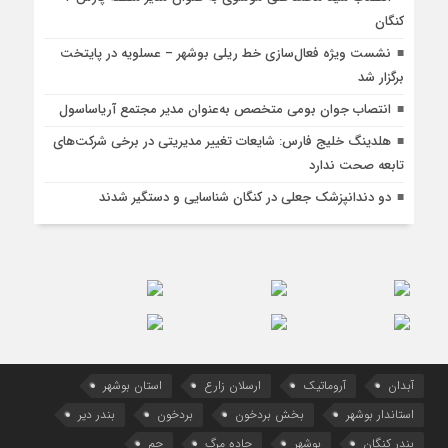
کنگان
نشست ویژه فعال‌سازی خط ریلی بوشهر – عسلویه در پایتخت
برگزار شد
انتصاب جوان بومی متخصص به‌عنوان مدیر مجتمع آریاساسول
هلدینگ خلیج فارس: شایعات تغییر مدیریتی در برخی شرکت‌های
تابعه صحت ندارد
دو دندانپزشک جعلی در کنگان شناسایی و دستگیر شدند
آبدان
آروماتیک
ارسلان زارع
استان بوشهر
استاندار بوشهر
بخش بردخون
بردخون
بندر دیر
بندر کنگان
بوشهر
جاده مرگ
جم