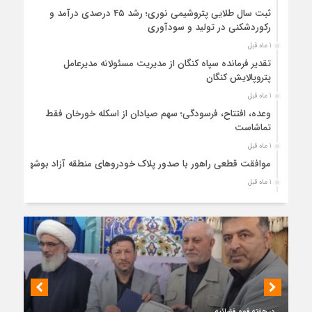
ثبت سال طلایی پتروشیمی نوری؛ رشد ۴۵ درصدی درآمد و
رکوردشکنی در تولید و سودآوری
1 ماه قبل
تقدیر فرمانده سپاه کنگان از مدیریت مسئولانه مدیرعامل
پتروپالایش کنگان
1 ماه قبل
وعده، افتتاح، فرسودگی؛ سهم صیادان از اسکله خورخان فقط
تماشاست
1 ماه قبل
موافقت قطعی راهور با صدور پلاک خودروهای منطقه آزاد بوشهر
1 ماه قبل
حضور میدانی واحد ثبتی دیر در آبدان؛ ارائه خدمات و نقشه‌برداری
رایگان برای کاهش مراجعات مردمی
1 ماه قبل
دبیر ستاد بزرگداشت هفته دولت در استان بوشهر منصوب شد
1 ماه قبل
کمربندی دیر؛ مسیر نجاتی که در بن‌بست ترک‌فعل‌ها مانده است
1 ماه قبل
در هفته قوه قضائیه