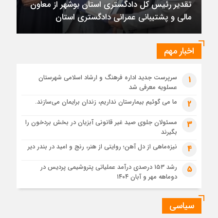
تقدیر رئیس کل دادگستری استان بوشهر از معاون
1 ماه قبل
مالی و پشتیبانی عمرانی دادگستری استان
تقدیر رئیس کل دادگستری استان بوشهر از معاون مالی و
پشتیبانی عمرانی دادگستری استان
1 ماه قبل
اخبار مهم
دادستان بوشهر: تسری منطقه آزاد به بافت شهری مرکز استان
مبنای قانونی ندارد؛ با شایعه‌سازان و قیمت‌سازان برخورد می‌کنیم
سرپرست جدید اداره فرهنگ و ارشاد اسلامی شهرستان
1
1 ماه قبل
عسلویه معرفی شد
زابل و بندر دیر در فهرست داغ‌ترین نقاط جهان؛ جنوب و شرق ایران
زیر آتش تابستان
ما می گوئیم بیمارستان نداریم، زندان برایمان می‌سازند.
2
مسئولان جلوی صید غیر قانونی آبزیان در بخش بردخون را
3
بگیرند
نیزه‌ماهی از دل آهن؛ روایتی از هنر، رنج و امید در بندر دیر
4
رشد ۱۵۳ درصدی درآمد عملیاتی پتروشیمی پردیس در
5
دوماهه مهر و آبان ۱۴۰۴
سیاسی