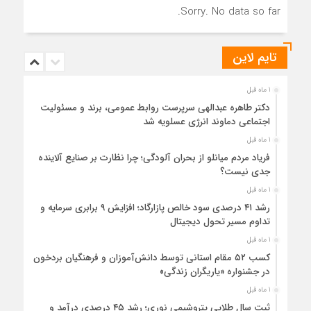
Sorry. No data so far.
تایم لاین
1 ماه قبل
دکتر طاهره عبدالهی سرپرست روابط عمومی، برند و مسئولیت
اجتماعی دماوند انرژی عسلویه شد
1 ماه قبل
فریاد مردم میانلو از بحران آلودگی؛ چرا نظارت بر صنایع آلاینده
جدی نیست؟
1 ماه قبل
رشد ۴۱ درصدی سود خالص پازارگاد؛ افزایش ۹ برابری سرمایه و
تداوم مسیر تحول دیجیتال
1 ماه قبل
کسب ۵۲ مقام استانی توسط دانش‌آموزان و فرهنگیان بردخون
در جشنواره «یاریگران زندگی»
1 ماه قبل
ثبت سال طلایی پتروشیمی نوری؛ رشد ۴۵ درصدی درآمد و