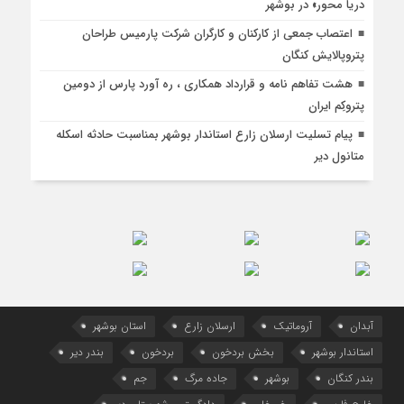
دریا محور» در بوشهر
اعتصاب جمعی از کارکنان و کارگران شرکت پارمیس طراحان
پتروپالایش کنگان
هشت تفاهم نامه و قرارداد همکاری ، ره آورد پارس از دومین
پتروکِم ایران
پیام تسلیت ارسلان زارع استاندار بوشهر بمناسبت حادثه اسکله
متانول دیر
آبدان
آروماتیک
ارسلان زارع
استان بوشهر
استاندار بوشهر
بخش بردخون
بردخون
بندر دیر
بندر کنگان
بوشهر
جاده مرگ
جم