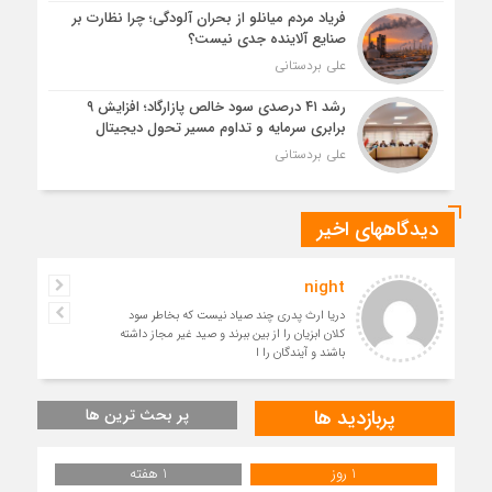
فریاد مردم میانلو از بحران آلودگی؛ چرا نظارت بر
صنایع آلاینده جدی نیست؟
علی بردستانی
رشد ۴۱ درصدی سود خالص پازارگاد؛ افزایش ۹
برابری سرمایه و تداوم مسیر تحول دیجیتال
علی بردستانی
دیدگاههای اخیر
night
دریا ارث پدری چند صیاد نیست که بخاطر سود
کلان ابزیان را از بین ببرند و صید غیر مجاز داشته
باشند و آیندگان را ا
پربازدید ها
پر بحث ترین ها
1 روز
1 هفته