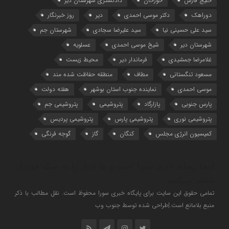
خلیج فارس
خورخان
دادگستری شهرستان دیر
دوراهک
دکتر موسی احمدی
دیر
روز خبرنگار
سید علی حسینی نیا
سید علیرضا سجادی
شهرستان جم
شهرستان دیر
شیخ موسی احمدی
عسلویه
غلامرضا جمشیدی
فرماندار دیر
محیط زیست
مسعود تنگستانی
مطاف
منطقه حفاظت شده مند
موسی احمدی
نماینده جنوب استان بوشهر
هفته دولت
پارس جنوبی
پازارگاد
پتروشیمی
پتروشیمی جم
پتروشیمی نوری
پتروشیمی پارس
پتروشیمی پردیس
کمیسیون انرژی مجلس
کنگان
گاز
گوجه فرنگی
اینجا رسانه خبری سورا است و ما اخبار را به سبک خودمان
منتشر می‌کنیم
تمامی حقوق این سایت برای پایگاه خبری سورا محفوظ است. نقل مطالب با ذکر
منبع بلامانع است.|طراحی شده توسط جنوب وب