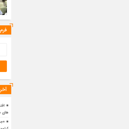
فرم
آخری
افت
های مع
کیلوم