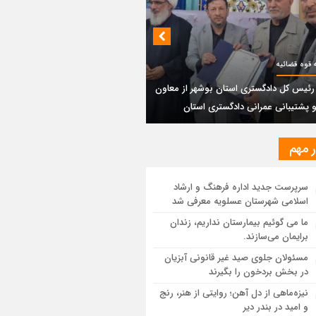
بندی دیر؛ مسیر نجاتی که در بن‌بست
‌فعل‌ها مانده است
پتروشیمی نوری بر سکوی طلای BRICS 2026
 قوه قضائیه
تاد
 رئیس کل دادگستری استان بوشهر از معاون
و پشتیبانی عمرانی دادگستری استان
یر رئیس کل دادگستری استان بوشهر از
ون مالی و پشتیبانی عمرانی دادگستری
ان
ر مهم
ستان بوشهر: تسری منطقه آزاد به بافت
سرپرست جدید اداره فرهنگ و ارشاد
ی مرکز استان مبنای قانونی ندارد؛ با
اسلامی شهرستان عسلویه معرفی شد
عه‌سازان و قیمت‌سازان برخورد می‌کنیم
ما می گوئیم بیمارستان نداریم، زندان
برایمان می‌سازند.
ل و بندر دیر در فهرست داغ‌ترین نقاط جهان؛
ب و شرق ایران زیر آتش تابستان
مسئولان جلوی صید غیر قانونی آبزیان
در بخش بردخون را بگیرند
نیزه‌ماهی از دل آهن؛ روایتی از هنر، رنج
و امید در بندر دیر