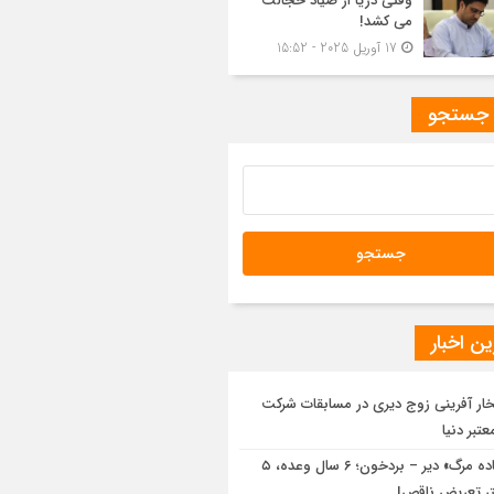
وقتی دریا از صیاد خجالت
می کشد!
17 آوریل 2025 - 15:52
 جستجو
ن اخبار
خار آفرینی زوج دیری در مسابقات شرکت
تبر دنیا
«جاده مرگ» دیر – بردخون؛ ۶ سال وعده، ۵
تر تعریض ناقص!