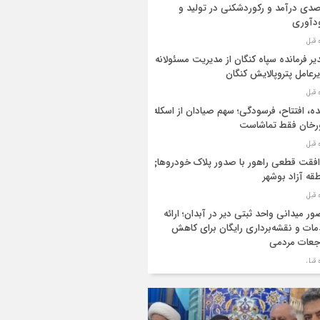
دی درآمد و رکوردشکنی در تولید و
دآوری
یر فرمانده سپاه کنگان از مدیریت مسئولانه
رعامل پتروپالایش کنگان
ه، افتتاح، فرسودگی؛ سهم صیادان از اسکله
رخان فقط تماشاست
فقت قطعی راهور با صدور پلاک خودروهای
قه آزاد بوشهر
ر میدانی واحد ثبتی دیر در آبدان؛ ارائه
ات و نقشه‌برداری رایگان برای کاهش
جعات مردمی
ر ستاد بزرگداشت هفته دولت در استان
شهر منصوب شد