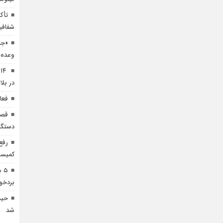
تأک
شفافی
«جا
وعده‌
۴
در بلا
فعا
قصه
دستگا
رفع
کمیسی
۵ 
بردخو
حید
شد