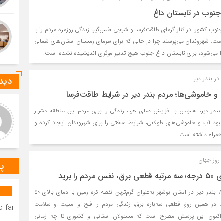
جنوب در تابستان داغ
وب کشور، در کنار گرمای طاقت‌فرسا و شرجی نفس‌گیر، زندگی روزمره مردم را با
ست. شهروندان می‌پرسند چرا در حالی که برای سرمای زمستان استان‌های شمالی
 می‌شود، برای تابستان داغ جنوب هیچ تدبیر موثری اندیشیده نشده است.
ر بندر دیر
دیدگ
و خاموشی‌ها؛ مردم بندر دیر در شرایط طاقت‌فرسا
عر عاشوری
ا-ع
در دیر، همزمان با افزایش دمای هوا، زندگی را برای مردم این منطقه دشوار
د و خدا قوت بر مهندس
درود بر خانم میرزایی که صدای
بود آب و خاموشی‌های طولانی، شرایط سختی را برای شهروندان ایجاد کرده و
ستانی عزیز.عرض تبریک و
رسای مردم شهرستان دیر
همراه داشته است.
باش برای به ثمر نشستن
هستند.درود و خسته نباشید بر
ات شبانه روزی شما دوست
مهندس بردستانی که رسانه مردمی
گوار د
س
روز جهان
پر
را برید
در روز ۳۰ اردیبهشت ۱۴۰۴، بندر دیر در استان بوشهر به‌عنوان گرم‌ترین نقطه کره زمین با دمای بالای ۵۰
. در همین روز، قطعی سه‌باره برق، زندگی مردم را فلج و امنیت و سلامت
 far.
. اکنون این پرسش مطرح است که مسئولان استانی و کشوری تا چه زمانی