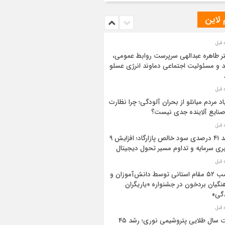
 لاین
ر طاهره عبدالهی سرپرست روابط عمومی،
د و مسئولیت اجتماعی دماوند انرژی عسلویه
اد مردم میانلو از بحران آلودگی؛ چرا نظارت
صنایع آلاینده جدی نیست؟
رشد ۴۱ درصدی سود خالص پازارگاد؛ افزایش ۹
بری سرمایه و تداوم مسیر تحول دیجیتال
کسب ۵۲ مقام استانی توسط دانش‌آموزان و
نگیان بردخون در جشنواره «یاریگران
گی»
ثبت سال طلایی پتروشیمی نوری؛ رشد ۴۵