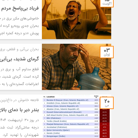
آگوست
فریاد بی‌پاسخ مردم 
خاموشی‌های مکرر برق در جن
بحران جدی روبه‌رو کرده ا
پویش «دو درجه کمتر» اجرا
03
بحران بی‌آبی و قطعی برق د
ژوئن
گرمای شدید، بی‌آبی 
اص
قطع مداوم آب و برق در بن
درو
کرده است. گرمای شدید، ن
برد
اعتراضات گسترده‌ای را به 
شاد
زحم
بزر
20
فاجعه خاموش در داغ‌ترین 
می
بندر دیر با دمای بالای ۵۰ درجه؛ سه مرتبه قطعی برق، نفس مردم 
درجه سانتی‌گراد ثبت شد
شهروندان را تهدید کرد