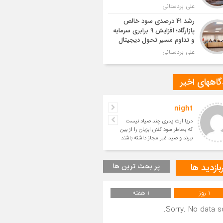
علی بردستانی
رشد ۴۱ درصدی سود خالص
پازارگاد؛ افزایش ۹ برابری سرمایه
و تداوم مسیر تحول دیجیتال
علی بردستانی
اههای اخیر
night
حسین
دریا ارث پدری چند صیاد نیست
بسیار زیبا
که بخاطر سود کلان ابزیان را از بین
ببرند و صید غیر مجاز داشته باشند
و آیندگان را ا
بازدید ها
پر بحث ترین ها
1 روز
1 هفته
Sorry. No data so