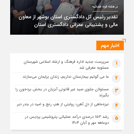
حضور میدانی واحد ثبتی دیر در آبدان؛ ارائه خدمات و نقشه‌برداری
در هفته قوه قضائیه
رایگان برای کاهش مراجعات مردمی
تقدیر رئیس کل دادگستری استان بوشهر از معاون
1 ماه قبل
دبیر ستاد بزرگداشت هفته دولت در استان بوشهر منصوب شد
مالی و پشتیبانی عمرانی دادگستری استان
1 ماه قبل
کمربندی دیر؛ مسیر نجاتی که در بن‌بست ترک‌فعل‌ها مانده است
اخبار مهم
1 ماه قبل
پتروشیمی نوری بر سکوی طلای BRICS 2026 ایستاد
سرپرست جدید اداره فرهنگ و ارشاد اسلامی شهرستان
1
1 ماه قبل
عسلویه معرفی شد
تقدیر رئیس کل دادگستری استان بوشهر از معاون مالی و
پشتیبانی عمرانی دادگستری استان
ما می گوئیم بیمارستان نداریم، زندان برایمان می‌سازند.
2
مسئولان جلوی صید غیر قانونی آبزیان در بخش بردخون را
3
بگیرند
نیزه‌ماهی از دل آهن؛ روایتی از هنر، رنج و امید در بندر دیر
4
رشد ۱۵۳ درصدی درآمد عملیاتی پتروشیمی پردیس در
5
دوماهه مهر و آبان ۱۴۰۴