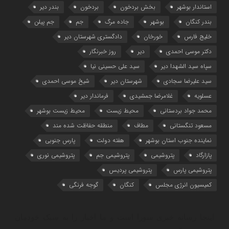
استاندار بوشهر
بخش بردخون
بردخون
بندر دیر
بندر کنگان
بوشهر
جاده مرگ
جم
جم پیلن
خلیج فارس
خورخان
دادگستری شهرستان دیر
دکتر موسی احمدی
دیر
روز خبرنگار
سپاه سید الشهدا دیر
سید علی حسینی نیا
سید علیرضا سجادی
شهرستان دیر
شیخ موسی احمدی
عسلویه
غلامرضا جمشیدی
فرماندار دیر
محمد جواد بردستانی
محیط زیست
محیط زیست بوشهر
مسعود تنگستانی
مطاف
منطقه حفاظت شده مند
نماینده جنوب استان بوشهر
هفته دولت
پارس جنوبی
پازارگاد
پتروشیمی
پتروشیمی جم
پتروشیمی نوری
پتروشیمی پارس
پتروشیمی پردیس
کمیسیون انرژی مجلس
کنگان
گوجه فرنگی
اینجا رسانه خبری سورا است و ما اخبار را به سبک خودمان