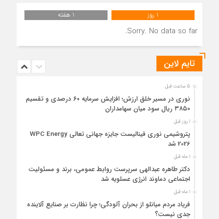
1 روز
1 هفته
Sorry. No data so far.
تایم لاین
5 ساعت قبل
نوری در مسیر خلق ارزش؛ افزایش سرمایه ۶۰ درصدی و تقسیم
۳۸۵۰ ریال سود میان سهامداران
1 روز قبل
پتروشیمی نوری فینالیست جایزه جهانی تعالی WPC Energy
2026 شد
1 ماه قبل
دکتر طاهره عبدالهی سرپرست روابط عمومی، برند و مسئولیت
اجتماعی دماوند انرژی عسلویه شد
1 ماه قبل
فریاد مردم میانلو از بحران آلودگی؛ چرا نظارت بر صنایع آلاینده
جدی نیست؟