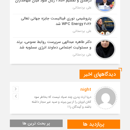
درصدی و تقسیم ۳۸۵۰ ریال سود میان سهامداران
علی بردستانی
پتروشیمی نوری فینالیست جایزه جهانی تعالی
WPC Energy 2026 شد
علی بردستانی
دکتر طاهره عبدالهی سرپرست روابط عمومی، برند
و مسئولیت اجتماعی دماوند انرژی عسلویه شد
علی بردستانی
دیدگاههای اخیر
night
دریا ارث پدری چند صیاد نیست که بخاطر سود
کلان ابزیان را از بین ببرند و صید غیر مجاز داشته
باشند و آیندگان را ا
پربازدید ها
پر بحث ترین ها