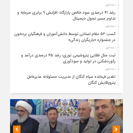
1 ماه قبل
رشد ۴۱ درصدی سود خالص پازارگاد؛ افزایش ۹ برابری سرمایه و
تداوم مسیر تحول دیجیتال
1 ماه قبل
کسب ۵۲ مقام استانی توسط دانش‌آموزان و فرهنگیان بردخون
در جشنواره «یاریگران زندگی»
1 ماه قبل
ثبت سال طلایی پتروشیمی نوری؛ رشد ۴۵ درصدی درآمد و
رکوردشکنی در تولید و سودآوری
1 ماه قبل
تقدیر فرمانده سپاه کنگان از مدیریت مسئولانه مدیرعامل
پتروپالایش کنگان
1 ماه قبل
وعده، افتتاح، فرسودگی؛ سهم صیادان از اسکله خورخان فقط
تماشاست
1 ماه قبل
موافقت قطعی راهور با صدور پلاک خودروهای منطقه آزاد بوشهر
1 ماه قبل