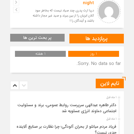
night
دریا ارث پدری چند صیاد نیست که بخاطر سود
کلان ابزیان را از بین ببرند و صید غیر مجاز داشته
باشند و آیندگان را ا
پربازدید ها
پر بحث ترین ها
1 روز
1 هفته
Sorry. No data so far.
تایم لاین
1 ماه قبل
دکتر طاهره عبدالهی سرپرست روابط عمومی، برند و مسئولیت
اجتماعی دماوند انرژی عسلویه شد
1 ماه قبل
فریاد مردم میانلو از بحران آلودگی؛ چرا نظارت بر صنایع آلاینده
جدی نیست؟