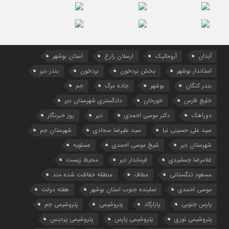
آبدان
آروماتیک
ارسلان زارع
استان بوشهر
استاندار بوشهر
بخش بردخون
بردخون
بندر دیر
بندر کنگان
بوشهر
جاده مرگ
جم
خلیج فارس
خورخان
دادگستری شهرستان دیر
دوراهک
دکتر موسی احمدی
دیر
روز خبرنگار
سید علی حسینی نیا
سید علیرضا سجادی
شهرستان جم
شهرستان دیر
شیخ موسی احمدی
عسلویه
غلامرضا جمشیدی
فرماندار دیر
محیط زیست
مسعود تنگستانی
مطاف
منطقه حفاظت شده مند
موسی احمدی
نماینده جنوب استان بوشهر
هفته دولت
پارس جنوبی
پازارگاد
پتروشیمی
پتروشیمی جم
پتروشیمی نوری
پتروشیمی پارس
پتروشیمی پردیس